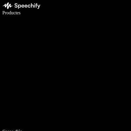
Escriu 5× més ràpid amb la veu
Productes
Més informació