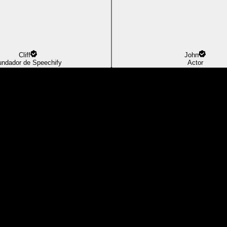
Cliff
John
undador de Speechify
Actor