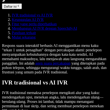
Daftar isi
IVR tradisional vs AI IVR
Keunggulan AI IVR
Fitur yang perlu diperhatikan
Membangun AI IVR dengan SpeechifyAI
Panduan terkait
Mulai sekarang
Respons suara interaktif berbasis AI menggantikan menu kaku
"tekan 1 untuk penagihan" dengan percakapan alami: penelepon
menyampaikan kebutuhannya dengan kata-kata sendiri, AI
memahami maksudnya, lalu menjawab atau langsung mengarahkan
panggilan.
Ini adalah
agen suara percakapan
yang diterapkan pada
pohon telepon, sehingga mengurangi waktu tunggu, salah arah, dan
frustrasi yang umum pada IVR tradisional.
IVR tradisional vs AI IVR
IVR tradisional memaksa penelepon mengikuti alur yang kaku:
mendengarkan opsi, menekan angka, lalu mendengarkan ulang—
berulang-ulang. Proses ini lambat, tidak mampu menangani
permintaan di luar skrip, dan sering membuat penelepon menekan