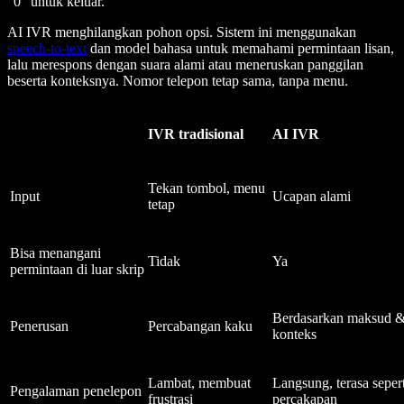
"0" untuk keluar.
AI IVR menghilangkan pohon opsi. Sistem ini menggunakan
speech-to-text
dan model bahasa untuk memahami permintaan lisan,
lalu merespons dengan suara alami atau meneruskan panggilan
beserta konteksnya. Nomor telepon tetap sama, tanpa menu.
IVR tradisional
AI IVR
Tekan tombol, menu
Input
Ucapan alami
tetap
Bisa menangani
Tidak
Ya
permintaan di luar skrip
Berdasarkan maksud 
Penerusan
Percabangan kaku
konteks
Lambat, membuat
Langsung, terasa sepert
Pengalaman penelepon
frustrasi
percakapan