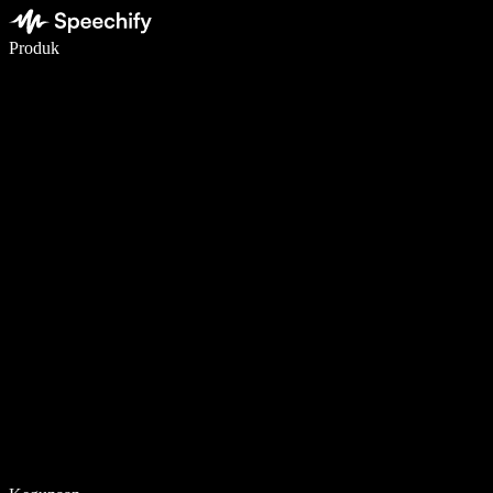
Menulis 5× lebih cepat dengan dikte suara
Produk
Pelajari lebih lanjut