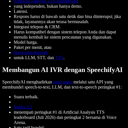
Artificial Analysis TTS leaderboard
yang independen, bukan hanya demo.
Latensi.
Respons harus di bawah satu detik dan bisa diinterupsi; jika
tidak, layanannya akan terasa bermasalah.
Integrasi telepon & CRM.
Harus kompatibel dengan sistem telepon Anda dan dapat
menulis kembali ke sistem pencatatan yang digunakan.
Model harga.
Paket per menit, atau
biaya pass-through
untuk LLM, STT, dan
TTS
.
Membangun AI IVR dengan SpeechifyAI
SpeechifyAI menghadirkan
agen suara
melalui satu API yang
membundel speech-to-text, LLM, dan text-to-speech peringkat #1:
Suara terbaik.
Simba 3.2
menempati peringkat #1 di Artificial Analysis TTS
leaderboard (Juli 2026) dan peringkat 2 bersama di Voice
Arena.
Satu tarif bundel: