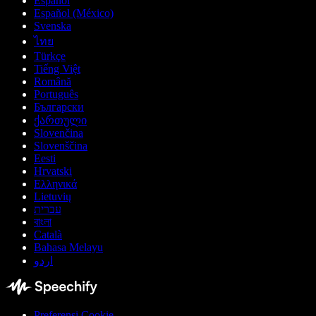
Español
Español (México)
Svenska
ไทย
Türkçe
Tiếng Việt
Română
Português
Български
ქართული
Slovenčina
Slovenščina
Eesti
Hrvatski
Ελληνικά
Lietuvių
עברית
বাংলা
Català
Bahasa Melayu
اردو
Preferensi Cookie