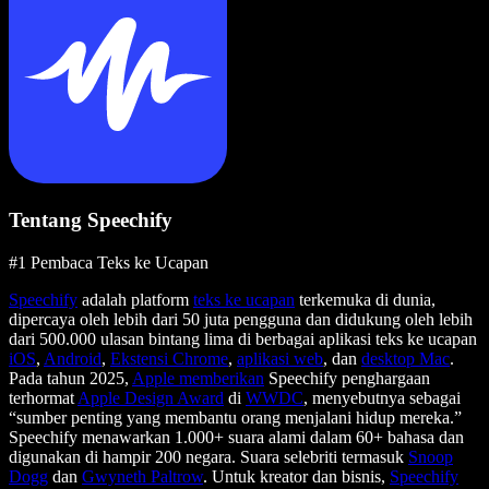
Tentang Speechify
#1 Pembaca Teks ke Ucapan
Speechify
adalah platform
teks ke ucapan
terkemuka di dunia,
dipercaya oleh lebih dari 50 juta pengguna dan didukung oleh lebih
dari 500.000 ulasan bintang lima di berbagai aplikasi teks ke ucapan
iOS
,
Android
,
Ekstensi Chrome
,
aplikasi web
, dan
desktop Mac
.
Pada tahun 2025,
Apple memberikan
Speechify penghargaan
terhormat
Apple Design Award
di
WWDC
, menyebutnya sebagai
“sumber penting yang membantu orang menjalani hidup mereka.”
Speechify menawarkan 1.000+ suara alami dalam 60+ bahasa dan
digunakan di hampir 200 negara. Suara selebriti termasuk
Snoop
Dogg
dan
Gwyneth Paltrow
. Untuk kreator dan bisnis,
Speechify