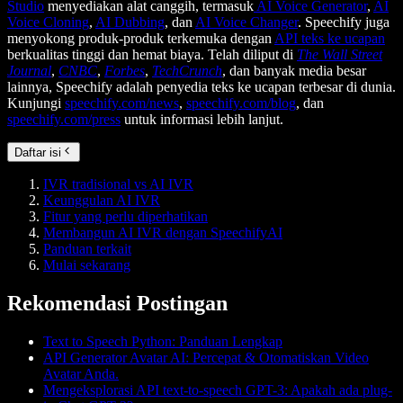
Studio
menyediakan alat canggih, termasuk
AI Voice Generator
,
AI
Voice Cloning
,
AI Dubbing
, dan
AI Voice Changer
. Speechify juga
menyokong produk-produk terkemuka dengan
API teks ke ucapan
berkualitas tinggi dan hemat biaya. Telah diliput di
The Wall Street
Journal
,
CNBC
,
Forbes
,
TechCrunch
, dan banyak media besar
lainnya, Speechify adalah penyedia teks ke ucapan terbesar di dunia.
Kunjungi
speechify.com/news
,
speechify.com/blog
, dan
speechify.com/press
untuk informasi lebih lanjut.
Daftar isi
IVR tradisional vs AI IVR
Keunggulan AI IVR
Fitur yang perlu diperhatikan
Membangun AI IVR dengan SpeechifyAI
Panduan terkait
Mulai sekarang
Rekomendasi Postingan
Text to Speech Python: Panduan Lengkap
API Generator Avatar AI: Percepat & Otomatiskan Video
Avatar Anda.
Mengeksplorasi API text-to-speech GPT-3: Apakah ada plug-