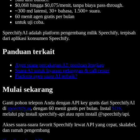
$0,068 hingga $0,075/menit, tanpa biaya pass-through.
~300 md latensi, 30+ bahasa, 1.500+ suara.
60 menit agen gratis per bulan
untuk uji coba.
SpeechifyAI
adalah platform pengembang milik Speechify, terpisah
dari aplikasi konsumen Speechify.
Panduan terkait
Agen suara percakapan AI: panduan lengkap
Suara AI untuk layanan pelanggan & call center
Platform agen suara AI terbaik?
Mulai sekarang
Ganti pohon telepon Anda dengan API key gratis dari SpeechifyAI
di
speechify.ai
, dengan 60 menit gratis per bulan. Instal
SDK
melalui
pip install speechify-api
atau
npm install @speechify/api
.
Akses suara-suara favorit Speechify lewat API yang cepat, skalabel,
dan ramah pengembang