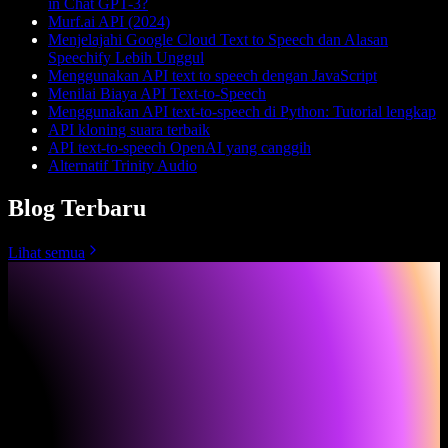
in Chat GPT-3?
Murf.ai API (2024)
Menjelajahi Google Cloud Text to Speech dan Alasan
Speechify Lebih Unggul
Menggunakan API text to speech dengan JavaScript
Menilai Biaya API Text-to-Speech
Menggunakan API text-to-speech di Python: Tutorial lengkap
API kloning suara terbaik
API text-to-speech OpenAI yang canggih
Alternatif Trinity Audio
Blog Terbaru
Lihat semua