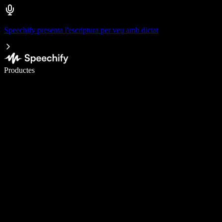
Speechify presenta l'escriptura per veu amb dictat
Escriu 5× més ràpid amb la veu
Productes
Més informació