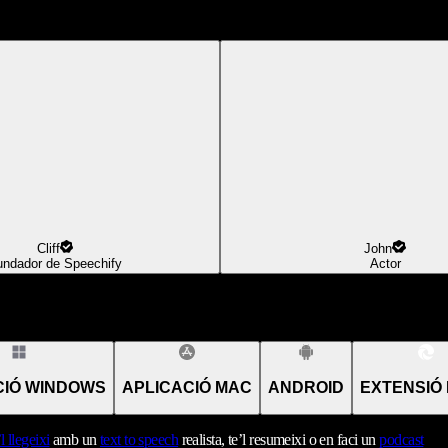
Cliff
John
undador de Speechify
Actor
CIÓ WINDOWS
APLICACIÓ MAC
ANDROID
EXTENSIÓ
’l llegeixi
amb un
text to speech
realista, te’l resumeixi o en faci un
podcast