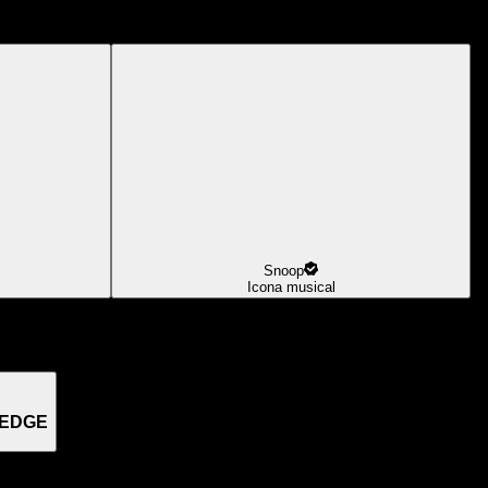
Snoop
Icona musical
 EDGE