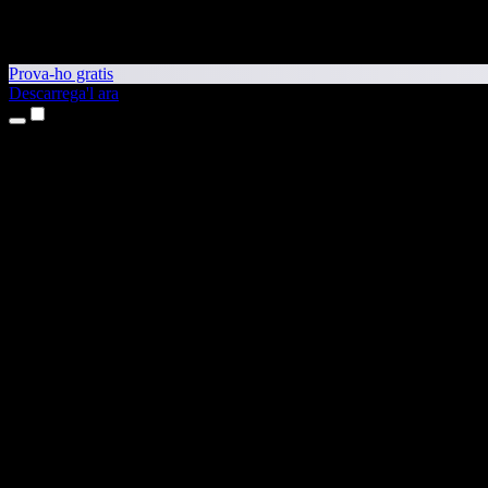
Prova-ho gratis
Descarrega'l ara
Productes
Text a veu
Aplicacions per a iPhone i iPad
Aplicació per a Android
Extensió per al Chrome
Extensió per a l'Edge
Aplicació web
Aplicació per al Mac