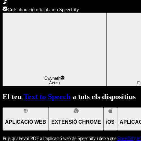
Col·laboració oficial amb Speechify
Gwyneth
Actriu
F
El teu
Text to Speech
a tots els dispositius
APLICACIÓ WEB
EXTENSIÓ CHROME
iOS
APLICA
Puja qualsevol PDF a l’aplicació web de Speechify i deixa que
Speechify
te