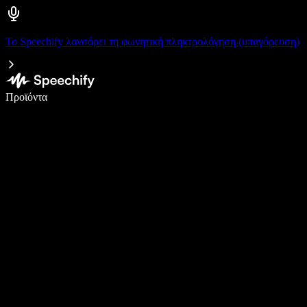
Το Speechify λανσάρει τη φωνητική πληκτρολόγηση (υπαγόρευση)
Γράψτε 5× πιο γρήγορα με φωνητική πληκτρολόγηση
Προϊόντα
Μάθετε περισσότερα