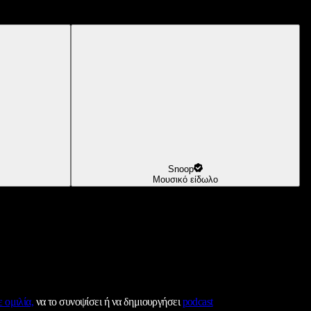
Snoop
Μουσικό είδωλο
 ομιλία,
να το συνοψίσει ή να δημιουργήσει
podcast