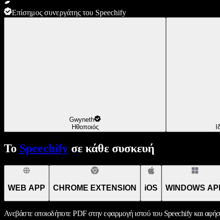
Επίσημος συνεργάτης του Speechify
Gwyneth
Ηθοποιός
Ι
Το
Speechify
σε κάθε συσκευή
WEB APP
CHROME EXTENSION
iOS
WINDOWS AP
Ανεβάστε οποιοδήποτε PDF στην εφαρμογή ιστού του Speechify και αφήσ