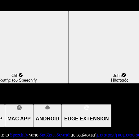
Cliff
John
δρυτής του Speechify
Ηθοποιός
P
MAC APP
ANDROID
EDGE EXTENSION
τε το
Speechify
να το
διαβάσει δυνατά
με ρεαλιστική
μετατροπή κειμένου σε