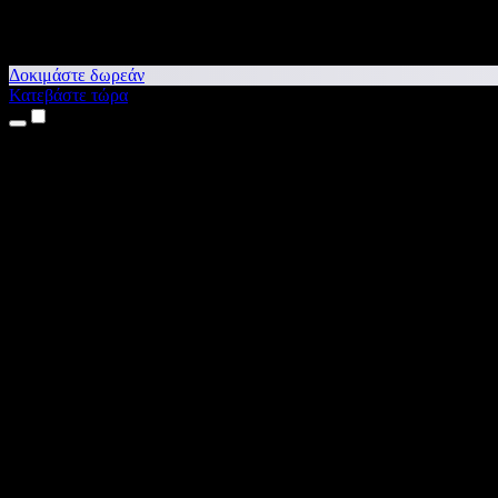
Δοκιμάστε δωρεάν
Κατεβάστε τώρα
Προϊόντα
Κείμενο σε Ομιλία
Εφαρμογές για iPhone & iPad
Εφαρμογή για Android
Επέκταση για Chrome
Επέκταση για Edge
Web εφαρμογή
Εφαρμογή για Mac
Εφαρμογή για Windows