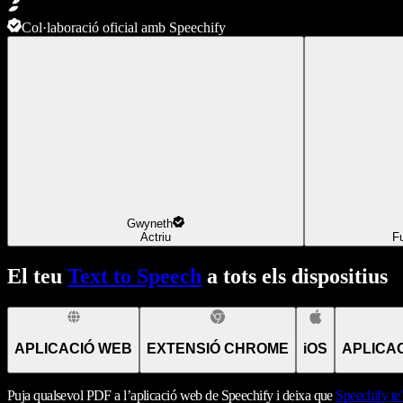
Col·laboració oficial amb Speechify
Gwyneth
Actriu
F
El teu
Text to Speech
a tots els dispositius
APLICACIÓ WEB
EXTENSIÓ CHROME
iOS
APLICA
Puja qualsevol PDF a l’aplicació web de Speechify i deixa que
Speechify
te