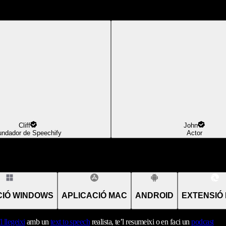
Cliff
John
undador de Speechify
Actor
CIÓ WINDOWS
APLICACIÓ MAC
ANDROID
EXTENSIÓ
’l llegeixi
amb un
text to speech
realista, te’l resumeixi o en faci un
podcast