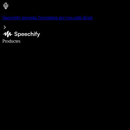
Speechify presenta l'escriptura per veu amb dictat
Escriu 5× més ràpid amb la veu
Productes
Més informació