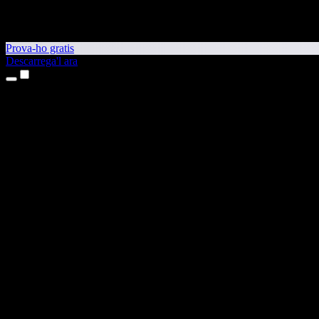
Prova-ho gratis
Descarrega'l ara
Productes
Text a veu
Aplicacions per a iPhone i iPad
Aplicació per a Android
Extensió per al Chrome
Extensió per a l'Edge
Aplicació web
Aplicació per al Mac