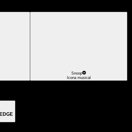
Snoop
Icona musical
 EDGE