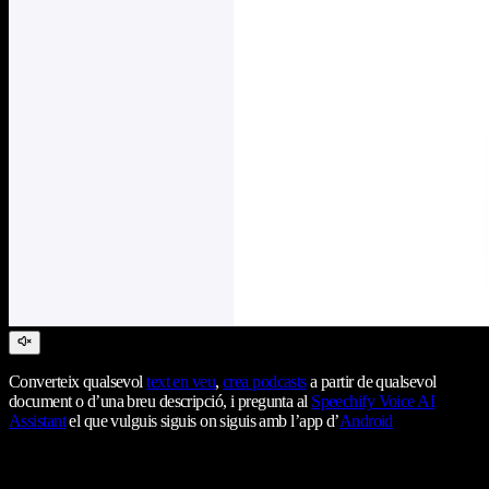
Converteix qualsevol
text en veu
,
crea podcasts
a partir de qualsevol
document o d’una breu descripció, i pregunta al
Speechify Voice AI
Assistant
el que vulguis siguis on siguis amb l’app d’
Android