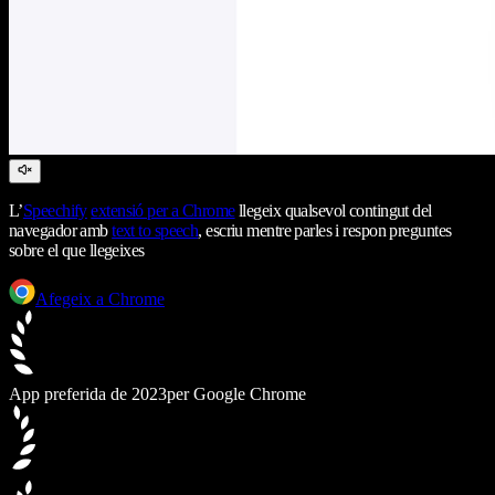
L’
Speechify
extensió per a Chrome
llegeix qualsevol contingut del
navegador amb
text to speech
, escriu mentre parles i respon preguntes
sobre el que llegeixes
Afegeix a Chrome
App preferida de 2023
per Google Chrome