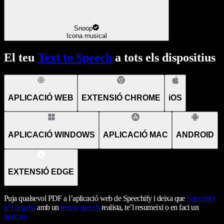
Snoop
Icona musical
El teu
Text to Speech
a tots els dispositius
APLICACIÓ WEB
EXTENSIÓ CHROME
iOS
APLICACIÓ WINDOWS
APLICACIÓ MAC
ANDROID
EXTENSIÓ EDGE
Puja qualsevol PDF a l’aplicació web de Speechify i deixa que
Speechify
te’l llegeixi
amb un
text to speech
realista, te’l resumeixi o en faci un
podcast