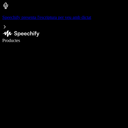
Speechify presenta l'escriptura per veu amb dictat
Escriu 5× més ràpid amb la veu
Productes
Més informació