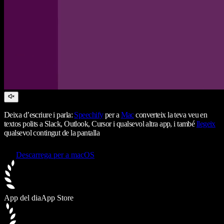
Deixa d’escriure i parla:
Speechify
per a
Mac
converteix la teva veu en
textos polits a Slack, Outlook, Cursor i qualsevol altra app, i també
llegeix
qualsevol contingut de la pantalla
Descarrega per a macOS
App del dia
App Store