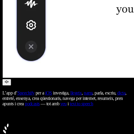
L’app d’
Speechify
per a
iOS
investiga,
llegeix
,
narra
, parla, escriu,
dicta
,
entreté, ensenya, crea qüestionaris, navega per internet, resumeix, pren
apunts i crea
podcasts
— tot amb
veu
i
text to speech