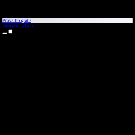
Prova-ho gratis
Descarrega'l ara
Productes
Text a veu
Aplicacions per a iPhone i iPad
Aplicació per a Android
Extensió per al Chrome
Extensió per a l'Edge
Aplicació web
Aplicació per al Mac