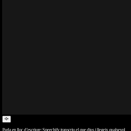
Parla en lloc d’escriure: Speechify transcriu el que dius i llegeix qualsevol