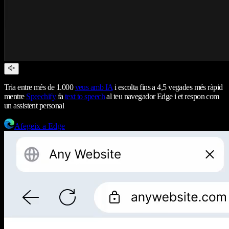
Tria entre més de 1.000
veus amb IA
i escolta fins a 4,5 vegades més ràpid
mentre
Speechify
fa
text to speech
al teu navegador Edge i et respon com
un assistent personal
Afegeix a Edge