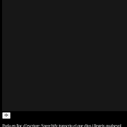
Parla en lloc d’escriure: Speechify transcriu el que dius i llegeix qualsevol