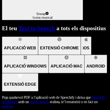
Snoop
Icona musical
El teu
Text to Speech
a tots els dispositius
APLICACIÓ WEB
EXTENSIÓ CHROME
iOS
APLICACIÓ WINDOWS
APLICACIÓ MAC
ANDROID
EXTENSIÓ EDGE
Puja qualsevol PDF a l’aplicació web de Speechify i deixa que
Speechify
te’l llegeixi
amb un
text to speech
realista, te’l resumeixi o en faci un
podcast