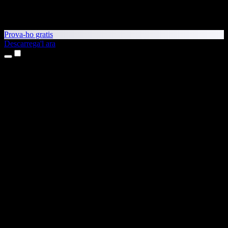
Prova-ho gratis
Descarrega'l ara
Productes
Text a veu
Aplicacions per a iPhone i iPad
Aplicació per a Android
Extensió per al Chrome
Extensió per a l'Edge
Aplicació web
Aplicació per al Mac