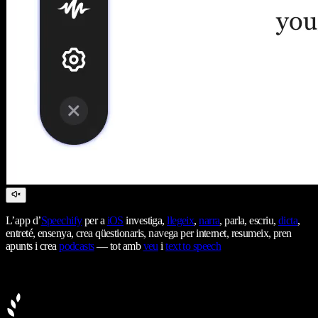
L’app d’
Speechify
per a
iOS
investiga,
llegeix
,
narra
, parla, escriu,
dicta
,
entreté, ensenya, crea qüestionaris, navega per internet, resumeix, pren
apunts i crea
podcasts
— tot amb
veu
i
text to speech