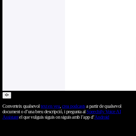
Converteix qualsevol
text en veu
,
crea podcasts
a partir de qualsevol
document o d’una breu descripció, i pregunta al
Speechify Voice AI
Assistant
el que vulguis siguis on siguis amb l’app d’
Android