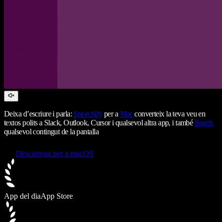
Deixa d’escriure i parla:
Speechify
per a
Mac
converteix la teva veu en
textos polits a Slack, Outlook, Cursor i qualsevol altra app, i també
llegeix
qualsevol contingut de la pantalla
Descarrega per a macOS
App del dia
App Store