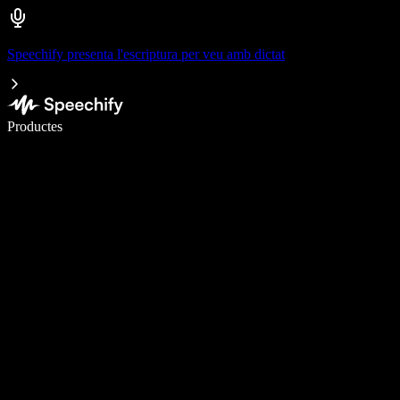
Speechify presenta l'escriptura per veu amb dictat
Escriu 5× més ràpid amb la veu
Productes
Més informació