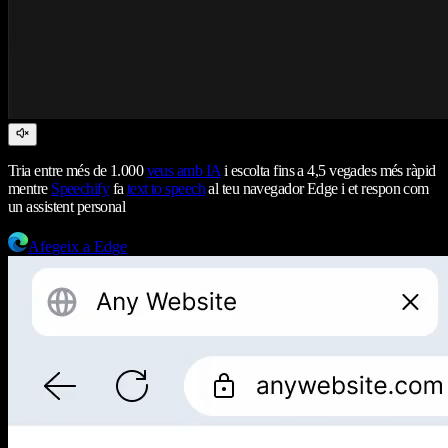
Tria entre més de 1.000
veus amb IA
i escolta fins a 4,5 vegades més ràpid
mentre
Speechify
fa
text to speech
al teu navegador Edge i et respon com
un assistent personal
Afegeix a Edge