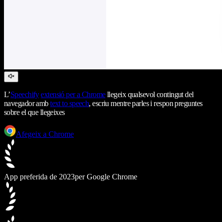
L’
Speechify
extensió per a Chrome
llegeix qualsevol contingut del
navegador amb
text to speech
, escriu mentre parles i respon preguntes
sobre el que llegeixes
Afegeix a Chrome
App preferida de 2023
per Google Chrome