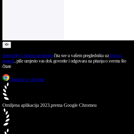
Speechify
Chrome proširenje
čita sve u vašem pregledniku uz
text-to-
speech
, piše umjesto vas dok govorite i odgovara na pitanja o svemu što
čitate
Dodajte u Chrome
Omiljena aplikacija 2023.
prema Google Chromeu