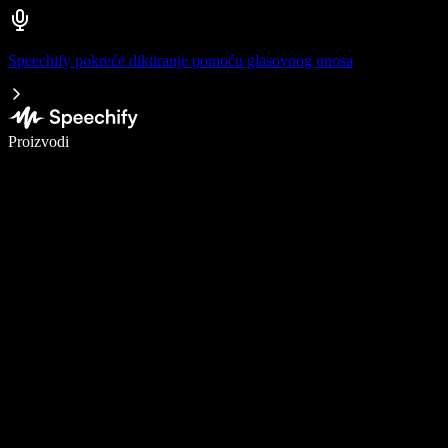
Speechify pokreće diktiranje pomoću glasovnog unosa
Pišite 5× brže uz glasovno diktiranje
Proizvodi
Saznajte više