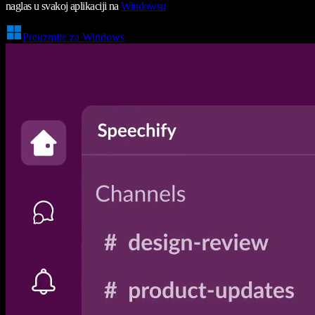
naglas u svakoj aplikaciji na
Windowsu
Preuzmite za Windows