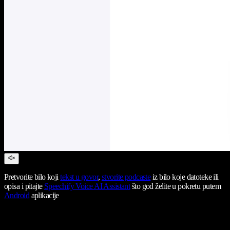
Pretvorite bilo koji
tekst u govor
,
stvorite podcaste
iz bilo koje datoteke ili
opisa i pitajte
Speechify Voice AI Assistant
što god želite u pokretu putem
Android
aplikacije