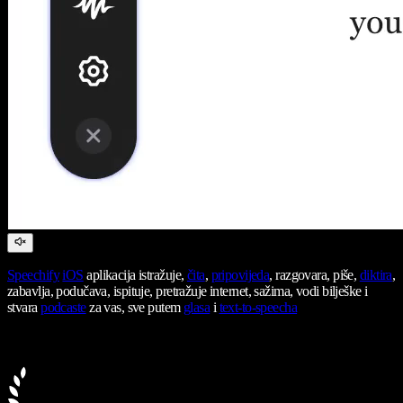
Speechify
iOS
aplikacija istražuje,
čita
,
pripovijeda
, razgovara, piše,
diktira
,
zabavlja, podučava, ispituje, pretražuje internet, sažima, vodi bilješke i
stvara
podcaste
za vas, sve putem
glasa
i
text-to-speecha