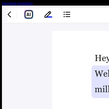
Isprobajte besplatno