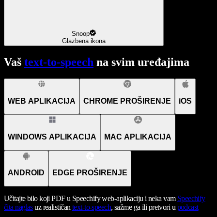
Snoop
Glazbena ikona
Vaš
text-to-speech
na svim uređajima
WEB APLIKACIJA
CHROME PROŠIRENJE
iOS
WINDOWS APLIKACIJA
MAC APLIKACIJA
ANDROID
EDGE PROŠIRENJE
Učitajte bilo koji PDF u Speechify web-aplikaciju i neka vam
Speechify
čita naglas
uz realističan
text-to-speech
, sažme ga ili pretvori u
podcast