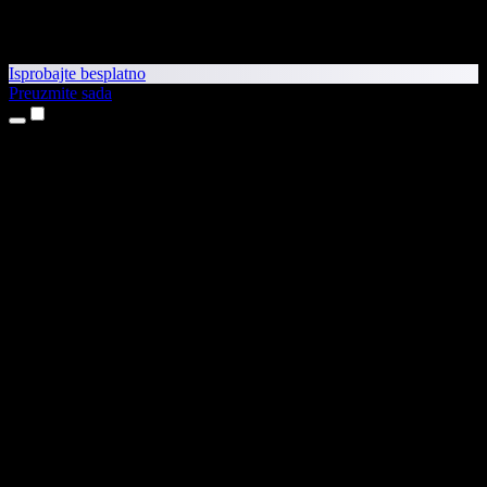
Isprobajte besplatno
Preuzmite sada
Proizvodi
Pretvaranje teksta u govor
Aplikacije za iPhone i iPad
Aplikacija za Android
Proširenje za Chrome
Proširenje za Edge
Web-aplikacija
Aplikacija za Mac
Aplikacija za Windows