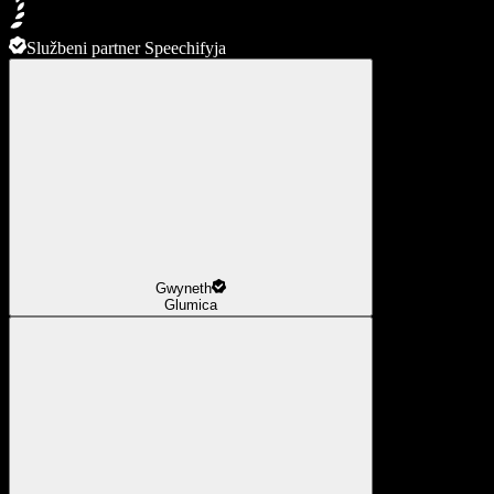
Službeni partner Speechifyja
Gwyneth
Glumica