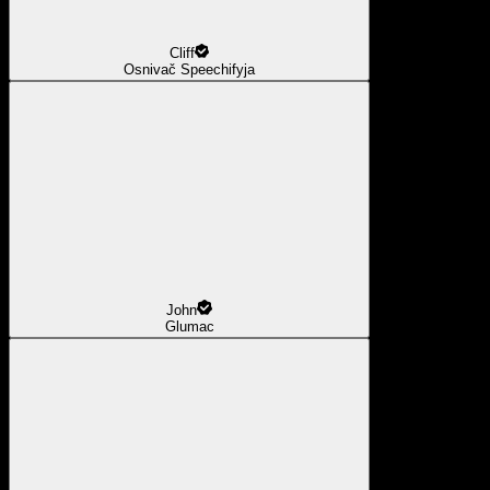
Cliff
Osnivač Speechifyja
John
Glumac