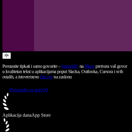
Prestanite tipkati i samo govorite –
Speechify
na
Macu
pretvara vaš govor
u kvalitetan tekst u aplikacijama poput Slacka, Outlooka, Cursora i svih
ostalih, a istovremeno
čita sve
na zaslonu
Preuzmite za macOS
Aplikacija dana
App Store