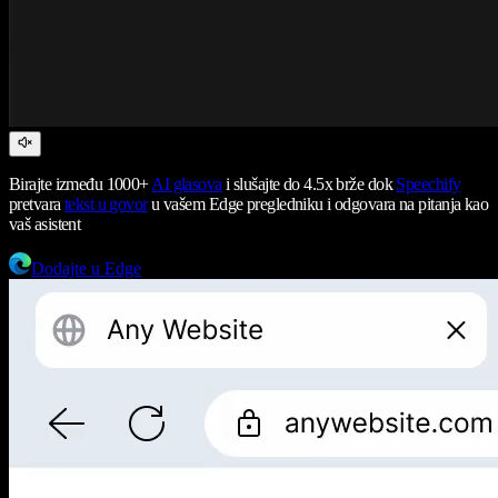
Birajte između 1000+
AI glasova
i slušajte do 4.5x brže dok
Speechify
pretvara
tekst u govor
u vašem Edge pregledniku i odgovara na pitanja kao
vaš asistent
Dodajte u Edge