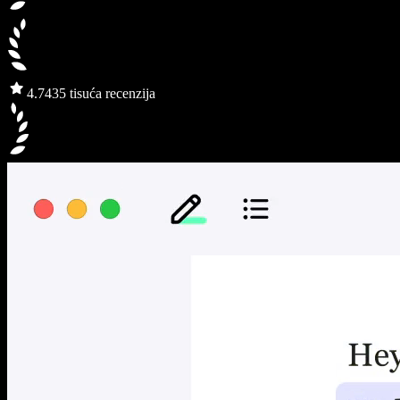
4.7
435 tisuća recenzija