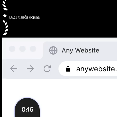
4.6
21 tisuću ocjena