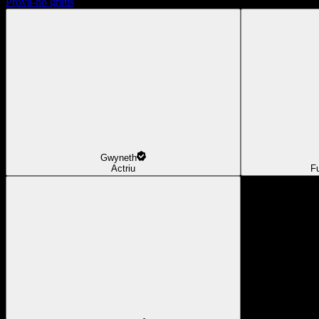
Prova-ho gratis
Gwyneth
Actriu
F