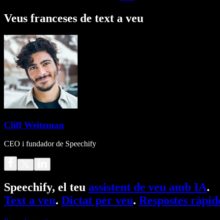
Veus franceses de text a veu
Cliff Weitzman
CEO i fundador de Speechify
Speechify, el teu
assistent de veu amb IA
.
Text a veu
.
Dictat per veu
.
Respostes ràpid