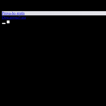
Prova-ho gratis
Descarrega'l ara
Productes
Text a veu
Aplicacions per a iPhone i iPad
Aplicació per a Android
Extensió per al Chrome
Extensió per a l'Edge
Aplicació web
Aplicació per al Mac
Aplicació per al Windows