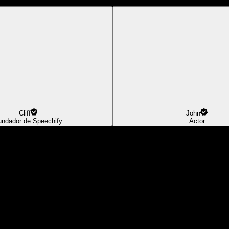
Cliff
John
undador de Speechify
Actor