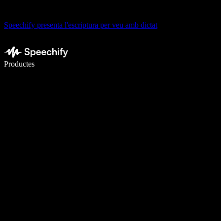
Speechify presenta l'escriptura per veu amb dictat
Escriu 5× més ràpid amb la veu
Productes
Més informació