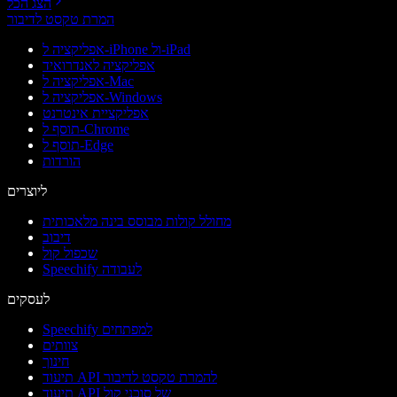
הצג הכל
המרת טקסט לדיבור
אפליקציה ל-iPhone ול-iPad
אפליקציה לאנדרואיד
אפליקציה ל-Mac
אפליקציה ל-Windows
אפליקציית אינטרנט
תוסף ל-Chrome
תוסף ל-Edge
הורדות
ליוצרים
מחולל קולות מבוסס בינה מלאכותית
דיבוב
שכפול קול
Speechify לעבודה
לעסקים
Speechify למפתחים
צוותים
חינוך
תיעוד API להמרת טקסט לדיבור
תיעוד API של סוכני קול