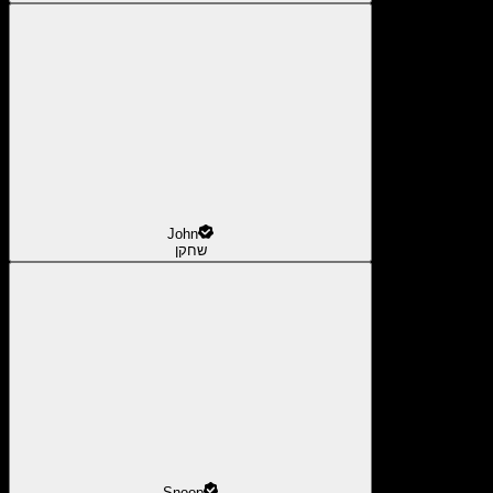
John
שחקן
Snoop