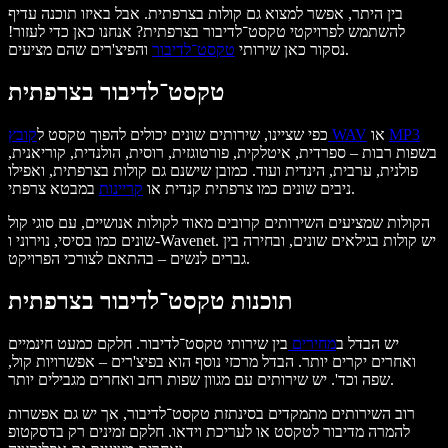
בין היתר, אפשר למצוא גם קולות בצרפתית. אבל באיזו תוכנה עדיף
להשתמש לפרויקטי טקסט־לדיבור בצרפתית? אנחנו כאן כדי לעזור!
והפיצ'רים שהם מציעים.
נסקור כאן שירותי
טקסט־לדיבור
טקסט־לדיבור בצרפתית
MP3
או
קובץ WAV
כפי שציינו, שירותים שונים יכולים להפוך טקסט ל
בשפות רבות – ספרדית, איטלקית, פורטוגזית, רוסית, הולנדית, קוריאנית,
פולנית, ערבית, הינדית ועוד. כמובן שישנם גם קולות בצרפתית, ואפילו
במבטא צרפתי.
ניבים שונים כמו צרפתית קנדית או
קריינות
הקולות שמציעים השירותים קרובים מאוד לקולות אנושיים, עם סוגי קול
שונים כמו בסיסי, נוירוני ו-Wavenet. יש קולות בגילאים שונים, ובחירה בין
גברים לנשים – בהתאם לצורכי הפרויקט.
תוכנות טקסט־לדיבור בצרפתית
יש הבדל ב
מחירים
בין שירותי טקסט־לדיבור. חלקם כמעט חינמיים
ואחרים יקרים יותר. הבדל מרכזי נוסף הוא בפיצ'רים – אפשרויות קול,
שפה וכד'. יש שירותים עם מגוון שפות רחב ואחרים מגבילים יותר.
רוב השירותים מתמקדים בסינתזת טקסט־לדיבור, אך יש גם אפשרות
להמרה מדיבור לטקסט או לעריכת וידאו. חלקם זמינים רק בדסקטופ