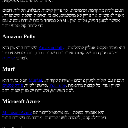
ואחרים מציעים גם אפליקציה.
הטכנולוגיה מתקדמת ושימושית, אך עדיין קיימות מגבלות. הקולות דומים
מאוד לאנושיים אך עדיין לא מושלמים, אם כי האיכות הולכת ומשתפרת,
במיוחד בזכות למידת מכונה. עם SSML אפשר לכוונן הגייה, ווליום וטון
כדי ליצור קול טבעי יותר.
Amazon Polly
. הוא ממיר טקסט אונליין להקלטות,
Amazon Polly
השירות הראשון הוא
ומציע מגוון גדול של קולות איכותיים בשפות רבות, כולל מבטא צרפתי
.
לצורכי
קריינות
Murf
, תוכנה עם קולות למגוון צרכים – שירות לקוחות,
Murf.ai
הבא בתור הוא
, שיווק ועוד. כל קבוצה מותאמת
YouTube
,
סרטוני לימוד,
פודקאסטים
לסוג השימוש, ולשירות יש מגוון שפות רחב.
Microsoft Azure
היא אופציה כפולה – גם טקסט־לדיבור וגם
Microsoft Azure
דיבור־לטקסט, להמרה לשני הכיוונים. מדובר גם בשירות חינמי.