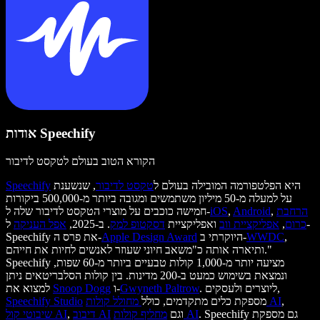
אודות Speechify
הקורא הטוב בעולם לטקסט לדיבור
היא הפלטפורמה המובילה בעולם ל
טקסט לדיבור
, שנשענת
Speechify
על למעלה מ-50 מיליון משתמשים ומגובה ביותר מ-500,000 ביקורות
הרחבת
,
Android
,
iOS
חמישה כוכבים על מוצרי הטקסט לדיבור שלה ל-
כרום
,
אפליקציית ווב
ואפליקציית
דסקטופ למק
. ב-2025,
אפל העניקה
ל-
,
WWDC
היוקרתי ב-
Apple Design Award
Speechify את פרס ה-
ותיארה אותה כ"משאב חיוני שעוזר לאנשים לחיות את חייהם."
Speechify מציעה יותר מ-1,000 קולות טבעיים ביותר מ-60 שפות,
ונמצאת בשימוש כמעט ב-200 מדינות. בין קולות הסלבריטאים ניתן
. ליוצרים ולעסקים,
Gwyneth Paltrow
ו-
Snoop Dogg
למצוא את
,
מחולל קולות AI
מספקת כלים מתקדמים, כולל
Speechify Studio
. Speechify גם מספקת
מחליף קולות AI
וגם
דיבוב AI
,
שיבוטי קול AI