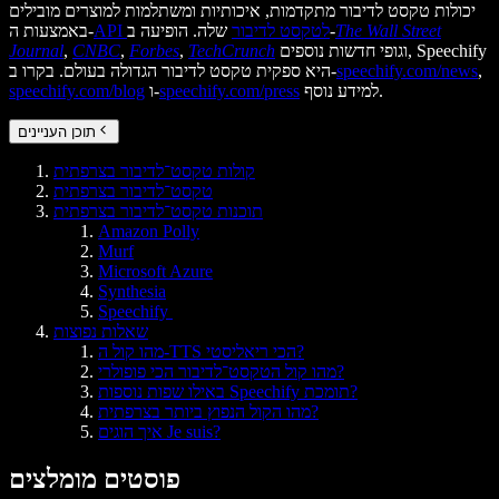
יכולות טקסט לדיבור מתקדמות, איכותיות ומשתלמות למוצרים מובילים
The Wall Street
שלה. הופיעה ב-
API לטקסט לדיבור
באמצעות ה-
וגופי חדשות נוספים, Speechify
TechCrunch
,
Forbes
,
CNBC
,
Journal
,
speechify.com/news
היא ספקית טקסט לדיבור הגדולה בעולם. בקרו ב-
למידע נוסף.
speechify.com/press
ו-
speechify.com/blog
תוכן העניינים
קולות טקסט־לדיבור בצרפתית
טקסט־לדיבור בצרפתית
תוכנות טקסט־לדיבור בצרפתית
Amazon Polly
Murf
Microsoft Azure
Synthesia
Speechify
שאלות נפוצות
מהו קול ה-TTS הכי ריאליסטי?
מהו קול הטקסט־לדיבור הכי פופולרי?
באילו שפות נוספות Speechify תומכת?
מהו הקול הנפוץ ביותר בצרפתית?
איך הוגים Je suis?
פוסטים מומלצים