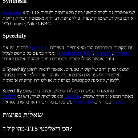
Synthesia
היא TTS שמאפשרת גם ליצור סרטוני בינה מלאכותית ולערוך
Synthesia
אותם בקלות. יש מגוון שפות, כולל צרפתית, והיא משמשת חברות גדולות
כמו Google, Nike ו-BBC.
Speechify
עם הקולות בצרפתית הכי מציאותיים. השירות
Speechify
לבסוף, יש את
אימיילים
,
מאמרים
,
PDF
,
Google docs
ממיר כמעט כל טקסט לצליל:
ועוד. אפשר אפילו לסרוק מסמכים פיזיים ולהפוך אותם לאודיו.
ב-Speechify תמצאו מגוון רחב של קולות טבעיים. אפשר להאזין לתוכן
בצרפתית ולשפר את המבטא, מה שהופך אותה למתאימה במיוחד
ללימוד, להאזנה לטקסטים בצרפתית או ליצירת קריינות איכותית.
Speechify מתמקדת בנגישות ובקלות שימוש, זמינה בדסקטופ
. באתר תמצאו מדריך שימוש
הרחבת Chrome
ובאפליקציה לנייד, ויש גם
כבר היום.
Speechify בחינם
פשוט, וכן מדריכי וידאו ברשת. נסו את
שאלות נפוצות
מהו קול ה-TTS הכי ריאליסטי?