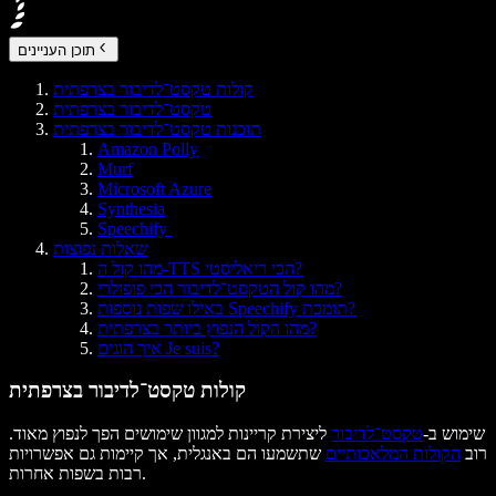
תוכן העניינים
קולות טקסט־לדיבור בצרפתית
טקסט־לדיבור בצרפתית
תוכנות טקסט־לדיבור בצרפתית
Amazon Polly
Murf
Microsoft Azure
Synthesia
Speechify
שאלות נפוצות
מהו קול ה-TTS הכי ריאליסטי?
מהו קול הטקסט־לדיבור הכי פופולרי?
באילו שפות נוספות Speechify תומכת?
מהו הקול הנפוץ ביותר בצרפתית?
איך הוגים Je suis?
קולות טקסט־לדיבור בצרפתית
שימוש ב-
טקסט־לדיבור
ליצירת קריינות למגוון שימושים הפך לנפוץ מאוד.
רוב
הקולות המלאכותיים
שתשמעו הם באנגלית, אך קיימות גם אפשרויות
רבות בשפות אחרות.