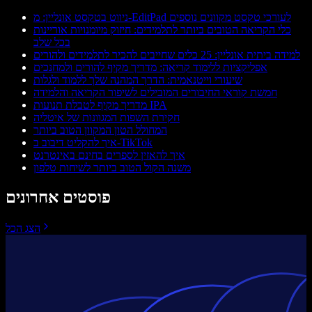
ניווט בטקסט אונליין: מ-EditPad לעורכי טקסט מקוונים נוספים
כלי הקריאה הטובים ביותר לתלמידים: חיזוק מיומנויות אוריינות
בכל שלב
למידה ביתית אונליין: 25 כלים שחייבים להכיר לתלמידים ולהורים
אפליקציות ללימוד קריאה: מדריך מקיף להורים ולמחנכים
שיעורי וייטנאמית: הדרך המהנה שלך ללמוד ולגלות
חמשת קוראי החיבורים המובילים לשיפור הקריאה והלמידה
מדריך מקיף לטבלת תנועות IPA
חקירת השפות המגוונות של איטליה
המחולל הטון המקוון הטוב ביותר
איך להקליט דיבוב ב-TikTok
איך להאזין לספרים בחינם באינטרנט
משנה הקול הטוב ביותר לשיחות טלפון
פוסטים אחרונים
הצג הכל