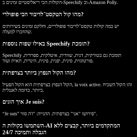
הקולות הכי ריאליסטיים זמינים ב-Speechify וב-Amazon Polly.
מהו קול הטקסט־לדיבור הכי פופולרי?
יש כמה קולות טקסט־לדיבור פופולריים, וחלקם זמינים בשירותים
שהוזכרו למעלה.
באילו שפות נוספות Speechify תומכת?
Speechify תומכת גם בטורקית, דנית, שוודית, איטלקית, ספרדית,
פורטוגזית, סינית, יפנית, פינית, הינדית, תאית ועוד.
מהו הקול הנפוץ ביותר בצרפתית?
הקול הנפוץ בצרפתית הוא הקול הפעיל, la voix active. זהו הקול השכיח
ביותר, בדומה לאנגלית.
איך הוגים Je suis?
“Je suis” פירושו "אני" בצרפתית. ההגייה: "ז'ה סווי".
השתמשו בקולות ה-AI המתקדמים ביותר, קבצים ללא
הגבלה ותמיכה 24/7