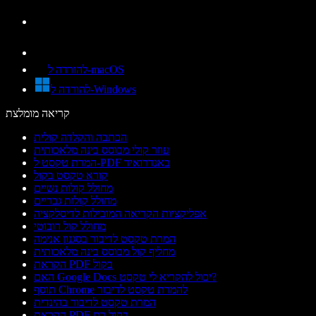
להורדה ל-macOS
להורדה ל-Windows
קריאה מומלצת
הכתבה והקלדה קולית
עוזר קולי מבוסס בינה מלאכותית
המרת טקסט ל-PDF באנדרואיד
קורא טקסט בקול
מחולל קולות נשיים
מחולל קולות גבריים
אפליקציות הקריאה המובילות לדיסלקציה
מחולל קול רובוטי
המרת טקסט לדיבור בסגנון אנימה
מחליף קול מבוסס בינה מלאכותית
הקראת PDF בקול
האם Google Docs יכול להקריא לי טקסט?
תוסף Chrome להמרת טקסט לדיבור
המרת טקסט לדיבור בהינדית
הקראת PDF בקול רם