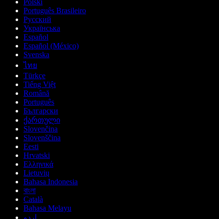
Polski
Português Brasileiro
Русский
Українська
Español
Español (México)
Svenska
ไทย
Türkçe
Tiếng Việt
Română
Português
Български
ქართული
Slovenčina
Slovenščina
Eesti
Hrvatski
Ελληνικά
Lietuvių
Bahasa Indonesia
বাংলা
Català
Bahasa Melayu
اردو