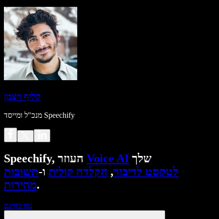
קליף ויצמן
מנכ"ל ומייסד Speechify
שלך
Voice AI
Speechify, העוזר
לטקסט לדיבור
,
הקלדה קולית
ו-
תשובות
.
מהירות
נסו בחינם