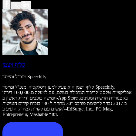
קליף ויצמן
מנכ"ל ומייסד Speechify
קליף ויצמן הוא פעיל למען דיסלקסיה, מנכ"ל ומייסד Speechify,
אפליקציית טקסט־לדיבור המובילה בעולם, עם למעלה מ-100,000 דירוגי
חמישה כוכבים ודירוג ראשון ב-App Store בקטגוריית חדשות ומגזינים.
ב-2017 נבחר לרשימת פורבס "30 מתחת ל-30" בזכות קידום הנגישות
לאנשים עם לקויות למידה. הופיע ב-EdSurge, Inc., PC Mag,
Entrepreneur, Mashable ועוד.