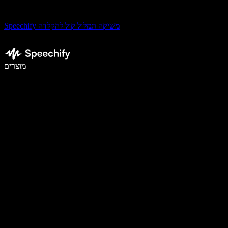
Speechify משיקה תמלול קול להקלדה
לכתוב פי 5 מהר יותר עם הכתבה קולית
מוצרים
למידע נוסף