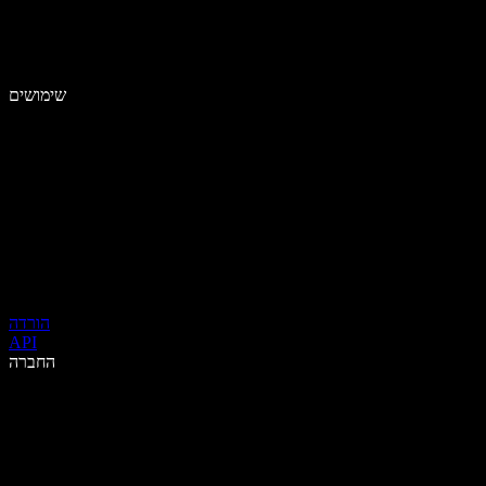
שימושים
הורדה
API
החברה