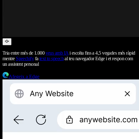
Tria entre més de 1.000
veus amb IA
i escolta fins a 4,5 vegades més ràpid
mentre
Speechify
fa
text to speech
al teu navegador Edge i et respon com
un assistent personal
Afegeix a Edge