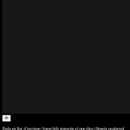
Parla en lloc d’escriure: Speechify transcriu el que dius i llegeix qualsevol