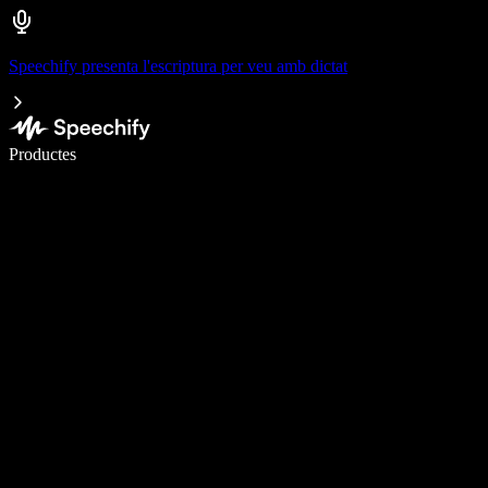
Speechify presenta l'escriptura per veu amb dictat
Escriu 5× més ràpid amb la veu
Productes
Més informació