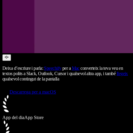
Deixa d’escriure i parla:
Speechify
per a
Mac
converteix la teva veu en
textos polits a Slack, Outlook, Cursor i qualsevol altra app, i també
llegeix
qualsevol contingut de la pantalla
Descarrega per a macOS
App del dia
App Store