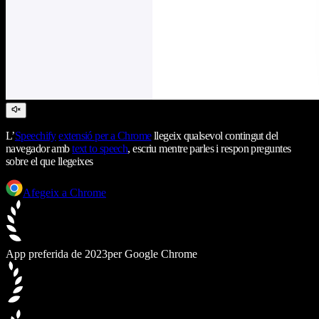
L’
Speechify
extensió per a Chrome
llegeix qualsevol contingut del
navegador amb
text to speech
, escriu mentre parles i respon preguntes
sobre el que llegeixes
Afegeix a Chrome
App preferida de 2023
per Google Chrome