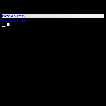
Prova-ho gratis
Descarrega'l ara
Productes
Text a veu
Aplicacions per a iPhone i iPad
Aplicació per a Android
Extensió per al Chrome
Extensió per a l'Edge
Aplicació web
Aplicació per al Mac