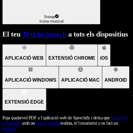
Snoop
Icona musical
El teu
Text to Speech
a tots els dispositius
APLICACIÓ WEB
EXTENSIÓ CHROME
iOS
APLICACIÓ WINDOWS
APLICACIÓ MAC
ANDROID
EXTENSIÓ EDGE
Puja qualsevol PDF a l’aplicació web de Speechify i deixa que
Speechify
te’l llegeixi
amb un
text to speech
realista, te’l resumeixi o en faci un
podcast