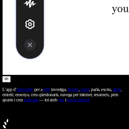
L’app d’
Speechify
per a
iOS
investiga,
llegeix
,
narra
, parla, escriu,
dicta
,
entreté, ensenya, crea qüestionaris, navega per internet, resumeix, pren
apunts i crea
podcasts
— tot amb
veu
i
text to speech