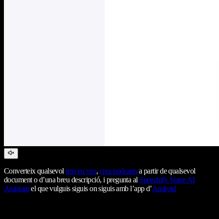
Converteix qualsevol
text en veu
,
crea podcasts
a partir de qualsevol
document o d’una breu descripció, i pregunta al
Speechify Voice AI
Assistant
el que vulguis siguis on siguis amb l’app d’
Android