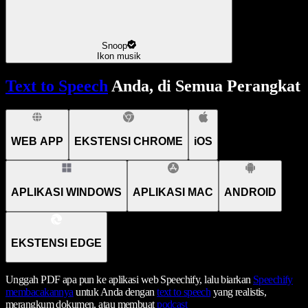
Snoop
Ikon musik
Text to Speech
Anda, di Semua Perangkat
WEB APP
EKSTENSI CHROME
iOS
APLIKASI WINDOWS
APLIKASI MAC
ANDROID
EKSTENSI EDGE
Unggah PDF apa pun ke aplikasi web Speechify, lalu biarkan
Speechify
membacakannya
untuk Anda dengan
text to speech
yang realistis,
merangkum dokumen, atau membuat
podcast