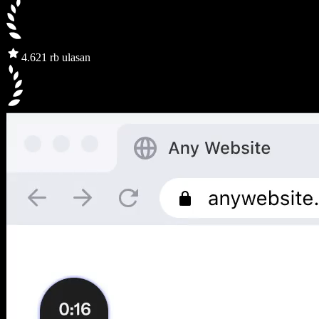
4.6
21 rb ulasan