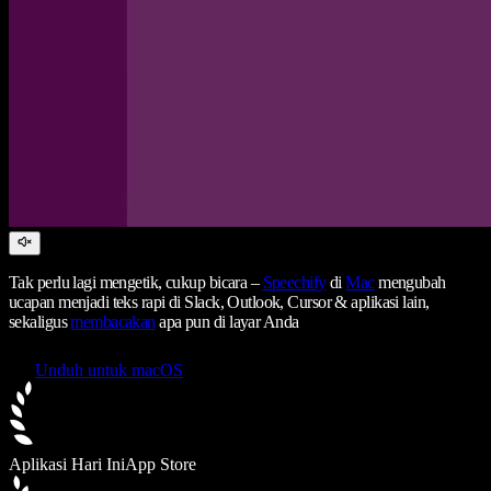
Tak perlu lagi mengetik, cukup bicara –
Speechify
di
Mac
mengubah
ucapan menjadi teks rapi di Slack, Outlook, Cursor & aplikasi lain,
sekaligus
membacakan
apa pun di layar Anda
Unduh untuk macOS
Aplikasi Hari Ini
App Store