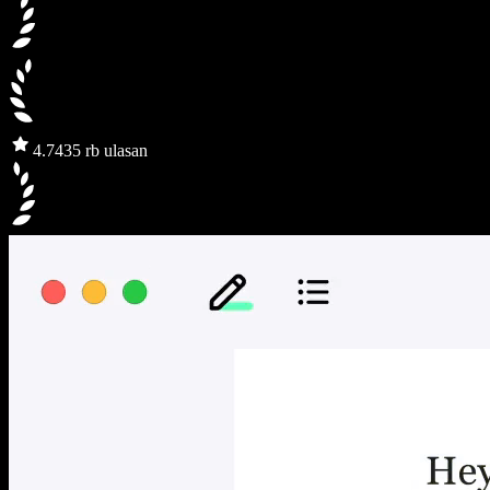
4.7
435 rb ulasan