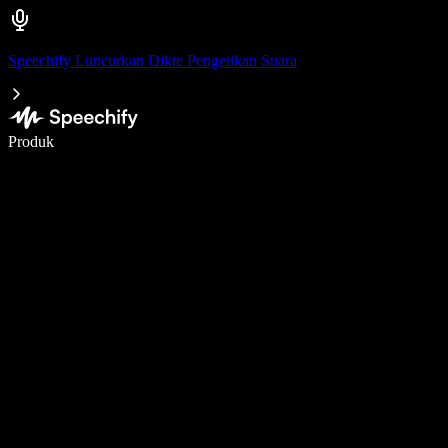
Speechify Luncurkan Dikte Pengetikan Suara
Menulis 5× lebih cepat dengan dikte suara
Produk
Pelajari lebih lanjut