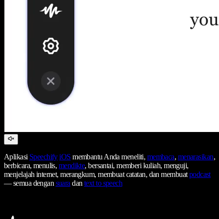
Aplikasi
Speechify
iOS
membantu Anda meneliti,
membaca
,
menarasikan
,
berbicara, menulis,
mendikte
, bersantai, memberi kuliah, menguji,
menjelajah internet, merangkum, membuat catatan, dan membuat
podcast
— semua dengan
suara
dan
text to speech