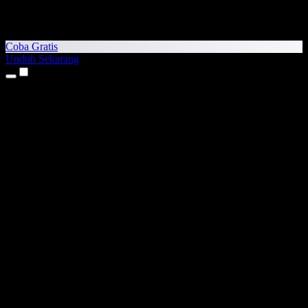
Coba Gratis
Unduh Sekarang
Produk
Teks ke Suara
Aplikasi iPhone & iPad
Aplikasi Android
Ekstensi Chrome
Ekstensi Edge
Aplikasi Web
Aplikasi Mac
Aplikasi Windows