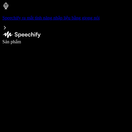
Speechify ra mắt tính năng nhập liệu bằng giọng nói
Viết nhanh gấp 5 lần với tính năng nhập bằng giọng nói
Sản phẩm
Tìm hiểu thêm