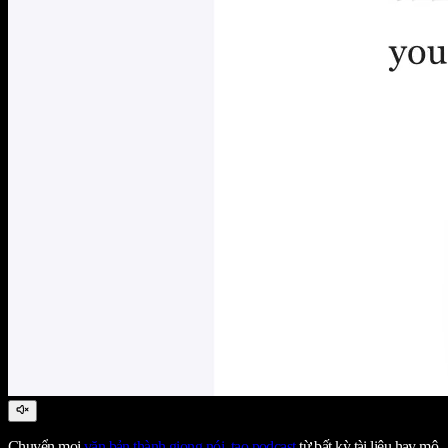
Chuyển mọi
văn bản thành giọng nói
,
tạo podcast
từ bất kỳ tài liệu hay mô