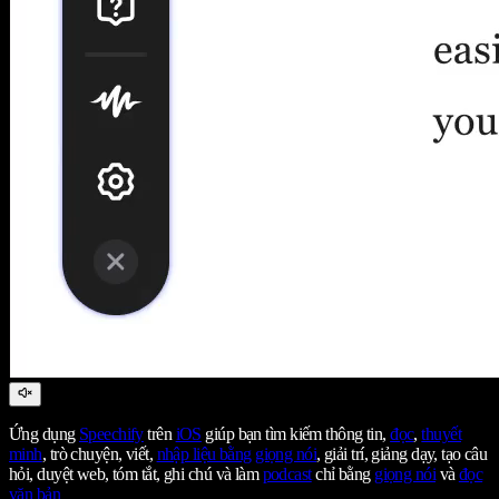
Ứng dụng
Speechify
trên
iOS
giúp bạn tìm kiếm thông tin,
đọc
,
thuyết
minh
, trò chuyện, viết,
nhập liệu bằng giọng nói
, giải trí, giảng dạy, tạo câu
hỏi, duyệt web, tóm tắt, ghi chú và làm
podcast
chỉ bằng
giọng nói
và
đọc
văn bản