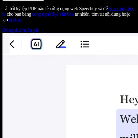
Tải bất kỳ tệp PDF nào lên ứng dụng web Speechify và để
Speechify
đọc
to
cho bạn bằng
công nghệ đọc văn bản
tự nhiên, tóm tắt nội dung hoặc
tạo
podcast
Dùng thử miễn phí