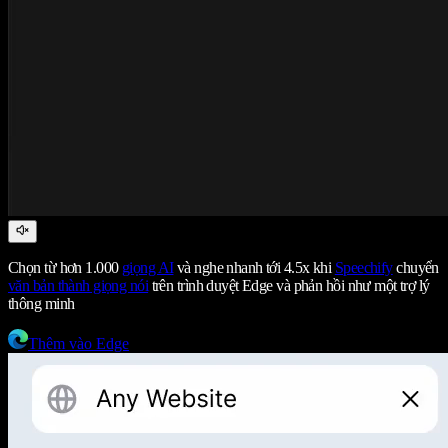
Chọn từ hơn 1.000
giọng AI
và nghe nhanh tới 4.5x khi
Speechify
chuyển
văn bản thành giọng nói
trên trình duyệt Edge và phản hồi như một trợ lý
thông minh
Thêm vào Edge