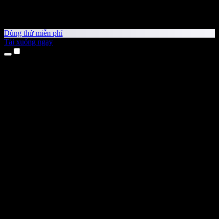
Dùng thử miễn phí
Tải xuống ngay
Sản phẩm
Chuyển văn bản thành giọng nói
Ứng dụng cho iPhone & iPad
Ứng dụng Android
Tiện ích cho Chrome
Tiện ích cho Edge
Ứng dụng web
Ứng dụng cho Mac