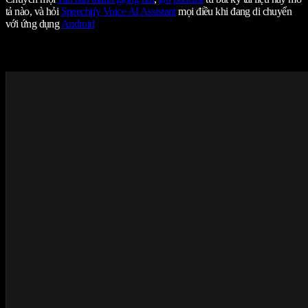
tả nào, và hỏi
Speechify Voice AI Assistant
mọi điều khi đang di chuyển
với ứng dụng
Android