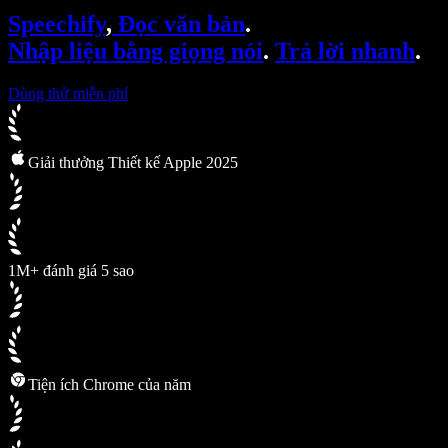
SIMBA Voice Agents
Speechify
,
Đọc văn bản
.
Speechify cho nhà phát triển
Nhập liệu bằng giọng nói
.
Trả lời nhanh
.
Dùng thử miễn phí
Giải thưởng Thiết kế Apple 2025
1M+ đánh giá 5 sao
Tiện ích Chrome của năm