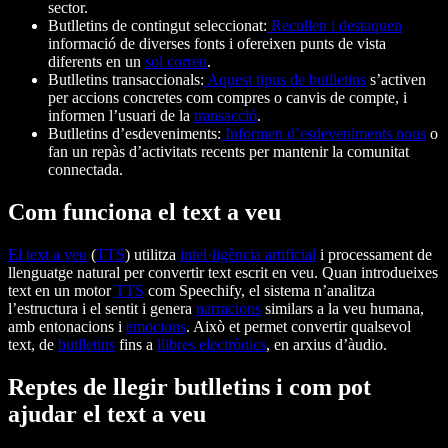
sector.
Butlletins de contingut seleccionat:
Recullen i destaquen
informació de diverses fonts i ofereixen punts de vista
diferents en un
sol correu
.
Butlletins transaccionals:
Aquest tipus de butlletins
s’activen
per accions concretes com compres o canvis de compte, i
informen l’usuari de la
transacció
.
Butlletins d’esdeveniments:
Informen d’esdeveniments nous
o
fan un repàs d’activitats recents per mantenir la comunitat
connectada.
Com funciona el text a veu
El text a veu
(
TTS
) utilitza
intel·ligència artificial
i processament de
llenguatge natural per convertir text escrit en veu. Quan introdueixes
text en un motor
TTS
com Speechify, el sistema n’analitza
l’estructura i el sentit i genera
narracions
similars a la veu humana,
amb entonacions i
emocions
. Això et permet convertir qualsevol
text, de
butlletins
fins a
llibres electrònics
, en arxius d’àudio.
Reptes de llegir butlletins i com pot
ajudar el text a veu