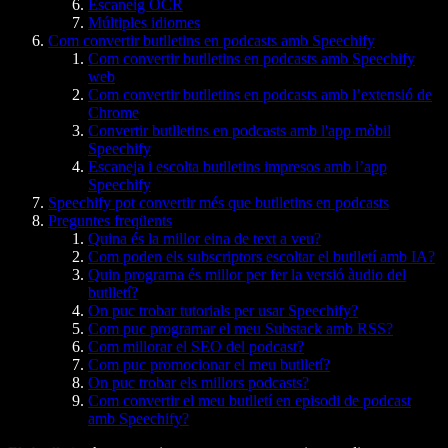
Escaneig OCR
Múltiples idiomes
Com convertir butlletins en podcasts amb Speechify
Com convertir butlletins en podcasts amb Speechify
web
Com convertir butlletins en podcasts amb l’extensió de
Chrome
Convertir butlletins en podcasts amb l'app mòbil
Speechify
Escaneja i escolta butlletins impresos amb l’app
Speechify
Speechify pot convertir més que butlletins en podcasts
Preguntes freqüents
Quina és la millor eina de text a veu?
Com poden els subscriptors escoltar el butlletí amb IA?
Quin programa és millor per fer la versió àudio del
butlletí?
On puc trobar tutorials per usar Speechify?
Com puc programar el meu Substack amb RSS?
Com millorar el SEO del podcast?
Com puc promocionar el meu butlletí?
On puc trobar els millors podcasts?
Com convertir el meu butlletí en episodi de podcast
amb Speechify?