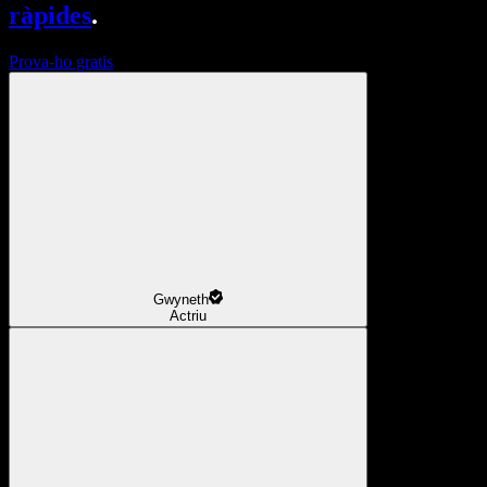
ràpides
.
Prova-ho gratis
Gwyneth
Actriu