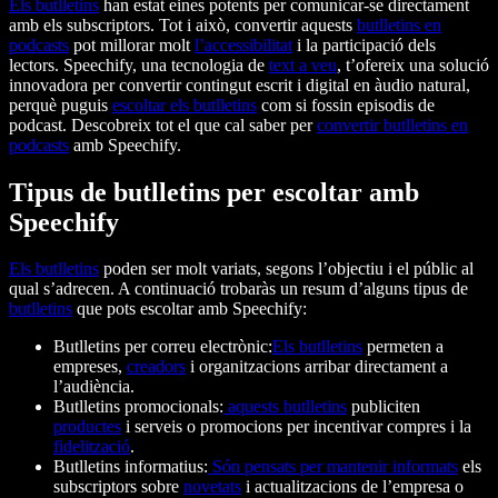
Els butlletins
han estat eines potents per comunicar-se directament
amb els subscriptors. Tot i això, convertir aquests
butlletins en
podcasts
pot millorar molt
l’accessibilitat
i la participació dels
lectors. Speechify, una tecnologia de
text a veu
, t’ofereix una solució
innovadora per convertir contingut escrit i digital en àudio natural,
perquè puguis
escoltar els butlletins
com si fossin episodis de
podcast. Descobreix tot el que cal saber per
convertir butlletins en
podcasts
amb Speechify.
Tipus de butlletins per escoltar amb
Speechify
Els butlletins
poden ser molt variats, segons l’objectiu i el públic al
qual s’adrecen. A continuació trobaràs un resum d’alguns tipus de
butlletins
que pots escoltar amb Speechify:
Butlletins per correu electrònic:
Els butlletins
permeten a
empreses,
creadors
i organitzacions arribar directament a
l’audiència.
Butlletins promocionals:
aquests butlletins
publiciten
productes
i serveis o promocions per incentivar compres i la
fidelització
.
Butlletins informatius:
Són pensats per mantenir informats
els
subscriptors sobre
novetats
i actualitzacions de l’empresa o