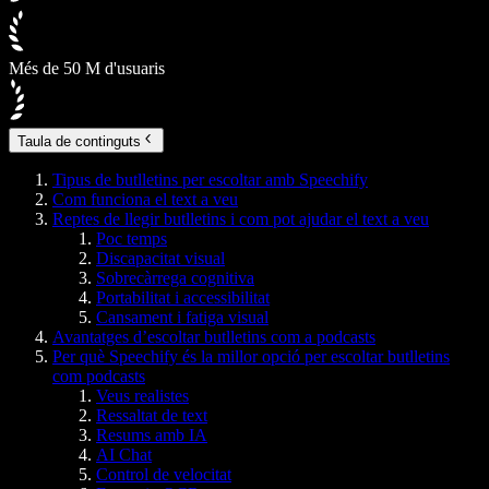
Més de 50 M d'usuaris
Taula de continguts
Tipus de butlletins per escoltar amb Speechify
Com funciona el text a veu
Reptes de llegir butlletins i com pot ajudar el text a veu
Poc temps
Discapacitat visual
Sobrecàrrega cognitiva
Portabilitat i accessibilitat
Cansament i fatiga visual
Avantatges d’escoltar butlletins com a podcasts
Per què Speechify és la millor opció per escoltar butlletins
com podcasts
Veus realistes
Ressaltat de text
Resums amb IA
AI Chat
Control de velocitat