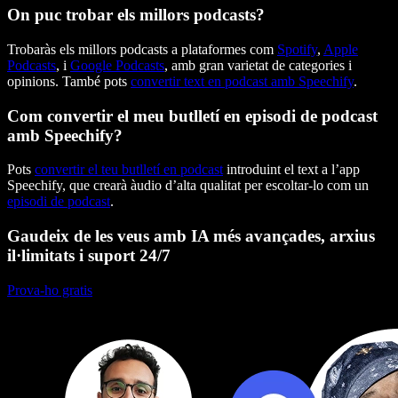
On puc trobar els millors podcasts?
Trobaràs els millors podcasts a plataformes com
Spotify
,
Apple
Podcasts
, i
Google Podcasts
, amb gran varietat de categories i
opinions. També pots
convertir text en podcast amb Speechify
.
Com convertir el meu butlletí en episodi de podcast
amb Speechify?
Pots
convertir el teu butlletí en podcast
introduint el text a l’app
Speechify, que crearà àudio d’alta qualitat per escoltar-lo com un
episodi de podcast
.
Gaudeix de les veus amb IA més avançades, arxius
il·limitats i suport 24/7
Prova-ho gratis