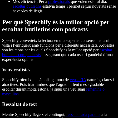
Més eficiència: Per a
professionals
que volen estar al dia,
escoltar butlletins
estalvia temps i permet seguir novetats sense
haver-les de llegir.
Per què Speechify és la millor opció per
escoltar butlletins com podcasts
Speechify converteix la lectura en una experiència sense mans ni
vista i l’enriqueix amb funcions per a diferents necessitats. Aquestes
són les raons per les quals Speechify és la millor opció per
escoltar
butlletins com podcasts
, assegurant que cada usuari gaudeixi d’una
experiència òptima.
Veus realistes
Speechify ofereix una àmplia gamma de
veus d’IA
naturals, clares i
atractives. Pots triar timbres que t’agradin, fent més agradable
escoltar durant molta estona, ja sigui una veu suau
femenina
o
masculina
.
Ressaltat de text
Mentre Speechify llegeix el contingut,
ressalta cada paraula
a la