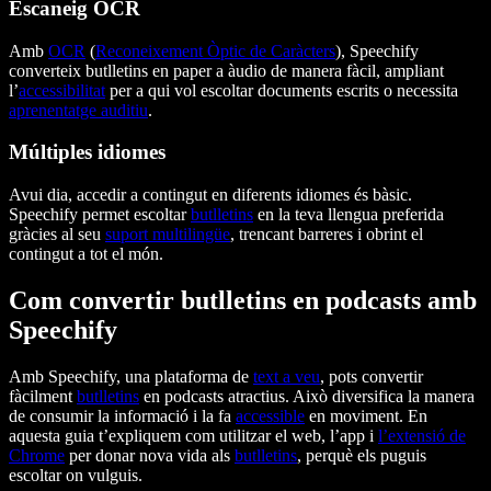
Escaneig OCR
Amb
OCR
(
Reconeixement Òptic de Caràcters
), Speechify
converteix butlletins en paper a àudio de manera fàcil, ampliant
l’
accessibilitat
per a qui vol escoltar documents escrits o necessita
aprenentatge auditiu
.
Múltiples idiomes
Avui dia, accedir a contingut en diferents idiomes és bàsic.
Speechify permet escoltar
butlletins
en la teva llengua preferida
gràcies al seu
suport multilingüe
, trencant barreres i obrint el
contingut a tot el món.
Com convertir butlletins en podcasts amb
Speechify
Amb Speechify, una plataforma de
text a veu
, pots convertir
fàcilment
butlletins
en podcasts atractius. Això diversifica la manera
de consumir la informació i la fa
accessible
en moviment. En
aquesta guia t’expliquem com utilitzar el web, l’app i
l’extensió de
Chrome
per donar nova vida als
butlletins
, perquè els puguis
escoltar on vulguis.