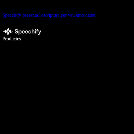
Speechify presenta l'escriptura per veu amb dictat
Escriu 5× més ràpid amb la veu
Productes
Més informació