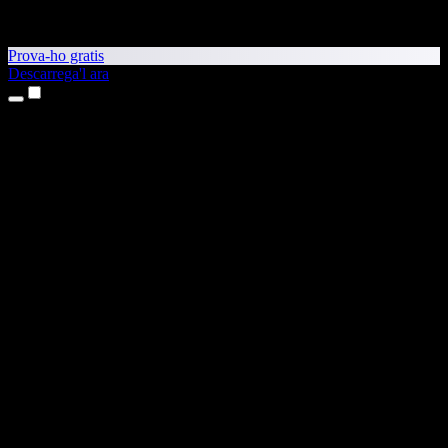
Prova-ho gratis
Descarrega'l ara
Productes
Text a veu
Aplicacions per a iPhone i iPad
Aplicació per a Android
Extensió per al Chrome
Extensió per a l'Edge
Aplicació web
Aplicació per al Mac
Aplicació per al Windows