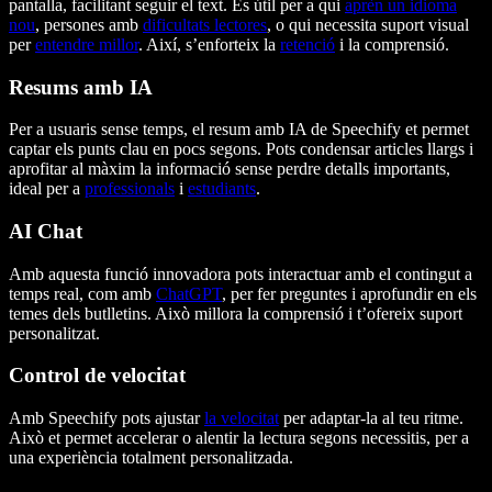
pantalla, facilitant seguir el text. És útil per a qui
aprèn un idioma
nou
, persones amb
dificultats lectores
, o qui necessita suport visual
per
entendre millor
. Així, s’enforteix la
retenció
i la comprensió.
Resums amb IA
Per a usuaris sense temps, el resum amb IA de Speechify et permet
captar els punts clau en pocs segons. Pots condensar articles llargs i
aprofitar al màxim la informació sense perdre detalls importants,
ideal per a
professionals
i
estudiants
.
AI Chat
Amb aquesta funció innovadora pots interactuar amb el contingut a
temps real, com amb
ChatGPT
, per fer preguntes i aprofundir en els
temes dels butlletins. Això millora la comprensió i t’ofereix suport
personalitzat.
Control de velocitat
Amb Speechify pots ajustar
la velocitat
per adaptar-la al teu ritme.
Això et permet accelerar o alentir la lectura segons necessitis, per a
una experiència totalment personalitzada.