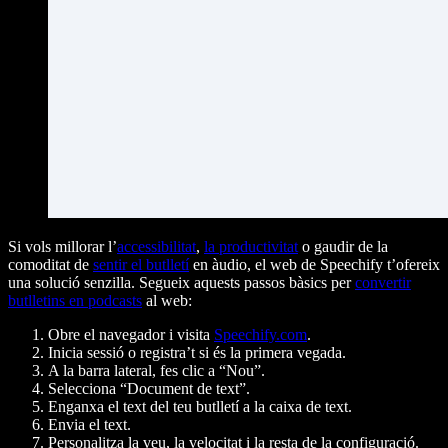
Si vols millorar l’
accessibilitat
,
la productivitat
o gaudir de la
comoditat de
sentir el butlletí
en àudio, el web de Speechify t’ofereix
una solució senzilla. Segueix aquests passos bàsics per
convertir
butlletins en podcasts
al web:
Obre el navegador i visita
Speechify.com
.
Inicia sessió o registra’t si és la primera vegada.
A la barra lateral, fes clic a “Nou”.
Selecciona “Document de text”.
Enganxa el text del teu butlletí a la caixa de text.
Envia el text.
Personalitza la veu, la velocitat i la resta de la configuració.