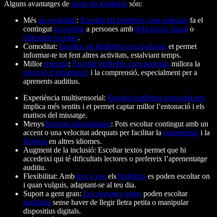
Alguns avantatges de
sentir els butlletins
són:
Més
accessibilitat
:
Escoltar els butlletins com podcasts
fa el
contingut
accessible
a persones amb
deficiència visual
o
dificultats lectores
.
Comoditat:
Escoltar els butlletins com podcasts
et permet
informar-te tot fent altres activitats, estalviant temps.
Millor
retenció
:
Escoltar butlletins com podcasts
millora la
retenció d’informació
i la comprensió, especialment per a
aprenents auditius.
Experiència multisensorial:
Escoltar butlletins com podcasts
implica més sentits i et permet captar millor l’entonació i els
matisos del missatge.
Menys
barreres idiomàtiques
: Pots escoltar contingut amb un
accent o una velocitat adequats per facilitar la
comprensió
i la
fluïdesa
en altres idiomes.
Augment de la inclusió: Escoltar textos permet que hi
accedeixi qui té dificultats lectores o prefereix l’aprenentatge
auditiu.
Flexibilitat: Amb
text a veu
els
butlletins
es poden escoltar on
i quan vulguis, adaptant-se al teu dia.
Suport a gent gran:
Les persones grans
poden escoltar
butlletins
sense haver de llegir lletra petita o manipular
dispositius digitals.