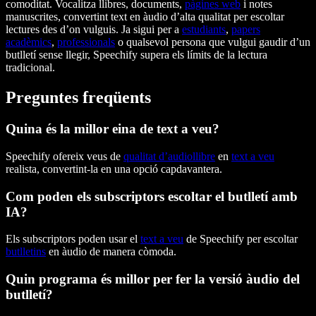
comoditat. Vocalitza llibres, documents,
pàgines web
i notes
manuscrites, convertint text en àudio d’alta qualitat per escoltar
lectures des d’on vulguis. Ja sigui per a
estudiants
,
papers
acadèmics
,
professionals
o qualsevol persona que vulgui gaudir d’un
butlletí sense llegir, Speechify supera els límits de la lectura
tradicional.
Preguntes freqüents
Quina és la millor eina de text a veu?
Speechify ofereix veus de
qualitat d’audiollibre
en
text a veu
realista, convertint-la en una opció capdavantera.
Com poden els subscriptors escoltar el butlletí amb
IA?
Els subscriptors poden usar el
text a veu
de Speechify per escoltar
butlletins
en àudio de manera còmoda.
Quin programa és millor per fer la versió àudio del
butlletí?