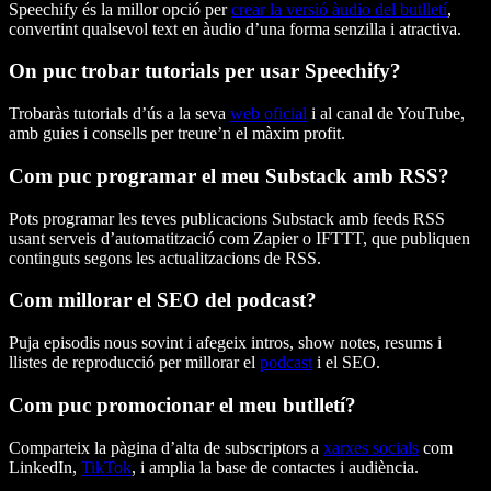
Speechify és la millor opció per
crear la versió àudio del butlletí
,
convertint qualsevol text en àudio d’una forma senzilla i atractiva.
On puc trobar tutorials per usar Speechify?
Trobaràs tutorials d’ús a la seva
web oficial
i al canal de YouTube,
amb guies i consells per treure’n el màxim profit.
Com puc programar el meu Substack amb RSS?
Pots programar les teves publicacions Substack amb feeds RSS
usant serveis d’automatització com Zapier o IFTTT, que publiquen
continguts segons les actualitzacions de RSS.
Com millorar el SEO del podcast?
Puja episodis nous sovint i afegeix intros, show notes, resums i
llistes de reproducció per millorar el
podcast
i el SEO.
Com puc promocionar el meu butlletí?
Comparteix la pàgina d’alta de subscriptors a
xarxes socials
com
LinkedIn,
TikTok
, i amplia la base de contactes i audiència.