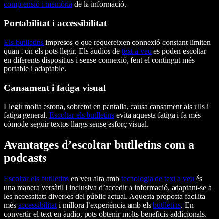
comprensió i memòria
de la informació.
Portabilitat i accessibilitat
Els butlletins
impresos o que requereixen connexió constant limiten
quan i on els pots llegir. Els àudios de
text a veu
es poden escoltar
en diferents dispositius i sense connexió, fent el contingut més
portable i adaptable.
Cansament i fatiga visual
Llegir molta estona, sobretot en pantalla, causa cansament als ulls i
fatiga general.
Escoltar els butlletins
evita aquesta fatiga i fa més
còmode seguir textos llargs sense esforç visual.
Avantatges d’escoltar butlletins com a
podcasts
Escoltar els butlletins
en veu alta amb
tecnologia de text a veu
és
una manera versàtil i inclusiva d’accedir a informació, adaptant-se a
les necessitats diverses del públic actual. Aquesta proposta facilita
més
accessibilitat
i millora l’experiència amb els
butlletins
. En
convertir el text en àudio, pots obtenir molts beneficis addicionals.