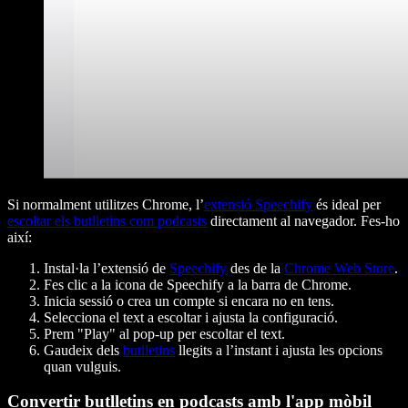
Si normalment utilitzes Chrome, l’
extensió Speechify
és ideal per
escoltar els butlletins com podcasts
directament al navegador. Fes-ho
així:
Instal·la l’extensió de
Speechify
des de la
Chrome Web Store
.
Fes clic a la icona de Speechify a la barra de Chrome.
Inicia sessió o crea un compte si encara no en tens.
Selecciona el text a escoltar i ajusta la configuració.
Prem "Play" al pop-up per escoltar el text.
Gaudeix dels
butlletins
llegits a l’instant i ajusta les opcions
quan vulguis.
Convertir butlletins en podcasts amb l'app mòbil