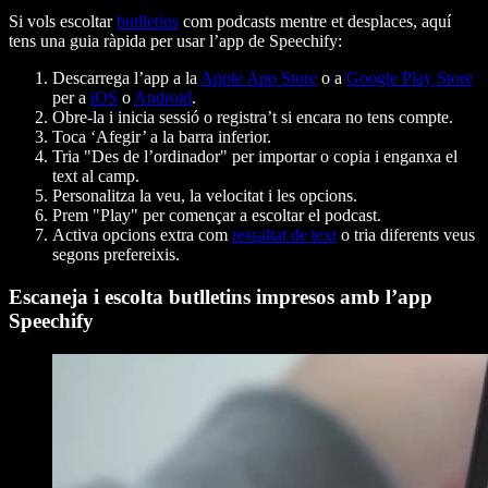
Si vols escoltar
butlletins
com podcasts mentre et desplaces, aquí
tens una guia ràpida per usar l’app de Speechify:
Descarrega l’app a la
Apple App Store
o a
Google Play Store
per a
iOS
o
Android
.
Obre-la i inicia sessió o registra’t si encara no tens compte.
Toca ‘Afegir’ a la barra inferior.
Tria "Des de l’ordinador" per importar o copia i enganxa el
text al camp.
Personalitza la veu, la velocitat i les opcions.
Prem "Play" per començar a escoltar el podcast.
Activa opcions extra com
ressaltat de text
o tria diferents veus
segons prefereixis.
Escaneja i escolta butlletins impresos amb l’app
Speechify