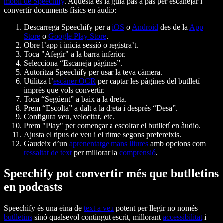
mòbil de Speechify
. Aquesta és la guia pas a pas per escanejar i
convertir documents físics en àudio:
Descarrega Speechify per a
iOS
o
Android
des de la
App
Store
o
Google Play Store
.
Obre l’app i inicia sessió o registra’t.
Toca "Afegir" a la barra inferior.
Selecciona “Escaneja pàgines”.
Autoritza Speechify per usar la teva càmera.
Utilitza l’
escàner OCR
per captar les pàgines del butlletí
imprès que vols convertir.
Toca “Següent” a baix a la dreta.
Prem “Escolta” a dalt a la dreta i després “Desa”.
Configura veu, velocitat, etc.
Prem "Play" per començar a escoltar el butlletí en àudio.
Ajusta el tipus de veu i el ritme segons prefereixis.
Gaudeix d’un
aprenentatge mans lliures
amb opcions com
ressaltat de text
per millorar la
comprensió
.
Speechify pot convertir més que butlletins
en podcasts
Speechify és una eina de
text a veu
potent per llegir no només
butlletins
sinó qualsevol contingut escrit, millorant
accessibilitat
i