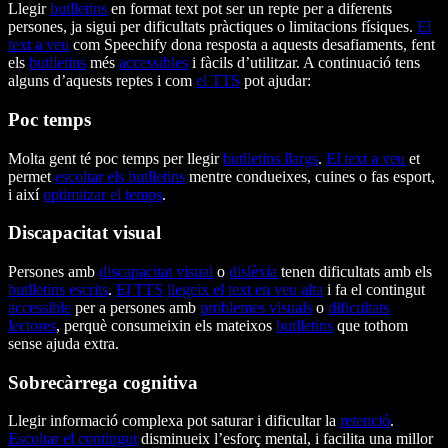
Llegir
butlletins
en format text pot ser un repte per a diferents
persones, ja sigui per dificultats pràctiques o limitacions físiques.
El
text a veu
com Speechify dona resposta a aquests desafiaments, fent
els
butlletins
més
accessibles
i fàcils d’utilitzar. A continuació tens
alguns d’aquests reptes i com
el TTS
pot ajudar:
Poc temps
Molta gent té poc temps per llegir
butlletins llargs
.
El text a veu
et
permet
escoltar els butlletins
mentre condueixes, cuines o fas esport,
i així
optimitzar el temps
.
Discapacitat visual
Persones amb
discapacitat visual
o
dislèxia
tenen dificultats amb els
butlletins escrits
.
El TTS
llegeix el text en veu alta
i fa el contingut
accessible
per a persones amb
problemes visuals
o
dificultats
lectores
, perquè consumeixin els mateixos
butlletins
que tothom
sense ajuda extra.
Sobrecàrrega cognitiva
Llegir informació complexa pot saturar i dificultar la
retenció
.
Escoltar el contingut
disminueix l’esforç mental, i facilita una millor