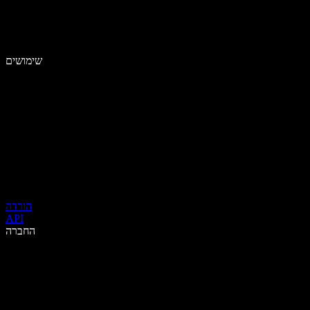
שימושים
הורדה
API
החברה