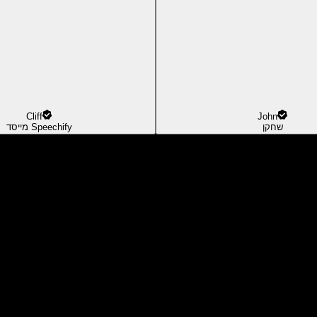
Cliff
John
שחקן
מייסד Speechify