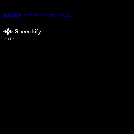
Speechify משיקה תמלול קול להקלדה
לכתוב פי 5 מהר יותר עם הכתבה קולית
מוצרים
למידע נוסף