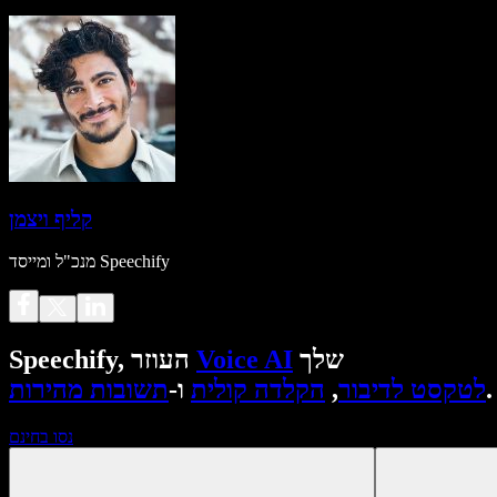
קליף ויצמן
מנכ"ל ומייסד Speechify
שלך
Voice AI
Speechify, העוזר
.
לטקסט לדיבור
,
הקלדה קולית
ו-
תשובות מהירות
נסו בחינם