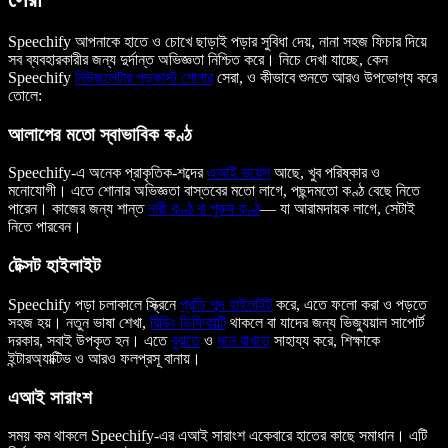
Speechify আপনাকে হাতে ও চোখে ছাড়াই পড়ার সুবিধা দেয়, নানা সহজ ফিচার দিয়ে
সব ব্যবহারকারীর জন্য দুর্দান্ত অভিজ্ঞতা নিশ্চিত করে। নিচে দেখা যাচ্ছে, কেন
Speechify
নিউজলেটার পডকাস্ট শোনার
সেরা, ও কীভাবে শুনতে আরও উপভোগ্য করে
তোলে:
আলাপের মতো স্বাভাবিক কণ্ঠ
Speechify-এ অনেক প্রাকৃতিক-শব্দের
এআই ভয়েস
আছে, খুব পরিষ্কার ও
মনোযোগী। এতে শোনার অভিজ্ঞতা বাস্তবের মতো লাগে, পছন্দমতো কণ্ঠ বেছে নিতে
পারেন। কাজের জন্য শান্ত
নারী কণ্ঠ
বা পুরুষ কণ্ঠ
— যা আরামদায়ক লাগে, সেটাই
নিতে পারবেন।
টেক্সট হাইলাইট
Speechify পড়া চলাকালে স্ক্রিনে
প্রতি শব্দ হাইলাইট
করে, এতে ফলো করা ও পড়তে
সহজ হয়। নতুন ভাষা শেখা,
রিডিং ডিফিকাল্টি
থাকলে বা যাদের জন্য ভিজ্যুয়াল সাপোর্ট
দরকার, সবাই উপকৃত হন। এতে
বুঝতে
ও
মনে রাখতে
সাহায্য করে, শিক্ষাকে
ইন্টারঅ্যাক্টিভ ও আরও ফলপ্রসূ বানায়।
এআই সারাংশ
সময় কম থাকলে Speechify-এর এআই সারাংশ একেবারে হাতের কাছে সমাধান। এটি