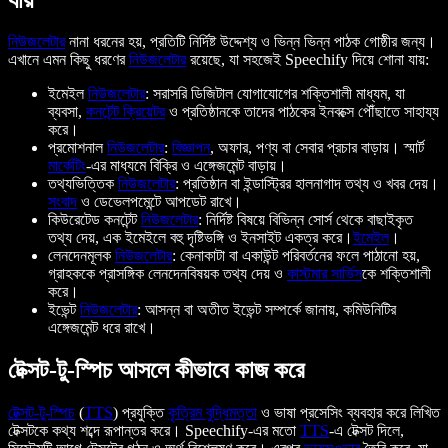
নিউজলেটার
নানা ধরনের হয়, প্রতিটি নির্দিষ্ট উদ্দেশ্য ও ভিন্ন ভিন্ন পাঠক গোষ্ঠীর জন্য।
এখানে এমন কিছু ধরণের
নিউজলেটার
রয়েছে, যা সহজেই Speechify দিয়ে শোনা যায়:
ইমেইল
নিউজলেটার
: সরাসরি ডিজিটাল যোগাযোগের শক্তিশালী মাধ্যম, যা
ব্যবসা,
কনটেন্ট ক্রিয়েটর
ও প্রতিষ্ঠানকে তাদের পাঠকের ইনবক্সে পৌঁছাতে সাহায্য
করে।
প্রমোশনাল
নিউজলেটার
:
বিজ্ঞাপন
, অফার, পণ্য বা সেবার প্রচার বাড়ায়। স্মার্ট
মার্কেটিং
-এর মাধ্যমে বিক্রি ও এঙ্গেজমেন্ট বাড়ায়।
তথ্যভিত্তিক
নিউজলেটার
: প্রতিষ্ঠান বা ইন্ডাস্ট্রির হালনাগাদ তথ্য ও খবর দেয়।
সংবাদ
ও ডেভেলপমেন্টে আপডেট রাখে।
কিউরেটেড কনটেন্ট
নিউজলেটার
: নির্দিষ্ট বিষয়ে বিভিন্ন সোর্স থেকে বাছাইকৃত
তথ্য দেয়, এক ইমেইলে বহু দৃষ্টিভঙ্গি ও ইনসাইট একত্র করে।
ইমেইল
।
লেনদেনমূলক
নিউজলেটার
: কেনাকাটা বা একাউন্ট পরিবর্তনের ফলে পাঠানো হয়,
গ্রাহককে প্রাসঙ্গিক লেনদেনবিষয়ক তথ্য দেয় ও
কাস্টমার সার্ভিস
কে শক্তিশালী
করে।
ইভেন্ট
নিউজলেটার
: আসন্ন বা অতীত ইভেন্ট সম্পর্কে জানায়, কমিউনিটির
এঙ্গেজমেন্ট ধরে রাখে।
টেক্সট-টু-স্পিচ আসলে কীভাবে কাজ করে
টেক্সট-টু-স্পিচ
(
TTS
) প্রযুক্তি
কৃত্রিম বুদ্ধিমত্তা
ও ভাষা প্রসেসিং ব্যবহার করে লিখিত
টেক্সটকে কথ্য শব্দে রূপান্তর করে। Speechify-এর মতো
TTS
-এ টেক্সট দিলে,