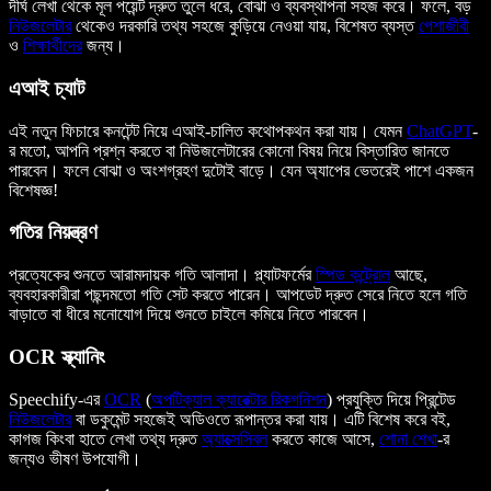
দীর্ঘ লেখা থেকে মূল পয়েন্ট দ্রুত তুলে ধরে, বোঝা ও ব্যবস্থাপনা সহজ করে। ফলে, বড়
নিউজলেটার
থেকেও দরকারি তথ্য সহজে কুড়িয়ে নেওয়া যায়, বিশেষত ব্যস্ত
পেশাজীবী
ও
শিক্ষার্থীদের
জন্য।
এআই চ্যাট
এই নতুন ফিচারে কনটেন্ট নিয়ে এআই-চালিত কথোপকথন করা যায়। যেমন
ChatGPT
-
র মতো, আপনি প্রশ্ন করতে বা নিউজলেটারের কোনো বিষয় নিয়ে বিস্তারিত জানতে
পারবেন। ফলে বোঝা ও অংশগ্রহণ দুটোই বাড়ে। যেন অ্যাপের ভেতরেই পাশে একজন
বিশেষজ্ঞ!
গতির নিয়ন্ত্রণ
প্রত্যেকের শুনতে আরামদায়ক গতি আলাদা। প্ল্যাটফর্মের
স্পিড কন্ট্রোল
আছে,
ব্যবহারকারীরা পছন্দমতো গতি সেট করতে পারেন। আপডেট দ্রুত সেরে নিতে হলে গতি
বাড়াতে বা ধীরে মনোযোগ দিয়ে শুনতে চাইলে কমিয়ে নিতে পারবেন।
OCR স্ক্যানিং
Speechify-এর
OCR
(
অপটিক্যাল ক্যারেক্টার রিকগনিশন
) প্রযুক্তি দিয়ে প্রিন্টেড
নিউজলেটার
বা ডকুমেন্ট সহজেই অডিওতে রূপান্তর করা যায়। এটি বিশেষ করে বই,
কাগজ কিংবা হাতে লেখা তথ্য দ্রুত
অ্যাক্সেসিবল
করতে কাজে আসে,
শোনা শেখা
-র
জন্যও ভীষণ উপযোগী।