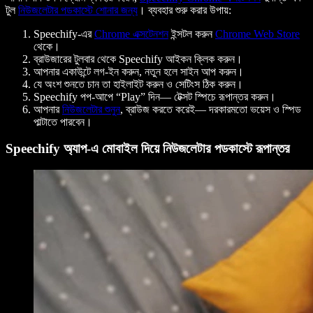
টুল
নিউজলেটার পডকাস্টে শোনার জন্য
। ব্যবহার শুরু করার উপায়:
Speechify-এর
Chrome এক্সটেনশন
ইন্সটল করুন
Chrome Web Store
থেকে।
ব্রাউজারের টুলবার থেকে Speechify আইকন ক্লিক করুন।
আপনার একাউন্টে লগ-ইন করুন, নতুন হলে সাইন আপ করুন।
যে অংশ শুনতে চান তা হাইলাইট করুন ও সেটিংস ঠিক করুন।
Speechify পপ-আপে “Play” দিন— টেক্সট স্পিচে রূপান্তর করুন।
আপনার
নিউজলেটার শুনুন
, ব্রাউজ করতে করেই— দরকারমতো ভয়েস ও স্পিড
পাল্টাতে পারবেন।
Speechify অ্যাপ-এ মোবাইল দিয়ে নিউজলেটার পডকাস্টে রূপান্তর