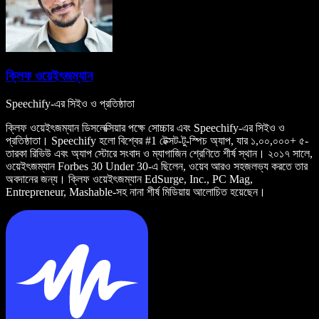
ক্লিফ ওয়েইৎজম্যান
Speechify-এর সিইও ও প্রতিষ্ঠাতা
ক্লিফ ওয়েইৎজম্যান ডিসলেক্সিয়ার পক্ষে সোচ্চার এবং Speechify-এর সিইও ও
প্রতিষ্ঠাতা। Speechify হলো বিশ্বের #1 টেক্সট-টু-স্পিচ অ্যাপ, যার ১,০০,০০০+ ৫-
তারকা রিভিউ এবং অ্যাপ স্টোরে সংবাদ ও ম্যাগাজিন শ্রেণিতে শীর্ষ স্থান। ২০১৭ সালে,
ওয়েইৎজম্যান Forbes 30 Under 30-এ ছিলেন, ওয়েব আরও সহজলভ্য করতে তার
অবদানের জন্য। ক্লিফ ওয়েইৎজম্যান EdSurge, Inc., PC Mag,
Entrepreneur, Mashable-সহ নানা শীর্ষ মিডিয়ায় আলোচিত হয়েছেন।