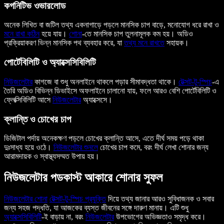
কগনিটিভ ওভারলোড
অনেক লিখিত বা জটিল তথ্য একনাগাড়ে পড়লে মানসিক চাপ বাড়ে, মনোযোগ ধরে রাখা ও
মনে রাখা কঠিন
হয়ে যায়।
শোনা
-তে মানসিক চাপ তুলনামূলক কম হয়। অডিও
প্রক্রিয়াকরণ ভিন্ন মানসিক পথ ব্যবহার করে, যা
তথ্য মনে রাখতে
সহায়ক।
পোর্টেবিলিটি ও অ্যাক্সেসিবিলিটি
নিউজলেটার
কাগজে বা শুধু অনলাইনে থাকলে পড়ার সীমাবদ্ধতা থাকে।
টেক্সট-টু-স্পিচ
-এ
তৈরি অডিও বিভিন্ন ডিভাইসে অফলাইনে চালানো যায়, ফলে আরও বেশি পোর্টেবিলিটি ও
ফ্লেক্সিবিলিটি আসে
নিউজলেটার
অ্যাক্সেসে।
ক্লান্তি ও চোখের চাপ
ডিজিটাল পর্দায় অনেকক্ষণ পড়লে চোখের ক্লান্তি আসে, এতে দীর্ঘ সময় পড়ে থাকা
দুঃসাধ্য হয়ে ওঠে।
নিউজলেটার শুনলে
চোখের চাপ কমে, বরং দীর্ঘ লেখা শোনার জন্য
আরামদায়ক ও স্বাস্থ্যসম্মত উপায় হয়।
নিউজলেটার পডকাস্ট আকারে শোনার সুফল
নিউজলেটার শোনা
টেক্সট-টু-স্পিচ প্রযুক্তি
দিয়ে তথ্য জানার আরও সুবিধাজনক ও সবার
জন্য সহজ পদ্ধতি, যা আজকের ব্যস্ত জীবনের সঙ্গে দারুণ মানায়। এটি শুধু
অ্যাক্সেসিবিলিটি
-ই বাড়ায় না, বরং
নিউজলেটার
উপভোগের অভিজ্ঞতাও সমৃদ্ধ করে।