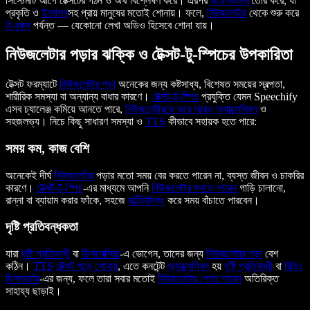
সিস্টেমটি আগে টেক্সটের গঠন ও অর্থ বিশ্লেষণ করে। এরপর
ভয়েসওভার
তৈরি করে, যা
প্রকৃতি ও
ইমোশন
সহ প্রায় মানুষের মতোই শোনায়। ফলে,
নিউজলেটার
থেকে শুরু করে
ই-বুকস
পর্যন্ত — যেকোনো লেখা অডিও হিসেবে শোনা যায়।
নিউজলেটার পড়ার ঝক্কি ও টেক্সট-টু-স্পিচের উপকারিতা
টেক্সট ফরম্যাটে
নিউজলেটার পড়া
অনেকের জন্য কষ্টসাধ্য, বিশেষত সময়ের স্বল্পতা,
শারীরিক সমস্যা বা অন্যান্য বাধার কারণে।
টেক্সট-টু-স্পিচ
প্রযুক্তি যেমন Speechify
এসব চ্যালেঞ্জ কমিয়ে আনতে পারে,
নিউজলেটারকে করে আরও
অ্যাক্সেসিবল
ও
সহজলভ্য। নিচে কিছু সাধারণ সমস্যা ও
TTS
কীভাবে সহায়ক হতে পারে:
সময় কম, কাজ বেশি
অনেকেই দীর্ঘ
নিউজলেটার
পড়ার মতো সময় বের করতে পারেন না, ব্যস্ত জীবন ও চাকরির
কারণে।
টেক্সট-টু-স্পিচ
-এর মাধ্যমে আপনি
নিউজলেটার শুনতে পারেন
গাড়ি চালানো,
রান্না বা ব্যায়াম করার ফাঁকে, সহজে
মাল্টিটাস্কিং
করে সময় বাঁচাতে পারবেন।
দৃষ্টি প্রতিবন্ধকতা
যারা
দৃষ্টি প্রতিবন্ধী
বা
ডিসলেক্সিয়া
-এ ভোগেন, তাদের জন্য
নিউজলেটার পড়া
বেশ
কঠিন।
TTS
টেক্সট পড়ে শোনায়
, এতে কনটেন্ট
অ্যাক্সেসিবল
হয়
দৃষ্টি প্রতিবন্ধী
বা
রিডিং
ডিসঅর্ডার
-এর জন্য, ফলে তারা সবার মতোই
নিউজলেটার পেতে পারেন
অতিরিক্ত
সাহায্য ছাড়াই।