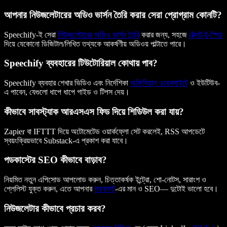
আপনার নিউজলেটারের অডিও ভার্সন তৈরি করার সেরা প্রোগ্রাম কোনটি?
Speechify-ই সেরা
নিউজলেটারের অডিও ভার্সন তৈরি
করার জন্য, সহজে
টেক্সট-টু-স্পিচ
দিয়ে যেকোনো ডিজিটাল/লিখিত তথ্যকে আকর্ষণীয় অডিওয় পাল্টাতে পারে।
Speechify ব্যবহারের টিউটোরিয়াল কোথায় পাব?
Speechify ব্যবহার শেখার ভিডিও এবং নির্দেশিকা
অফিসিয়াল ওয়েবসাইটে
ও ইউটিউব-
এ পাবেন, যেগুলো ধাপে ধাপে গাইড ও টিপস দেয়।
কীভাবে সাবস্ট্যাক আরএসএস ফিড দিয়ে শিডিউল করা যায়?
Zapier বা IFTTT দিয়ে অটোমেটেড ওয়ার্কফ্লো সেট করলেই, RSS আপডেটে
স্বয়ংক্রিয়ভাবে Substack-এ প্রকাশ করা যাবে।
পডকাস্টের SEO কীভাবে বাড়াব?
নিয়মিত নতুন এপিসোড আপলোড করুন, চিত্তাকর্ষক ইন্ট্রো, শো-নোটস, সারাংশ ও
প্লেলিস্ট যুক্ত করুন, এতে আপনার
পডকাস্ট
-এর মান ও SEO— দুটোই ভালো হবে।
নিউজলেটার কীভাবে প্রচার করব?