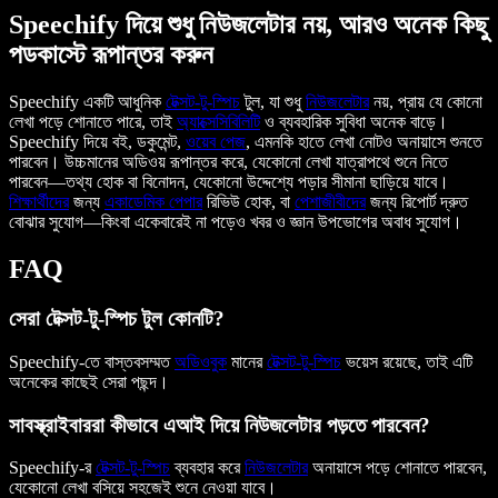
Speechify দিয়ে শুধু নিউজলেটার নয়, আরও অনেক কিছু
পডকাস্টে রূপান্তর করুন
Speechify একটি আধুনিক
টেক্সট-টু-স্পিচ
টুল, যা শুধু
নিউজলেটার
নয়, প্রায় যে কোনো
লেখা পড়ে শোনাতে পারে, তাই
অ্যাক্সেসিবিলিটি
ও ব্যবহারিক সুবিধা অনেক বাড়ে।
Speechify দিয়ে বই, ডকুমেন্ট,
ওয়েব পেজ
, এমনকি হাতে লেখা নোটও অনায়াসে শুনতে
পারবেন। উচ্চমানের অডিওয় রূপান্তর করে, যেকোনো লেখা যাত্রাপথে শুনে নিতে
পারবেন—তথ্য হোক বা বিনোদন, যেকোনো উদ্দেশ্যে পড়ার সীমানা ছাড়িয়ে যাবে।
শিক্ষার্থীদের
জন্য
একাডেমিক পেপার
রিভিউ হোক, বা
পেশাজীবীদের
জন্য রিপোর্ট দ্রুত
বোঝার সুযোগ—কিংবা একেবারেই না পড়েও খবর ও জ্ঞান উপভোগের অবাধ সুযোগ।
FAQ
সেরা টেক্সট-টু-স্পিচ টুল কোনটি?
Speechify-তে বাস্তবসম্মত
অডিওবুক
মানের
টেক্সট-টু-স্পিচ
ভয়েস রয়েছে, তাই এটি
অনেকের কাছেই সেরা পছন্দ।
সাবস্ক্রাইবাররা কীভাবে এআই দিয়ে নিউজলেটার পড়তে পারবেন?
Speechify-র
টেক্সট-টু-স্পিচ
ব্যবহার করে
নিউজলেটার
অনায়াসে পড়ে শোনাতে পারবেন,
যেকোনো লেখা বসিয়ে সহজেই শুনে নেওয়া যাবে।