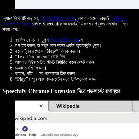
অ্যাক্সেসিবিলিটি বাড়ানো,
উৎপাদনশীলতা বাড়ানো
, অথবা ঝামেলা ছাড়াই
অডিওতে
নিউজলেটার শুনতে
চাইলে Speechify ওয়েবসাইট একদম উপযুক্ত সমাধান। নিচে
সহজ ধাপ:
ব্রাউজারে যান ও ঢুকুন
Speechify.com
-এ।
লগ ইন করুন, বা নতুন হলে দ্রুত একটা অ্যাকাউন্ট খুলুন।
বামের টুলবার থেকে “New” ক্লিক করুন।
“Text Document” বেছে নিন।
আপনার নিউজলেটার টেক্সট নির্ধারিত বাক্সে পেস্ট করুন।
টেক্সট সাবমিট করুন।
ভয়েস, গতি— সব পছন্দমতো ঠিক করুন।
“Play” চাপুন এবং পডকাস্টের মতোই উপভোগ করুন।
Speechify Chrome Extension দিয়ে পডকাস্টে রূপান্তর