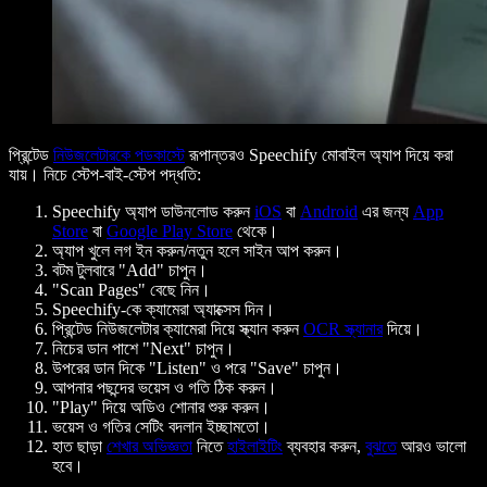
প্রিন্টেড
নিউজলেটারকে পডকাস্টে
রূপান্তরও Speechify মোবাইল অ্যাপ দিয়ে করা
যায়। নিচে স্টেপ-বাই-স্টেপ পদ্ধতি:
Speechify অ্যাপ ডাউনলোড করুন
iOS
বা
Android
এর জন্য
App
Store
বা
Google Play Store
থেকে।
অ্যাপ খুলে লগ ইন করুন/নতুন হলে সাইন আপ করুন।
বটম টুলবারে "Add" চাপুন।
"Scan Pages" বেছে নিন।
Speechify-কে ক্যামেরা অ্যাক্সেস দিন।
প্রিন্টেড নিউজলেটার ক্যামেরা দিয়ে স্ক্যান করুন
OCR স্ক্যানার
দিয়ে।
নিচের ডান পাশে "Next" চাপুন।
উপরের ডান দিকে "Listen" ও পরে "Save" চাপুন।
আপনার পছন্দের ভয়েস ও গতি ঠিক করুন।
"Play" দিয়ে অডিও শোনার শুরু করুন।
ভয়েস ও গতির সেটিং বদলান ইচ্ছামতো।
হাত ছাড়া
শেখার অভিজ্ঞতা
নিতে
হাইলাইটিং
ব্যবহার করুন,
বুঝতে
আরও ভালো
হবে।