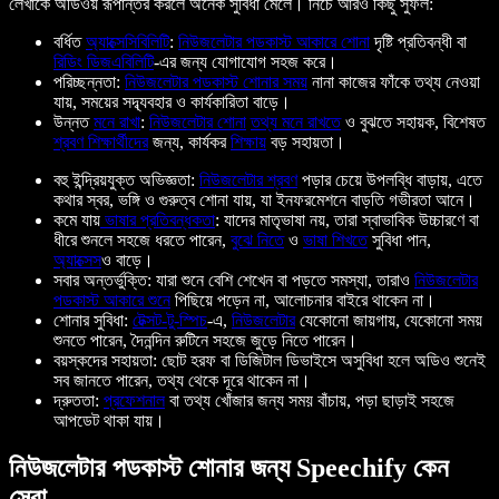
লেখাকে অডিওয় রূপান্তর করলে অনেক সুবিধা মেলে। নিচে আরও কিছু সুফল:
বর্ধিত
অ্যাক্সেসিবিলিটি
:
নিউজলেটার পডকাস্ট আকারে শোনা
দৃষ্টি প্রতিবন্ধী বা
রিডিং ডিজএবিলিটি
-এর জন্য যোগাযোগ সহজ করে।
পরিচ্ছন্নতা:
নিউজলেটার পডকাস্ট শোনার সময়
নানা কাজের ফাঁকে তথ্য নেওয়া
যায়, সময়ের সদ্ব্যবহার ও কার্যকারিতা বাড়ে।
উন্নত
মনে রাখা
:
নিউজলেটার শোনা
তথ্য মনে রাখতে
ও বুঝতে সহায়ক, বিশেষত
শ্রবণ শিক্ষার্থীদের
জন্য, কার্যকর
শিক্ষায়
বড় সহায়তা।
বহু ইন্দ্রিয়যুক্ত অভিজ্ঞতা:
নিউজলেটার শ্রবণ
পড়ার চেয়ে উপলব্ধি বাড়ায়, এতে
কথার স্বর, ভঙ্গি ও গুরুত্ব শোনা যায়, যা ইনফরমেশনে বাড়তি গভীরতা আনে।
কমে যায়
ভাষার প্রতিবন্ধকতা
: যাদের মাতৃভাষা নয়, তারা স্বাভাবিক উচ্চারণে বা
ধীরে শুনলে সহজে ধরতে পারেন,
বুঝে নিতে
ও
ভাষা শিখতে
সুবিধা পান,
অ্যাক্সেস
ও বাড়ে।
সবার অন্তর্ভুক্তি: যারা শুনে বেশি শেখেন বা পড়তে সমস্যা, তারাও
নিউজলেটার
পডকাস্ট আকারে শুনে
পিছিয়ে পড়েন না, আলোচনার বাইরে থাকেন না।
শোনার সুবিধা:
টেক্সট-টু-স্পিচ
-এ,
নিউজলেটার
যেকোনো জায়গায়, যেকোনো সময়
শুনতে পারেন, দৈনন্দিন রুটিনে সহজে জুড়ে নিতে পারেন।
বয়স্কদের সহায়তা: ছোট হরফ বা ডিজিটাল ডিভাইসে অসুবিধা হলে অডিও শুনেই
সব জানতে পারেন, তথ্য থেকে দূরে থাকেন না।
দ্রুততা:
প্রফেশনাল
বা তথ্য খোঁজার জন্য সময় বাঁচায়, পড়া ছাড়াই সহজে
আপডেট থাকা যায়।
নিউজলেটার পডকাস্ট শোনার জন্য Speechify কেন
সেরা