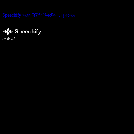
Speechify ভয়েস টাইপিং ডিকটেশন চালু করেছে
ভয়েস টাইপিং দিয়ে ৫ গুণ দ্রুত লিখুন
প্রোডাক্ট
আরও জানুন