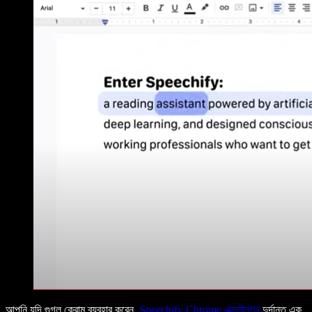
আপনি যদি গুগল ক্রোম ব্যবহার করেন,
Speechify Chrome এক্সটেনশন
দুর্দান্ত এক