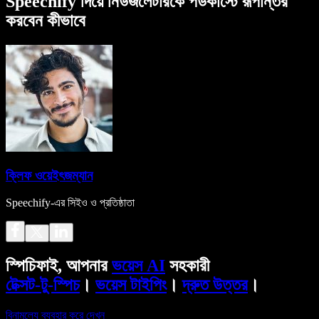
Speechify দিয়ে নিউজলেটারকে পডকাস্টে রূপান্তর
করবেন কীভাবে
ক্লিফ ওয়েইৎজম্যান
Speechify-এর সিইও ও প্রতিষ্ঠাতা
স্পিচিফাই, আপনার
ভয়েস AI
সহকারী
টেক্সট-টু-স্পিচ
।
ভয়েস টাইপিং
।
দ্রুত উত্তর
।
বিনামূল্যে ব্যবহার করে দেখুন