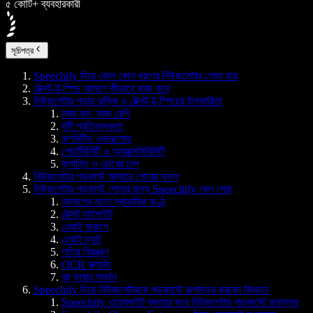
৫ কোটি+ ব্যবহারকারী
সূচিপত্র
Speechify দিয়ে কোন কোন ধরণের নিউজলেটার শোনা যায়
টেক্সট-টু-স্পিচ আসলে কীভাবে কাজ করে
নিউজলেটার পড়ার ঝক্কি ও টেক্সট-টু-স্পিচের উপকারিতা
সময় কম, কাজ বেশি
দৃষ্টি প্রতিবন্ধকতা
কগনিটিভ ওভারলোড
পোর্টেবিলিটি ও অ্যাক্সেসিবিলিটি
ক্লান্তি ও চোখের চাপ
নিউজলেটার পডকাস্ট আকারে শোনার সুফল
নিউজলেটার পডকাস্ট শোনার জন্য Speechify কেন সেরা
আলাপের মতো স্বাভাবিক কণ্ঠ
টেক্সট হাইলাইট
এআই সারাংশ
এআই চ্যাট
গতির নিয়ন্ত্রণ
OCR স্ক্যানিং
বহু ভাষার সমর্থন
Speechify দিয়ে নিউজলেটারকে পডকাস্টে রূপান্তর করবেন কিভাবে
Speechify ওয়েবসাইট ব্যবহার করে নিউজলেটার পডকাস্টে রূপান্তর