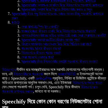
Speechify Chrome Extension দিয়ে পডকাস্টে রূপান্তর
Speechify অ্যাপ-এ মোবাইল দিয়ে নিউজলেটার পডকাস্টে রূপান্তর
Speechify অ্যাপ দিয়ে প্রিন্টেড নিউজলেটার স্ক্যান ও শুনুন
Speechify দিয়ে শুধু নিউজলেটার নয়, আরও অনেক কিছু পডকাস্টে রূপান্তর
করুন
FAQ
সেরা টেক্সট-টু-স্পিচ টুল কোনটি?
সাবস্ক্রাইবাররা কীভাবে এআই দিয়ে নিউজলেটার পড়তে পারবেন?
আপনার নিউজলেটারের অডিও ভার্সন তৈরি করার সেরা প্রোগ্রাম কোনটি?
Speechify ব্যবহারের টিউটোরিয়াল কোথায় পাব?
কীভাবে সাবস্ট্যাক আরএসএস ফিড দিয়ে শিডিউল করা যায়?
পডকাস্টের SEO কীভাবে বাড়াব?
নিউজলেটার কীভাবে প্রচার করব?
সেরা পডকাস্ট কোথায় পাব?
Speechify দিয়ে নিউজলেটার কনটেন্ট পডকাস্টে কীভাবে বদলাব?
নিউজলেটার
দীর্ঘদিন ধরে সাবস্ক্রাইবারদের সঙ্গে সরাসরি যোগাযোগের শক্তিশালী মাধ্যম।
তবে, এই
নিউজলেটারকে পডকাস্টে
বদলে দিলে
অ্যাক্সেসিবিলিটি
ও ইনভলভমেন্ট অনেক
বাড়ে। Speechify, একটি
টেক্সট-টু-স্পিচ
প্রযুক্তি, লিখিত বা ডিজিটাল কন্টেন্টকে জীবন্ত
অডিওতে রূপান্তরের আধুনিক সমাধান দেয়, এতে ইউজাররা
নিউজলেটার শুনতে পারেন
যেন সেগুলো পডকাস্ট পর্ব। চলুন দেখি, Speechify দিয়ে কীভাবে
নিউজলেটারকে
পডকাস্টে রূপান্তর করবেন
, জানতে যা যা দরকার।
Speechify দিয়ে কোন কোন ধরণের নিউজলেটার শোনা
যায়