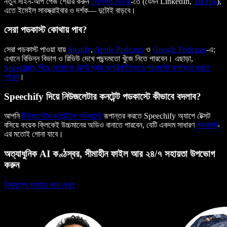
নতুন সাইন-আপ পেজ শেয়ার করুন
সোশ্যাল মিডিয়া
-তে (যেমন LinkedIn,
TikTok
),
এতে ইমেইল সাবস্ক্রাইবার ও দর্শক— দুটোই বাড়বে।
সেরা পডকাস্ট কোথায় পাব?
সেরা পডকাস্ট পাওয়া যায়
Spotify
,
Apple Podcasts
ও
Google Podcasts
-এ;
এখানে বিভিন্ন বিভাগ ও রিভিউ দেখে পছন্দমতো খুঁজে নিতে পারবেন। এছাড়া,
Speechify দিয়ে যেকোনো টেক্সট প্রায় অপরিবর্তিতভাবে পডকাস্টে রূপান্তর করতে
পারেন
।
Speechify দিয়ে নিউজলেটার কনটেন্ট পডকাস্টে কীভাবে বদলাব?
আপনি
নিউজলেটার কনটেন্টকে পডকাস্টে
রূপান্তর করতে Speechify অ্যাপে টেক্সট
বসিয়ে কয়েক ক্লিকেই উচ্চমানের অডিও বানাতে পারবেন, যেটি একদম সাধারণ
পডকাস্ট
-
এর মতোই শোনা যাবে।
অত্যাধুনিক AI কণ্ঠস্বর, সীমাহীন ফাইল আর ২৪/৭ সহায়তা উপভোগ
করুন
বিনামূল্যে ব্যবহার করে দেখুন