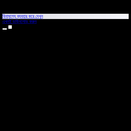
বিনামূল্যে ব্যবহার করে দেখুন
এখনই ডাউনলোড করুন
প্রোডাক্ট
টেক্সট টু স্পিচ
আইফোন ও আইপ্যাড অ্যাপ
অ্যান্ড্রয়েড অ্যাপ
ক্রোম এক্সটেনশন
এজ এক্সটেনশন
ওয়েব অ্যাপ
ম্যাক অ্যাপ
উইন্ডোজ অ্যাপ
এআই ভয়েস জেনারেটর