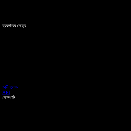
ব্যবহারের ক্ষেত্র
ডাউনলোড
API
কোম্পানি