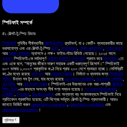
স্পিচিফাই সম্পর্কে
#১ টেক্সট-টু-স্পিচ রিডার
স্পিচিফাই
পৃথিবীর শীর্ষস্থানীয়
টেক্সট-টু-স্পিচ
প্ল্যাটফর্ম, যা ৫ কোটি+ ব্যবহারকারীর কাছে
ভরসাযোগ্য এবং এর টেক্সট-টু-স্পিচ
iOS
,
অ্যান্ড্রয়েড
,
ক্রোম এক্সটেনশন
,
ওয়েব অ্যাপ
আর
ম্যাক ডেস্কটপ
অ্যাপসে ৫ লক্ষ+ ফাইভ-স্টার রিভিউ পেয়েছে। ২০২৫ সালে
অ্যাপল
স্পিচিফাই-কে মর্যাদাপূর্ণ
অ্যাপল ডিজাইন অ্যাওয়ার্ড
প্রদান করে
WWDC
-তে
এবং একে বলে, “মানুষের জীবনে দারুণ সহায়ক একটি গুরুত্বপূর্ণ রিসোর্স।” স্পিচিফাই
৬০+ ভাষায় ১,০০০+ প্রাকৃতিক কণ্ঠ নিয়ে প্রায় ২০০ দেশে ব্যবহৃত হচ্ছে। সেলিব্রিটি
কণ্ঠের মধ্যে রয়েছে
স্নুপ ডগ
আর
গুইনেথ পেল্ট্রো
। নির্মাতা ও ব্যবসার জন্য
স্পিচিফাই
স্টুডিও
উন্নত সব টুল দেয়, যার মধ্যে রয়েছে
AI ভয়েস জেনারেটর
,
AI ভয়েস ক্লোনিং
,
AI ডাবিং
আর
AI ভয়েস চেঞ্জার
। স্পিচিফাই-এর উচ্চমানের এবং খরচ-সাশ্রয়ী
টেক্সট-টু-
স্পিচ API
-এর মাধ্যমে অসংখ্য শীর্ষ পণ্য সম্ভব হয়েছে।
দ্য ওয়াল স্ট্রিট জার্নাল
,
CNBC
,
Forbes
,
TechCrunch
এবং অন্যান্য বড় সংবাদমাধ্যমে স্পিচিফাই নিয়ে
প্রতিবেদন প্রকাশিত হয়েছে; এটি বিশ্বের সর্ববৃহৎ টেক্সট-টু-স্পিচ প্রদানকারী। আরও
জানতে ভিজিট করুন
speechify.com/news
,
speechify.com/blog
এবং
speechify.com/press
।
সূচিপত্র