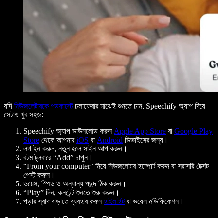
যদি
নিউজলেটারকে পডকাস্টে
চলাফেরার মাঝেই শুনতে চান, Speechify অ্যাপ দিয়ে
সেটাও খুব সহজ:
Speechify অ্যাপ ডাউনলোড করুন
Apple App Store
বা
Google Play
Store
থেকে আপনার
iOS
বা
Android
ডিভাইসের জন্য।
লগ ইন করুন, নতুন হলে সাইন আপ করুন।
বটম টুলবারে “Add” চাপুন।
“From your computer” নিয়ে নিউজলেটার ইম্পোর্ট করুন বা সরাসরি টেক্সট
পেস্ট করুন।
ভয়েস, স্পিড ও অন্যান্য পছন্দ ঠিক করুন।
“Play” দিন, কনটেন্ট শুনতে শুরু করুন।
পড়ার স্বাদ বাড়াতে ব্যবহার করুন
হাইলাইট
বা ভয়েস মডিফিকেশন।