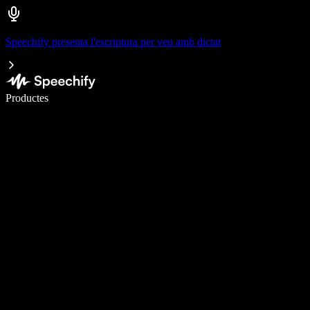
Speechify presenta l'escriptura per veu amb dictat
Escriu 5× més ràpid amb la veu
Productes
Més informació