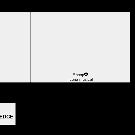
Snoop
Icona musical
 EDGE