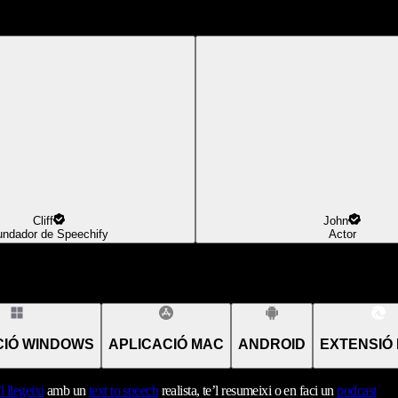
Cliff
John
undador de Speechify
Actor
CIÓ WINDOWS
APLICACIÓ MAC
ANDROID
EXTENSIÓ
’l llegeixi
amb un
text to speech
realista, te’l resumeixi o en faci un
podcast