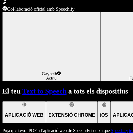
Col·laboració oficial amb Speechify
Gwyneth
Actriu
F
El teu
Text to Speech
a tots els dispositius
APLICACIÓ WEB
EXTENSIÓ CHROME
iOS
APLICA
Puja qualsevol PDF a l’aplicació web de Speechify i deixa que
Speechify
te