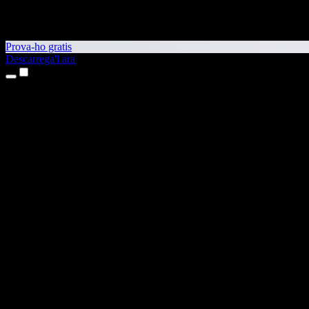
Prova-ho gratis
Descarrega'l ara
Productes
Text a veu
Aplicacions per a iPhone i iPad
Aplicació per a Android
Extensió per al Chrome
Extensió per a l'Edge
Aplicació web
Aplicació per al Mac