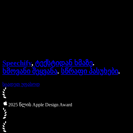
ბიზნესისთვის
Speechify ბიზნესისა და EDU-სთვის
Speechify Work-ზე წვდომა
Speechify DSA-სთვის
SIMBA ხმოვანი აგენტები
Speechify
,
ტექსტიდან ხმაზე
.
Speechify დეველოპერებისთვის
ხმოვანი შეყვანა
.
სწრაფი პასუხები
.
სცადეთ უფასოდ
2025 წლის Apple Design Award