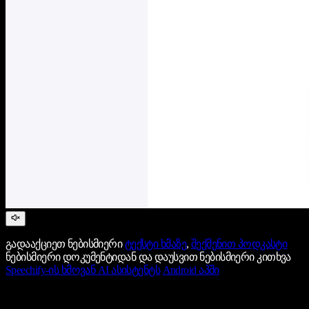
გადააქციეთ ნებისმიერი
ტექსტი ხმაზე
,
შექმენით პოდკასტი
ნებისმიერი დოკუმენტიდან და დაუსვით ნებისმიერი კითხვა
Speechify-ის ხმოვან AI ასისტენტს
Android აპში