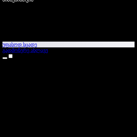
უფასოდ სცადე
გადმოწერე ახლავე
პროდუქტები
ტექსტი ხმაში
iPhone & iPad აპები
Android აპი
Chrome გაფართოება