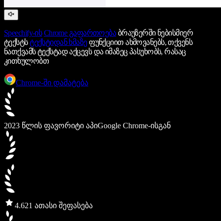
Speechify-ის
Chrome გაფართოება
ბრაუზერში ნებისმიერ
ტექსტს
ტექსტიდან ხმაზე
ფუნქციით ახმოვანებს, თქვენს
ნათქვამს ტექსტად აქცევს და იმაზეც პასუხობს, რასაც
კითხულობთ
Chrome-ში დამატება
2023 წლის ფავორიტი აპი
Google Chrome-ისგან
4.6
21 ათასი შეფასება