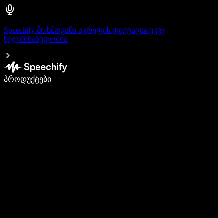
Speechify-ში ხმოვანი აკრეფის დიქტაცია უკვე
ხელმისაწვდომია
დაწერე 5-ჯერ სწრაფად ხმით კარნახით
პროდუქტები
გაიგე მეტი