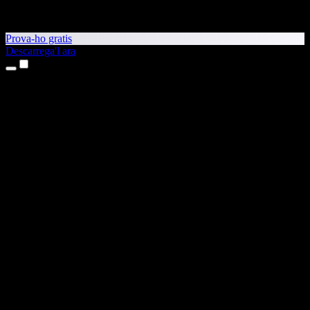
Prova-ho gratis
Descarrega'l ara
Productes
Text a veu
Aplicacions per a iPhone i iPad
Aplicació per a Android
Extensió per al Chrome
Extensió per a l'Edge
Aplicació web
Aplicació per al Mac
Aplicació per al Windows