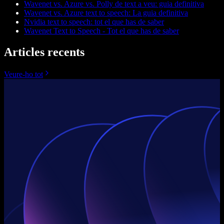
Wavenet vs. Azure vs. Polly de text a veu: guia definitiva
Wavenet vs. Azure text to speech: La guia definitiva
Nvidia text to speech: tot el que has de saber
Wavenet Text to Speech - Tot el que has de saber
Articles recents
Veure-ho tot