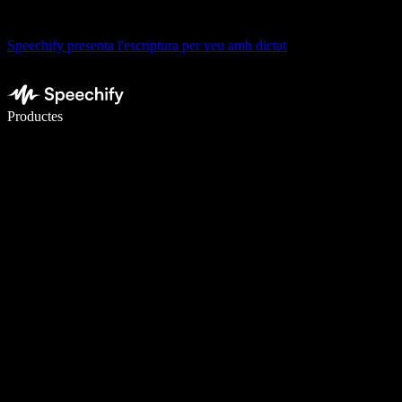
Speechify presenta l'escriptura per veu amb dictat
Escriu 5× més ràpid amb la veu
Productes
Més informació