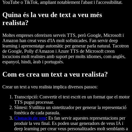
YouTube o TikTok, ampliant notablement l'abast i l'accessibilitat.
Quina és la veu de text a veu més
realista?
Moltes empreses ofereixen
serveis TTS
, però Google, Microsoft i
Amazon han creat veus d'IA molt sofisticades. Fan servir
deep
learning
i
aprenentatge automàtic
per generar
parla natural
. Tacotron
de Google, Polly d'Amazon i Azure TTS de Microsoft creen
locucions molt realistes amb suport per molts idiomes, com anglès,
espanyol, hindi, àrab i portuguès.
Com es crea un text a veu realista?
Crear un
text a veu realista
implica diversos passos:
Transcripció:
Convertir el text escrit en un format que el motor
TTS pugui processar.
Síntesi:
S'utilitza un sintetitzador per generar la representació
fonètica de cada paraula.
Clonació de veu
:
Es fan servir aquestes representacions per
produir la veu final. Es poden usar
generadors de veus IA
i
deep learning per crear veus personalitzades molt semblants a