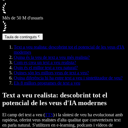
Més de 50 M d'usuaris
Taula de continguts
Text a veu realista: descobrint tot el potencial de les veus d'IA
modernes
Quina és la veu de text a veu més realista?
Com es crea un text a veu realista?
Quin és el millor text a veu natural?
Quines són les millors veus de text a veu?
Quina diferència hi ha entre text a veu i sintetitzador de veu?
Els 8 millors programes de text a veu
Text a veu realista: descobrint tot el
potencial de les veus d'IA modernes
El camp del
text a veu (
TTS
)
i la
síntesi de veu
ha evolucionat amb
rapidesa, oferint veus realistes d'alta qualitat que converteixen text
en parla natural. S'utilitzen en e-learning, podcasts i vídeos de