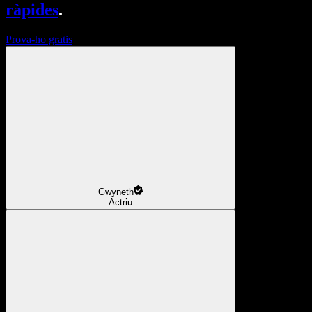
ràpides
.
Prova-ho gratis
Gwyneth
Actriu