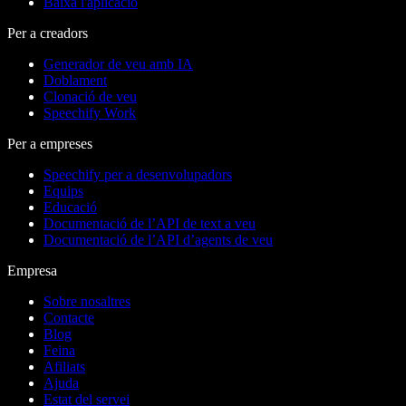
Baixa l'aplicació
Per a creadors
Generador de veu amb IA
Doblament
Clonació de veu
Speechify Work
Per a empreses
Speechify per a desenvolupadors
Equips
Educació
Documentació de l’API de text a veu
Documentació de l’API d’agents de veu
Empresa
Sobre nosaltres
Contacte
Blog
Feina
Afiliats
Ajuda
Estat del servei