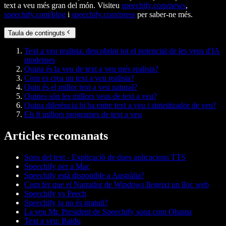
text a veu més gran del món. Visiteu
speechify.com/news
,
speechify.com/blog
i
speechify.com/press
per saber-ne més.
Taula de continguts
Text a veu realista: descobrint tot el potencial de les veus d'IA
modernes
Quina és la veu de text a veu més realista?
Com es crea un text a veu realista?
Quin és el millor text a veu natural?
Quines són les millors veus de text a veu?
Quina diferència hi ha entre text a veu i sintetitzador de veu?
Els 8 millors programes de text a veu
Articles recomanats
Sons del text - Explicació de dues aplicacions TTS
Speechify per a Mac
Speechify està disponible a Austràlia?
Com fer que el Narrador de Windows llegeixi un lloc web
Speechify vs Peech
Speechify ja no és gratuït?
La veu Mr. President de Speechify sona com Obama
Text a veu: Baidu