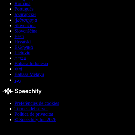
Română
Português
Български
ქართული
Slovenčina
Slovenščina
Eesti
Hrvatski
Ελληνικά
Lietuvių
עברית
Bahasa Indonesia
বাংলা
Bahasa Melayu
اردو
Preferències de cookies
Termes del servei
Política de privacitat
© Speechify Inc 2026