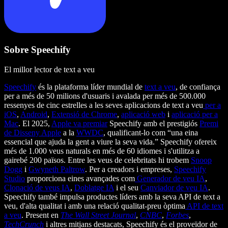
Sobre Speechify
El millor lector de text a veu
Speechify
és la plataforma líder mundial de
text a veu
, de confiança
per a més de 50 milions d'usuaris i avalada per més de 500.000
ressenyes de cinc estrelles a les seves aplicacions de text a veu
per a
iOS
,
Android
,
Extensió de Chrome
,
aplicació web
i
aplicació per a
Mac
. El 2025,
Apple va premiar
Speechify amb el prestigiós
Premi
de Disseny Apple
a la
WWDC
, qualificant-lo com “una eina
essencial que ajuda la gent a viure la seva vida.” Speechify ofereix
més de 1.000 veus naturals en més de 60 idiomes i s'utilitza a
gairebé 200 països. Entre les veus de celebritats hi trobem
Snoop
Dogg
i
Gwyneth Paltrow
. Per a creadors i empreses,
Speechify
Studio
proporciona eines avançades com
Generador de veu IA
,
Clonació de veus IA
,
Doblatge IA
i el seu
Canviador de veu IA
.
Speechify també impulsa productes líders amb la seva API de text a
veu, d'alta qualitat i amb una relació qualitat-preu òptima
API de text
a veu
. Present en
The Wall Street Journal
,
CNBC
,
Forbes
,
TechCrunch
i altres mitjans destacats, Speechify és el proveïdor de