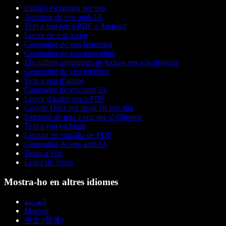
Dictat i escriptura per veu
Assistent de veu amb IA
Text a veu per a PDF a Android
Lector de text a veu
Generador de veu femenina
Generador de veu masculina
Els millors programes de lectura per a la dislèxia
Generador de veu robòtica
Text a veu d'anime
Canviador de veu amb IA
Lector d'àudio per a PDF
Google Docs pot llegir en veu alta
Extensió de text a veu per al Chrome
Text a veu en hindi
Lectura en veu alta de PDF
Generador de veu amb IA
Texto a Voz
Leitor de Texto
Mostra-ho en altres idiomes
العربية
Magyar
中文 (简体)