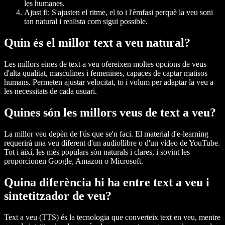
les humanes.
Ajust fi:
S'ajusten el ritme, el to i l'èmfasi perquè la veu soni
tan natural i realista com sigui possible.
Quin és el millor text a veu natural?
Les millors eines de text a veu ofereixen moltes opcions de veus
d'alta qualitat, masculines i femenines, capaces de captar matisos
humans. Permeten ajustar velocitat, to i volum per adaptar la veu a
les necessitats de cada usuari.
Quines són les millors veus de text a veu?
La millor veu depèn de l'ús que se'n faci. El material d'e-learning
requerirà una veu diferent d'un audiollibre o d'un vídeo de YouTube.
Tot i així, les més populars són naturals i clares, i sovint les
proporcionen Google, Amazon o Microsoft.
Quina diferència hi ha entre text a veu i
sintetitzador de veu?
Text a veu (TTS)
és la tecnologia que converteix text en veu, mentre