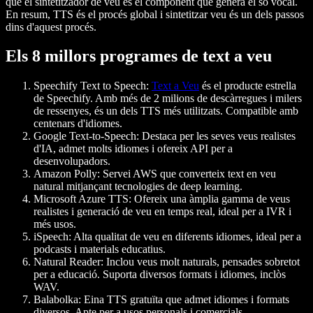
que el
sintetitzador de veu
és el component que genera el so vocal.
En resum, TTS és el procés global i sintetitzar veu és un dels passos
dins d'aquest procés.
Els 8 millors programes de text a veu
Speechify Text to Speech
:
Text a Veu
és el producte estrella
de Speechify. Amb més de 2 milions de descàrregues i milers
de ressenyes, és un dels TTS més utilitzats. Compatible amb
centenars d'idiomes.
Google Text-to-Speech:
Destaca per les seves veus realistes
d'IA, admet molts idiomes i ofereix API per a
desenvolupadors.
Amazon Polly:
Servei AWS que converteix text en veu
natural mitjançant tecnologies de deep learning.
Microsoft Azure TTS:
Ofereix una àmplia gamma de veus
realistes i generació de veu en temps real, ideal per a IVR i
més usos.
iSpeech:
Alta qualitat de veu en diferents idiomes, ideal per a
podcasts i materials educatius.
Natural Reader:
Inclou veus molt naturals, pensades sobretot
per a educació. Suporta diversos formats i idiomes, inclòs
WAV.
Balabolka:
Eina TTS gratuïta que admet idiomes i formats
diversos. Apte per a usos personals i comercials.