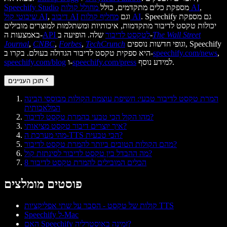
,
מחולל קולות AI
מספקת כלים מתקדמים, כולל
Speechify Studio
. Speechify גם מספקת
מחליף קולות AI
וגם
דיבוב AI
,
שיבוטי קול AI
יכולות טקסט לדיבור מתקדמות, איכותיות ומשתלמות למוצרים מובילים
The Wall Street
שלה. הופיעה ב-
API לטקסט לדיבור
באמצעות ה-
וגופי חדשות נוספים, Speechify
TechCrunch
,
Forbes
,
CNBC
,
Journal
,
speechify.com/news
היא ספקית טקסט לדיבור הגדולה בעולם. בקרו ב-
למידע נוסף.
speechify.com/press
ו-
speechify.com/blog
תוכן העניינים
המרת טקסט לדיבור טבעי: חשיפת עוצמת הקולות מבוססי הבינה
המלאכותית
מהו הקול הכי טבעי בהמרת טקסט לדיבור?
איך יוצרים דיבור טקסט מציאותי?
מהי מערכת ה-TTS הכי טבעית?
מהם הקולות הטובים ביותר להמרת טקסט לדיבור?
מה ההבדל בין טקסט לדיבור לסינתזת קול?
8 הכלים המובילים להמרת טקסט לדיבור
פוסטים מומלצים
קולות של טקסט - הסבר על שתי אפליקציות TTS
Speechify ל-Mac
האם Speechify זמינה באוסטרליה?