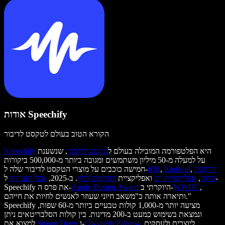
אודות Speechify
הקורא הטוב בעולם לטקסט לדיבור
היא הפלטפורמה המובילה בעולם ל
טקסט לדיבור
, שנשענת
Speechify
על למעלה מ-50 מיליון משתמשים ומגובה ביותר מ-500,000 ביקורות
הרחבת
,
Android
,
iOS
חמישה כוכבים על מוצרי הטקסט לדיבור שלה ל-
כרום
,
אפליקציית ווב
ואפליקציית
דסקטופ למק
. ב-2025,
אפל העניקה
ל-
,
WWDC
היוקרתי ב-
Apple Design Award
Speechify את פרס ה-
ותיארה אותה כ"משאב חיוני שעוזר לאנשים לחיות את חייהם."
Speechify מציעה יותר מ-1,000 קולות טבעיים ביותר מ-60 שפות,
ונמצאת בשימוש כמעט ב-200 מדינות. בין קולות הסלבריטאים ניתן
. ליוצרים ולעסקים,
Gwyneth Paltrow
ו-
Snoop Dogg
למצוא את