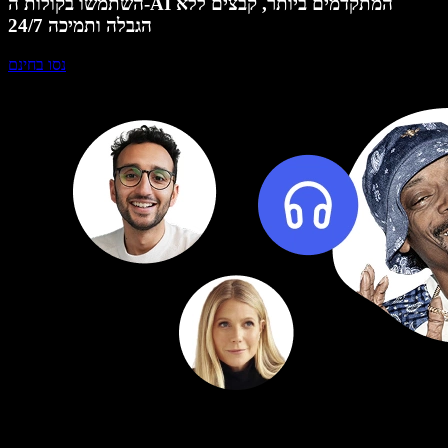
השתמשו בקולות ה-AI המתקדמים ביותר, קבצים ללא
הגבלה ותמיכה 24/7
נסו בחינם