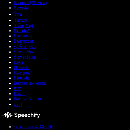
Español (México)
Svenska
ไทย
Türkçe
Tiếng Việt
Română
Português
Български
ქართული
Slovenčina
Slovenščina
Eesti
Hrvatski
Ελληνικά
Lietuvių
Bahasa Indonesia
বাংলা
Català
Bahasa Melayu
اردو
העדפות קובצי Cookie