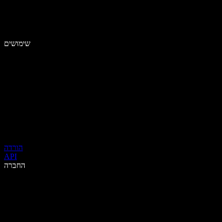
שימושים
הורדה
API
החברה