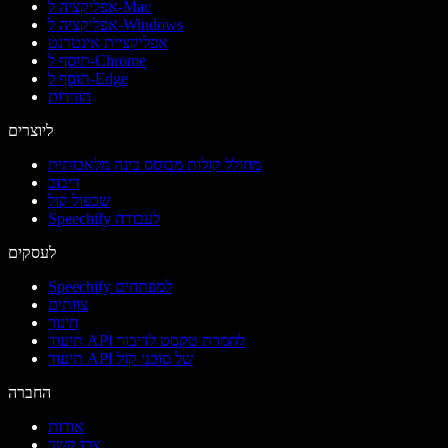
אפליקציה ל-Mac
אפליקציה ל-Windows
אפליקציית אינטרנט
תוסף ל-Chrome
תוסף ל-Edge
הורדות
ליוצרים
מחולל קולות מבוסס בינה מלאכותית
דיבוב
שכפול קול
Speechify לעבודה
לעסקים
Speechify למפתחים
צוותים
חינוך
תיעוד API להמרת טקסט לדיבור
תיעוד API של סוכני קול
החברה
אודות
צרו קשר