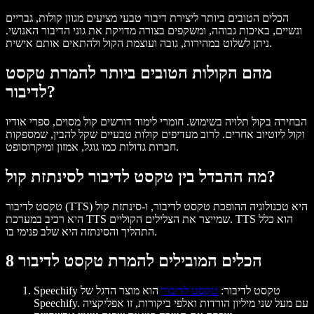
הכלים הטובים ביותר ליצירת דיבור טבעי מציעים מגוון קולות, גבריים
ונשיים, באיכות גבוהה, ומשקפים בצורה מדויקת את גוני הדיבור האנושי.
ניתן לשלוט במהירות, גובה ועוצמת הקול ולהתאים אותם אישית.
מהם הקולות הטובים ביותר להמרת טקסט
לדיבור?
הבחירה בקול תלויה בשימוש. חומרי לימוד דורשים קול מסוים, ספרי אודיו
וקול ליוטיוב אחרים. לרוב מעדיפים קולות טבעיים שקל להבין, שמספקות
חברות גדולות כמו גוגל, אמזון ומיקרוסופט.
מה ההבדל בין טקסט לדיבור לסינתזת קול?
היא טכנולוגיה ההופכת טקסט לדיבור, ו-
סינתזת קול
טקסט לדיבור (TTS)
היא רכיב במערכת TTS שמייצר את הצלילים הקוליים. TTS הוא כלל
התהליך והסינתזה היא שלב פנימי בו.
8 הכלים המובילים להמרת טקסט לדיבור
Speechify טקסט לדיבור
:
טקסט לדיבור
הוא מוצר הדגל של
Speechify. עם מעל שני מיליון הורדות ואלפי ביקורות, זו אפליקציה