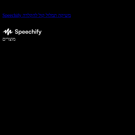
Speechify משיקה תמלול קול להקלדה
לכתוב פי 5 מהר יותר עם הכתבה קולית
מוצרים
למידע נוסף