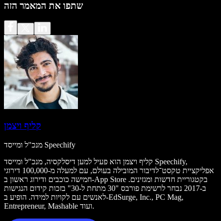
שתפו את המאמר הזה
קליף ויצמן
מנכ"ל ומייסד Speechify
קליף ויצמן הוא פעיל למען דיסלקסיה, מנכ"ל ומייסד Speechify,
אפליקציית טקסט־לדיבור המובילה בעולם, עם למעלה מ-100,000 דירוגי
חמישה כוכבים ודירוג ראשון ב-App Store בקטגוריית חדשות ומגזינים.
ב-2017 נבחר לרשימת פורבס "30 מתחת ל-30" בזכות קידום הנגישות
לאנשים עם לקויות למידה. הופיע ב-EdSurge, Inc., PC Mag,
Entrepreneur, Mashable ועוד.