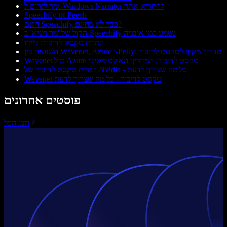
איך לגרום ל-Windows Narrator להקריא אתר
Speechify או Peech
האם Speechify כבר לא בחינם?
הקול של 'מר נשיא' ב‑Speechify נשמע כמו אובמה
המרת טקסט לדיבור: ביידו
השוואה בין Wavenet, Azure ו-Polly: מדריך מקיף לטקסט לדיבור
Wavenet מול Azure טקסט לדיבור: המדריך האולטימטיבי
המרת טקסט לדיבור של Nvidia - כל מה שצריך לדעת
Wavenet טקסט לדיבור - כל מה שצריך לדעת
פוסטים אחרונים
הצג הכל