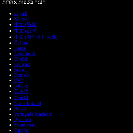
הצגה בשפות אחרות
العربية
Magyar
中文 (简体)
中文 (台灣)
中文 (简体 中国大陆)
Čeština
Dansk
Nederlands
English
Français
Suomi
Deutsch
हिन्दी
Italiano
日本語
한국어
Norsk bokmål
Polski
Português Brasileiro
Русский
Українська
Español