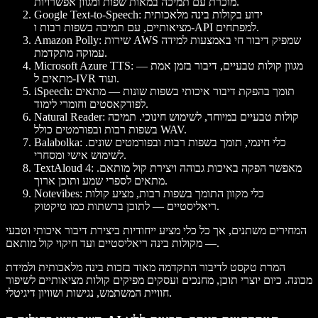
מוכרת עם תמיכה במאות שפות ומגוון אפשרויות.
ידוע בקולות בינה מלאכותית
Google Text-to-Speech:
מציאותיים, עם תמיכה בשפות רבות ו-API למפתחים.
שירות AWS שמפיק דיבור חי באמצעות למידה
Amazon Polly:
עמוקה מתקדמת.
מגוון קולות טבעיים, דיבור בזמן אמת —
Microsoft Azure TTS:
מתאים ל-IVR ועוד.
תומך בהפקת דיבור איכותי בשפות שונות — מתאים
iSpeech:
לפודקאסטים וחומרי לימוד.
קולות טבעיים במיוחד, לשימוש חינוכי. תמיכה
Natural Reader:
בשפות רבות ובפורמטים כולל WAV.
כלי חינמי, תומך בשפות רבות ובפורמטים שונים.
Balabolka:
לשימוש אישי ומסחרי.
מאפשר הפקה באיכות גבוהה ויצירת קול מותאם.
TextAloud 4:
מתאים לספרי שמע ותוכן ארוך.
כלי מקוון התומך בשפות רבות, מציע קולות
Notevibes:
ריאליסטיים — לתוכן ברשתות כמו טיקטוק.
המחירים משתנים, אך כל כלי מציע ייחודיות ביצירת דיבור איכותי וטבעי
— מקולות בינה ריאליסטיים ועד חיקוי קול מותאם.
המרת טקסט לדיבור התקדמה מאוד בזכות בינה מלאכותית ולמידת
מכונה. כיום יוצרי תוכן, מחנכים ועסקים מפיקים קולות מציאותיים לשיפור
חוויית המשתמש, נגישות ושוויון דיגיטלי.