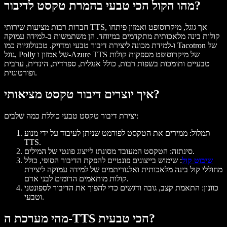
מהו הקול הכי טבעי בהמרת טקסט לדיבור?
, אך גוגל, מיקרוסופט ואמזון פיתחו
שירותי TTS
חברות רבות מציעות
קולות בינה מלאכותית מתקדמים במיוחד. הן משתמשות ב-
למידה עמוקה
ו-
למידת מכונה
ליצירת
דיבור טבעי ומדויק
. טכנולוגיות כמו Tacotron של
גוגל, Polly של אמזון ו-Azure TTS של מיקרוסופט מספקות קולות
טבעיים ותומכות בשפות רבות, כולל אנגלית, ספרדית, הינדית, ערבית
ופורטוגזית.
איך יוצרים דיבור טקסט מציאותי?
כוללת כמה שלבים:
יצירת
דיבור טקסט טבעי
תמלול:
ממירים את הטקסט לפורמט שניתן לעיבוד על ידי מנוע
TTS.
הטקסט המעובד מסונתז לייצוג פונטי של המילים.
סינתזה:
שיבוט קול
:
שימוש בייצוגים פונטיים להפקת הדיבור הסופי, כולל
מחוללי קול בינה מלאכותית
ואלגוריתמים של למידה עמוקה ליצירת
קולות מותאמים הדומים לבני אדם.
כוונון:
התאמת קצב, גובה ודגשים כדי להפוך את הדיבור לספונטני
וטבעי.
מהי מערכת ה-TTS הכי טבעית?