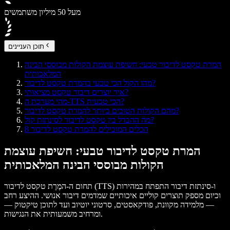
מעל 50 מיליון משתמשים
תוכן העניינים
המרת טקסט לדיבור טבעי: חשיפת עוצמת הקולות מבוססי הבינה
המלאכותית
מהו הקול הכי טבעי בהמרת טקסט לדיבור?
איך יוצרים דיבור טקסט מציאותי?
מהי מערכת ה-TTS הכי טבעית?
מהם הקולות הטובים ביותר להמרת טקסט לדיבור?
מה ההבדל בין טקסט לדיבור לסינתזת קול?
8 הכלים המובילים להמרת טקסט לדיבור
המרת טקסט לדיבור טבעי: חשיפת עוצמת
הקולות מבוססי הבינה המלאכותית
ו-
סינתזת דיבור
התפתח במהירות
המֶרֶת טקסט לדיבור (TTS)
תחום ה-
וכיום מספק תוצרים קוליים איכותיים שמדמים דיבור אנושי. ההיצע רחב
— מלמידה מקוונת, פודקאסטים, סרטוני יוטיוב ועד לתוכן טיקטוק —
ומרחיב משמעותית את הנגישות.