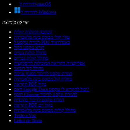
להורדה ל-macOS
להורדה ל-Windows
קריאה מומלצת
הכתבה והקלדה קולית
עוזר קולי מבוסס בינה מלאכותית
המרת טקסט ל-PDF באנדרואיד
קורא טקסט בקול
מחולל קולות נשיים
מחולל קולות גבריים
אפליקציות הקריאה המובילות לדיסלקציה
מחולל קול רובוטי
המרת טקסט לדיבור בסגנון אנימה
מחליף קול מבוסס בינה מלאכותית
הקראת PDF בקול
האם Google Docs יכול להקריא לי טקסט?
תוסף Chrome להמרת טקסט לדיבור
המרת טקסט לדיבור בהינדית
הקראת PDF בקול רם
מחולל קולות מבוסס בינה מלאכותית
Texto a Voz
Leitor de Texto