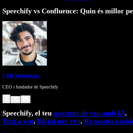
Speechify vs Confluence: Quin és millor pe
Cliff Weitzman
CEO i fundador de Speechify
Speechify, el teu
assistent de veu amb IA
.
Text a veu
.
Dictat per veu
.
Respostes ràpid