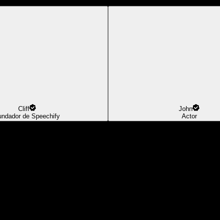
Cliff
John
undador de Speechify
Actor