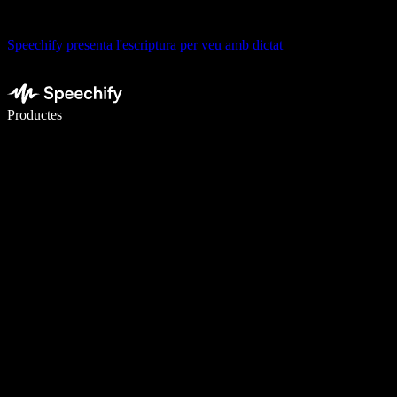
Speechify presenta l'escriptura per veu amb dictat
Escriu 5× més ràpid amb la veu
Productes
Més informació