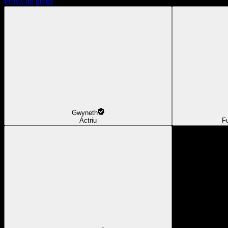
Prova-ho gratis
Gwyneth
Actriu
F