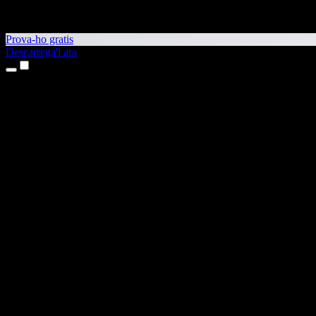
Prova-ho gratis
Descarrega'l ara
Productes
Text a veu
Aplicacions per a iPhone i iPad
Aplicació per a Android
Extensió per al Chrome
Extensió per a l'Edge
Aplicació web
Aplicació per al Mac
Aplicació per al Windows