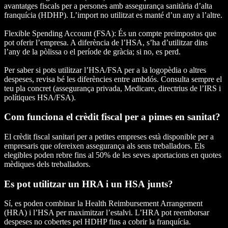
avantatges fiscals per a persones amb assegurança sanitària d’alta
franquícia (HDHP). L’import no utilitzat es manté d’un any a l’altre.
Flexible Spending Account (FSA): És un compte preimpostos que
pot oferir l’empresa. A diferència de l’HSA, s’ha d’utilitzar dins
l’any de la pòlissa o el període de gràcia; si no, es perd.
Per saber si pots utilitzar l’HSA/FSA per a la logopèdia o altres
despeses, revisa bé les diferències entre ambdós. Consulta sempre el
teu pla concret (assegurança privada, Medicare, directrius de l’IRS i
polítiques HSA/FSA).
Com funciona el crèdit fiscal per a pimes en sanitat?
El crèdit fiscal sanitari per a petites empreses està disponible per a
empresaris que ofereixen assegurança als seus treballadors. Els
elegibles poden rebre fins al 50% de les seves aportacions en quotes
mèdiques dels treballadors.
Es pot utilitzar un HRA i un HSA junts?
Sí, es poden combinar la Health Reimbursement Arrangement
(HRA) i l’HSA per maximitzar l’estalvi. L’HRA pot reemborsar
despeses no cobertes pel HDHP fins a cobrir la franquícia.