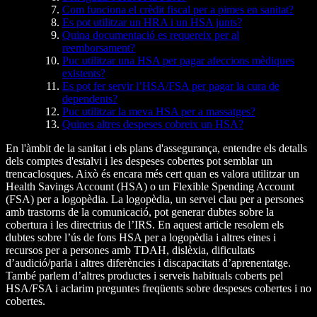
Com funciona el crèdit fiscal per a pimes en sanitat?
Es pot utilitzar un HRA i un HSA junts?
Quina documentació es requereix per al
reemborsament?
Puc utilitzar una HSA per pagar afeccions mèdiques
existents?
Es pot fer servir l’HSA/FSA per pagar la cura de
dependents?
Puc utilitzar la meva HSA per a massatges?
Quines altres despeses cobreix un HSA?
En l'àmbit de la sanitat i els plans d'assegurança, entendre els detalls
dels comptes d'estalvi i les despeses cobertes pot semblar un
trencaclosques. Això és encara més cert quan es valora utilitzar un
Health Savings Account (HSA) o un Flexible Spending Account
(FSA) per a logopèdia. La logopèdia, un servei clau per a persones
amb trastorns de la comunicació, pot generar dubtes sobre la
cobertura i les directrius de l’IRS. En aquest article resolem els
dubtes sobre l’ús de fons HSA per a logopèdia i altres eines i
recursos per a persones amb TDAH, dislèxia, dificultats
d’audició/parla i altres diferències i discapacitats d’aprenentatge.
També parlem d’altres productes i serveis habituals coberts pel
HSA/FSA i aclarim preguntes freqüents sobre despeses cobertes i no
cobertes.