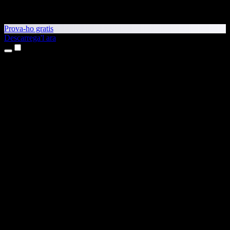
Prova-ho gratis
Descarrega'l ara
Productes
Text a veu
Aplicacions per a iPhone i iPad
Aplicació per a Android
Extensió per al Chrome
Extensió per a l'Edge
Aplicació web
Aplicació per al Mac
Aplicació per al Windows