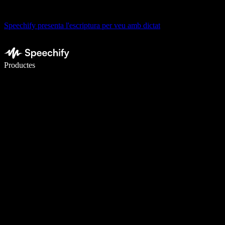
Speechify presenta l'escriptura per veu amb dictat
Escriu 5× més ràpid amb la veu
Productes
Més informació