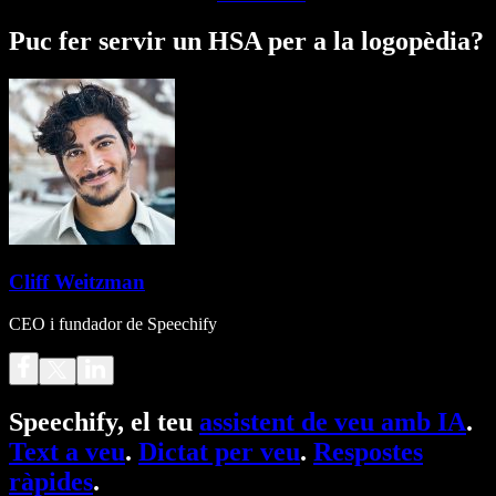
Puc fer servir un HSA per a la logopèdia?
Cliff Weitzman
CEO i fundador de Speechify
Speechify, el teu
assistent de veu amb IA
.
Text a veu
.
Dictat per veu
.
Respostes
ràpides
.