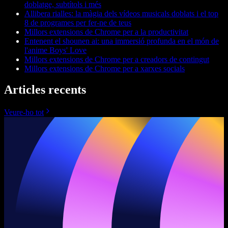
doblatge, subtítols i més
Allibera rialles: la màgia dels vídeos musicals doblats i el top
8 de programes per fer-ne de teus
Millors extensions de Chrome per a la productivitat
Entenent el shounen ai: una immersió profunda en el món de
l'anime Boys' Love
Millors extensions de Chrome per a creadors de contingut
Millors extensions de Chrome per a xarxes socials
Articles recents
Veure-ho tot