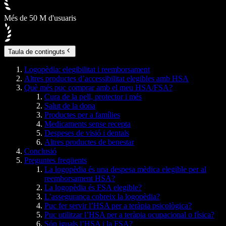
Més de 50 M d'usuaris
Taula de continguts
Logopèdia: elegibilitat i reemborsament
Altres productes d’accessibilitat elegibles amb HSA
Què més puc comprar amb el meu HSA/FSA?
Cura de la pell, protector i més
Salut de la dona
Productes per a famílies
Medicaments sense recepta
Despeses de visió i dentals
Altres productes de benestar
Conclusió
Preguntes freqüents
La logopèdia és una despesa mèdica elegible per al
reemborsament HSA?
La logopèdia és FSA elegible?
L’assegurança cobreix la logopèdia?
Puc fer servir l’HSA per a teràpia psicològica?
Puc utilitzar l’HSA per a teràpia ocupacional o física?
Són iguals l’HSA i la FSA?