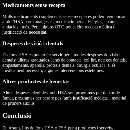
Medicaments sense recepta
Molts medicaments i suplements sense recepta es poden reemborsar
amb l’HSA, com analgèsics, medicació per a al·lèrgies, laxants,
antiàcids i més. Per a alguns OTC pot caldre recepta mèdica o
justificació de necessitat.
Despeses de visió i dentals
Els fons HSA es poden fer servir per a moltes despeses de visió i
dentals: ulleres graduades, lents de contacte, col·liri, neteges dentals,
empastaments, aparells, pròtesis dentals, cirurgia ocular i, si és
mèdicament necessari, algunes intervencions estètiques.
Altres productes de benestar
Altres despeses elegibles amb HSA són programes per deixar de
fumar, programes per perdre pes (amb justificació mèdica) i material
de primers auxilis.
Conclusió
En resum, l’ús de fons HSA o FSA per a productes i serveis,