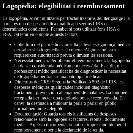
Logopèdia: elegibilitat i reemborsament
La logopèdia, sovint utilitzada per tractar trastorns del llenguatge i la
parla, és una despesa mèdica qualificada segons l’IRS en
determinades condicions. Per saber si pots utilitzar fons HSA o
FSA, cal tenir en compte aquests factors:
Cobertura del pla mèdic:
Consulta la teva assegurança mèdica
per saber si la logopèdia està coberta. Algunes pòlisses
requereixen autorització prèvia o limiten les sessions.
Necessitat mèdica:
Per obtenir el reemborsament, la logopèdia
ha de ser considerada mèdicament necessària. És a dir, un
professional mèdic qualificat ha de diagnosticar la necessitat
de logopèdia per tractar una patologia mèdica.
Directrius de l’IRS:
Segons la Publicació 502 de l’IRS, les
despeses mèdiques qualificades inclouen diagnòstic,
tractament, prevenció o alleujament de malalties. La logopèdia
receptada per tractar una patologia pot ser reemborsada. En
canvi, la destinada a millorar la parla o parlar en públic
normalment no és elegible.
Documentació:
Guarda tots els justificants de despeses
relacionades amb la logopèdia: factures, rebuts i documents
mèdics. Aquesta documentació pot ser imprescindible per al
reemborsament o per a la declaració de la renda.