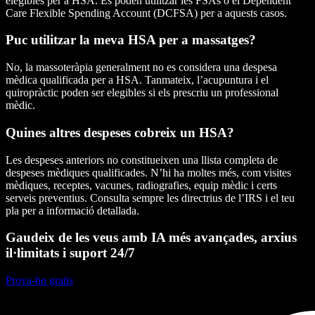
elegibles per a HSA. Es poden utilitzar les FSAs o el Dependent
Care Flexible Spending Account (DCFSA) per a aquests casos.
Puc utilitzar la meva HSA per a massatges?
No, la massoteràpia generalment no es considera una despesa
mèdica qualificada per a HSA. Tanmateix, l’acupuntura i el
quiropràctic poden ser elegibles si els prescriu un professional
mèdic.
Quines altres despeses cobreix un HSA?
Les despeses anteriors no constitueixen una llista completa de
despeses mèdiques qualificades. N’hi ha moltes més, com visites
mèdiques, receptes, vacunes, radiografies, equip mèdic i certs
serveis preventius. Consulta sempre les directrius de l’IRS i el teu
pla per a informació detallada.
Gaudeix de les veus amb IA més avançades, arxius
il·limitats i suport 24/7
Prova-ho gratis