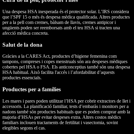
Una despesa HSA inesperada és el protector solar. L’IRS considera
que l’SPF 15 o més és despesa mèdica qualificada. Altres productes
per a la pell com cremes, bàlsam de llavis, cremes antipicor i
ungüents poden ser reemborsats amb el teu HSA si tracten una
afecció mèdica concreta.
Salut de la dona
Gràcies a la CARES Act, productes d’higiene femenina com
tampons, compreses i copes menstruals són ara despeses mèdiques
cobertes pel HSA o FSA. Els anticonceptius també són una despesa
HSA habitual. Això facilita l'accés i l’afordabilitat d’aquests
productes essencials.
Productes per a famílies
Les mares i pares poden utilitzar l’HSA per cobrir extractors de llet i
accessoris. La planificació familiar, tests d’embaràs i monitors per a
nadons també són productes habituals que es poden comprar amb la
majoria d’HSAs per evitar despeses extra. Altres costos mèdics
familiars inclouen tractaments de fertilitat i vasectomia, sovint
elegibles segons el cas.