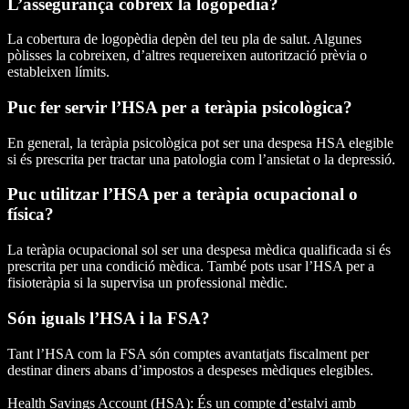
L’assegurança cobreix la logopèdia?
La cobertura de logopèdia depèn del teu pla de salut. Algunes
pòlisses la cobreixen, d’altres requereixen autorització prèvia o
estableixen límits.
Puc fer servir l’HSA per a teràpia psicològica?
En general, la teràpia psicològica pot ser una despesa HSA elegible
si és prescrita per tractar una patologia com l’ansietat o la depressió.
Puc utilitzar l’HSA per a teràpia ocupacional o
física?
La teràpia ocupacional sol ser una despesa mèdica qualificada si és
prescrita per una condició mèdica. També pots usar l’HSA per a
fisioteràpia si la supervisa un professional mèdic.
Són iguals l’HSA i la FSA?
Tant l’HSA com la FSA són comptes avantatjats fiscalment per
destinar diners abans d’impostos a despeses mèdiques elegibles.
Health Savings Account (HSA): És un compte d’estalvi amb