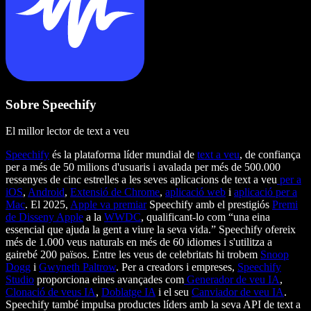
Sobre Speechify
El millor lector de text a veu
Speechify
és la plataforma líder mundial de
text a veu
, de confiança
per a més de 50 milions d'usuaris i avalada per més de 500.000
ressenyes de cinc estrelles a les seves aplicacions de text a veu
per a
iOS
,
Android
,
Extensió de Chrome
,
aplicació web
i
aplicació per a
Mac
. El 2025,
Apple va premiar
Speechify amb el prestigiós
Premi
de Disseny Apple
a la
WWDC
, qualificant-lo com “una eina
essencial que ajuda la gent a viure la seva vida.” Speechify ofereix
més de 1.000 veus naturals en més de 60 idiomes i s'utilitza a
gairebé 200 països. Entre les veus de celebritats hi trobem
Snoop
Dogg
i
Gwyneth Paltrow
. Per a creadors i empreses,
Speechify
Studio
proporciona eines avançades com
Generador de veu IA
,
Clonació de veus IA
,
Doblatge IA
i el seu
Canviador de veu IA
.
Speechify també impulsa productes líders amb la seva API de text a