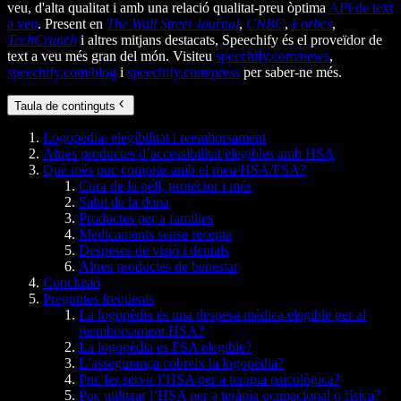
veu, d'alta qualitat i amb una relació qualitat-preu òptima
API de text
a veu
. Present en
The Wall Street Journal
,
CNBC
,
Forbes
,
TechCrunch
i altres mitjans destacats, Speechify és el proveïdor de
text a veu més gran del món. Visiteu
speechify.com/news
,
speechify.com/blog
i
speechify.com/press
per saber-ne més.
Taula de continguts
Logopèdia: elegibilitat i reemborsament
Altres productes d’accessibilitat elegibles amb HSA
Què més puc comprar amb el meu HSA/FSA?
Cura de la pell, protector i més
Salut de la dona
Productes per a famílies
Medicaments sense recepta
Despeses de visió i dentals
Altres productes de benestar
Conclusió
Preguntes freqüents
La logopèdia és una despesa mèdica elegible per al
reemborsament HSA?
La logopèdia és FSA elegible?
L’assegurança cobreix la logopèdia?
Puc fer servir l’HSA per a teràpia psicològica?
Puc utilitzar l’HSA per a teràpia ocupacional o física?