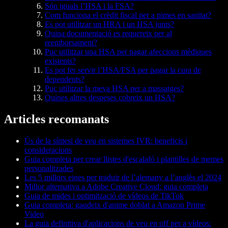
Són iguals l’HSA i la FSA?
Com funciona el crèdit fiscal per a pimes en sanitat?
Es pot utilitzar un HRA i un HSA junts?
Quina documentació es requereix per al
reemborsament?
Puc utilitzar una HSA per pagar afeccions mèdiques
existents?
Es pot fer servir l’HSA/FSA per pagar la cura de
dependents?
Puc utilitzar la meva HSA per a massatges?
Quines altres despeses cobreix un HSA?
Articles recomanats
Ús de la síntesi de veu en sistemes IVR: beneficis i
consideracions
Guia completa per crear llistes d'escalafó i plantilles de memes
personalitzades
Les 5 millors eines per traduir de l’alemany a l’anglès el 2024
Millor alternativa a Adobe Creative Cloud: guia completa
Guia de mides i optimització de vídeos de TikTok
Guia completa: gaudeix d'anime doblat a Amazon Prime
Video
La guia definitiva d'aplicacions de veu en off per a vídeos: