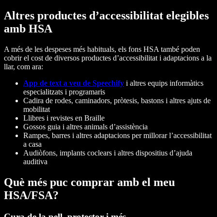
Altres productes d’accessibilitat elegibles
amb HSA
A més de les despeses més habituals, els fons HSA també poden
cobrir el cost de diversos productes d’accessibilitat i adaptacions a la
llar, com ara:
App de text a veu de Speechify
i altres equips informàtics
especialitzats i programaris
Cadira de rodes, caminadors, pròtesis, bastons i altres ajuts de
mobilitat
Llibres i revistes en Braille
Gossos guia i altres animals d’assistència
Rampes, barres i altres adaptacions per millorar l’accessibilitat
a casa
Audiòfons, implants coclears i altres dispositius d’ajuda
auditiva
Què més puc comprar amb el meu
HSA/FSA?
Cura de la pell, protector i més