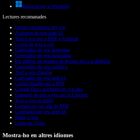
Baixa-la per a Windows
Lectures recomanades
Dictat i escriptura per veu
Assistent de veu amb IA
Text a veu per a PDF a Android
Lector de text a veu
Generador de veu femenina
Generador de veu masculina
Els millors programes de lectura per a la dislèxia
Generador de veu robòtica
Text a veu d'anime
Canviador de veu amb IA
Lector d'àudio per a PDF
Google Docs pot llegir en veu alta
Extensió de text a veu per al Chrome
Text a veu en hindi
Lectura en veu alta de PDF
Generador de veu amb IA
Texto a Voz
Leitor de Texto
Mostra-ho en altres idiomes