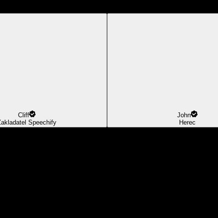
Cliff
John
Zakladatel Speechify
Herec