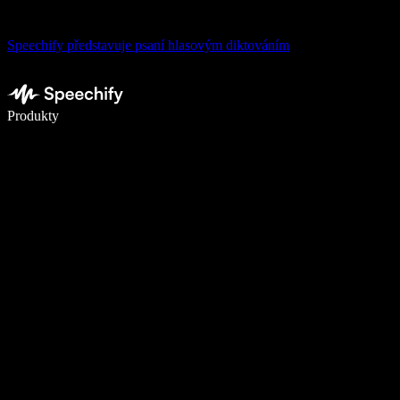
Speechify představuje psaní hlasovým diktováním
Pište 5× rychleji pomocí hlasového diktování
Produkty
Zjistit více