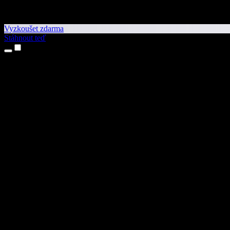
Vyzkoušet zdarma
Stáhnout teď
Produkty
Převod textu na řeč
Aplikace pro iPhone a iPad
Aplikace pro Android
Rozšíření pro Chrome
Rozšíření pro Edge
Webová aplikace
Aplikace pro Mac
Aplikace pro Windows