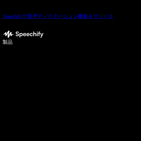
Speechifyが音声ディクテーション機能をリリース
音声入力で5倍速く書ける
製品
詳しく見る