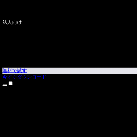
法人向け
無料で試す
今すぐダウンロード
製品
テキスト読み上げ
iPhone・iPadアプリ