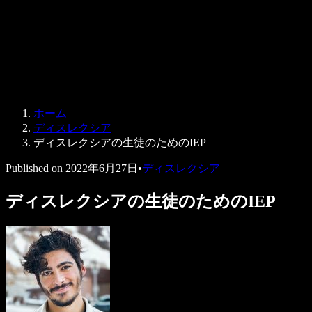
法人向け
Speechify 法人・教育機関向け
Speechify 就労支援向け
Speechify DSA向け
SIMBA 音声エージェント
ホーム
Speechify 開発者向け
ディスレクシア
ディスレクシアの生徒のためのIEP
Published on
2022年6月27日
•
ディスレクシア
ディスレクシアの生徒のためのIEP