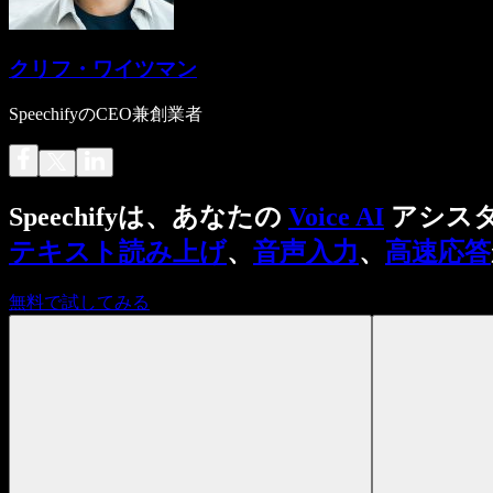
クリフ・ワイツマン
SpeechifyのCEO兼創業者
Speechifyは、あなたの
Voice AI
アシス
テキスト読み上げ
、
音声入力
、
高速応答
無料で試してみる