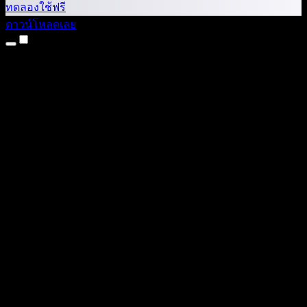
ทดลองใช้ฟรี
ดาวน์โหลดเลย
ผลิตภัณฑ์
แปลงข้อความเป็นเสียง
แอป iPhone และ iPad
แอป Android
ส่วนขยาย Chrome
ส่วนขยาย Edge
เว็บแอป
แอป Mac
แอป Windows