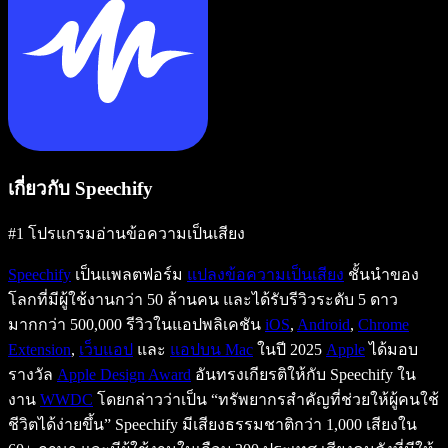
เกี่ยวกับ Speechify
#1 โปรแกรมอ่านข้อความเป็นเสียง
Speechify
เป็นแพลตฟอร์ม
แปลงข้อความเป็นเสียง
ชั้นนำของ
โลกที่มีผู้ใช้งานกว่า 50 ล้านคน และได้รับรีวิวระดับ 5 ดาว
มากกว่า 500,000 รีวิวในแอปพลิเคชัน
iOS
,
Android
,
Chrome
Extension
,
เว็บแอป
และ
แอปบน Mac
ในปี 2025
Apple
ได้มอบ
รางวัล
Apple Design Award
อันทรงเกียรติให้กับ Speechify ใน
งาน
WWDC
โดยกล่าวว่าเป็น “ทรัพยากรสำคัญที่ช่วยให้ผู้คนใช้
ชีวิตได้ง่ายขึ้น” Speechify มีเสียงธรรมชาติกว่า 1,000 เสียงใน