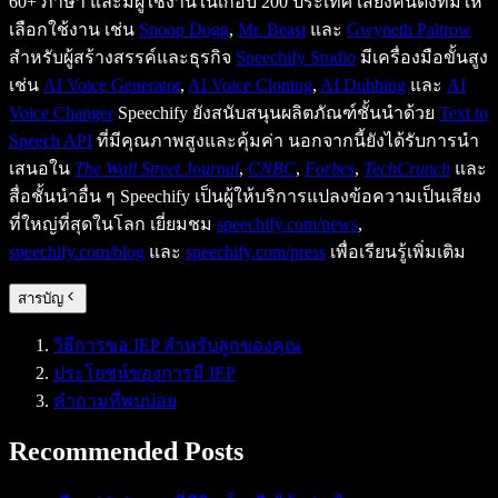
60+ ภาษา และมีผู้ใช้งานในเกือบ 200 ประเทศ เสียงคนดังที่มีให้
เลือกใช้งาน เช่น
Snoop Dogg
,
Mr. Beast
และ
Gwyneth Paltrow
สำหรับผู้สร้างสรรค์และธุรกิจ
Speechify Studio
มีเครื่องมือขั้นสูง
เช่น
AI Voice Generator
,
AI Voice Cloning
,
AI Dubbing
และ
AI
Voice Changer
Speechify ยังสนับสนุนผลิตภัณฑ์ชั้นนำด้วย
Text to
Speech API
ที่มีคุณภาพสูงและคุ้มค่า นอกจากนี้ยังได้รับการนำ
เสนอใน
The Wall Street Journal
,
CNBC
,
Forbes
,
TechCrunch
และ
สื่อชั้นนำอื่น ๆ Speechify เป็นผู้ให้บริการแปลงข้อความเป็นเสียง
ที่ใหญ่ที่สุดในโลก เยี่ยมชม
speechify.com/news
,
speechify.com/blog
และ
speechify.com/press
เพื่อเรียนรู้เพิ่มเติม
สารบัญ
วิธีการขอ IEP สำหรับลูกของคุณ
ประโยชน์ของการมี IEP
คำถามที่พบบ่อย
Recommended Posts