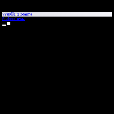
Vyskúšajte zdarma
Stiahnuť teraz
Produkty
Prevod textu na reč
Aplikácie pre iPhone a iPad
Aplikácia pre Android
Rozšírenie pre Chrome
Rozšírenie pre Edge
Webová aplikácia
Aplikácia pre Mac
Aplikácia pre Windows