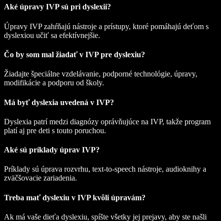
Aké úpravy IVP sú pri dyslexii?
Úpravy IVP zahŕňajú nástroje a prístupy, ktoré pomáhajú deťom s
dyslexiou učiť sa efektívnejšie.
Čo by som mal žiadať v IVP pre dyslexiu?
Žiadajte špeciálne vzdelávanie, podporné technológie, úpravy,
modifikácie a podporu od školy.
Má byť dyslexia uvedená v IVP?
Dyslexia patrí medzi diagnózy oprávňujúce na IVP, takže program
platí aj pre deti s touto poruchou.
Aké sú príklady úprav IVP?
Príklady sú úprava rozvrhu, text-to-speech nástroje, audioknihy a
zväčšovacie zariadenia.
Treba mať dyslexiu v IVP kvôli úpravám?
Ak má vaše dieťa dyslexiu, spíšte všetky jej prejavy, aby ste našli