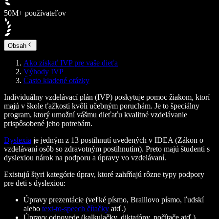
50M+ používateľov
Obsah
Ako získať IVP pre vaše dieťa
Výhody IVP
Často kladené otázky
Individuálny vzdelávací plán (IVP) poskytuje pomoc žiakom, ktorí
majú v škole ťažkosti kvôli učebným poruchám. Je to špeciálny
program, ktorý umožní vášmu dieťaťu kvalitné vzdelávanie
prispôsobené jeho potrebám.
Dyslexia
je jedným z 13 postihnutí uvedených v IDEA (Zákon o
vzdelávaní osôb so zdravotným postihnutím). Preto majú študenti s
dyslexiou nárok na podporu a úpravy vo vzdelávaní.
Existujú štyri kategórie úprav, ktoré zahŕňajú rôzne typy podpory
pre deti s dyslexiou:
Úpravy prezentácie (veľké písmo, Braillovo písmo, ľudskí
alebo
text-to-speech čítačky
atď.)
Úpravy odpovede (kalkulačky, diktafóny, počítače atď.)