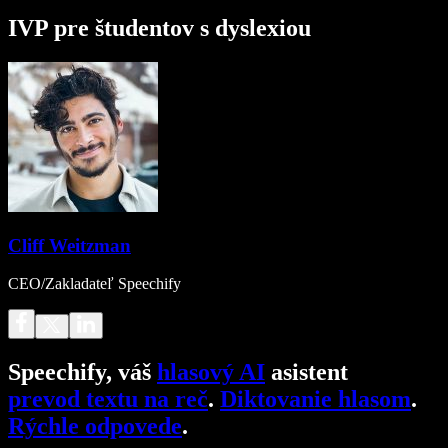
IVP pre študentov s dyslexiou
Cliff Weitzman
CEO/Zakladateľ Speechify
Speechify, váš
hlasový AI
asistent
prevod textu na reč
.
Diktovanie hlasom
.
Rýchle odpovede
.