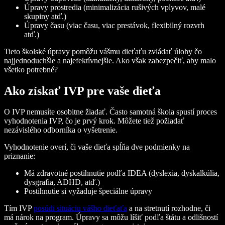
Úpravy prostredia (minimalizácia rušivých vplyvov, malé
skupiny atď.)
Úpravy času (viac času, viac prestávok, flexibilný rozvrh
atď.)
Tieto školské úpravy pomôžu vášmu dieťaťu zvládať úlohy čo
najjednoduchšie a najefektívnejšie. Ako však zabezpečiť, aby malo
všetko potrebné?
Ako získať IVP pre vaše dieťa
O IVP nemusíte osobitne žiadať. Často samotná škola spustí proces
vyhodnotenia IVP, čo je prvý krok. Môžete tiež požiadať
nezávislého odborníka o vyšetrenie.
Vyhodnotenie overí, či vaše dieťa spĺňa dve podmienky na
priznanie:
Má zdravotné postihnutie podľa IDEA (dyslexia, dyskalkúlia,
dysgrafia, ADHD, atď.)
Postihnutie si vyžaduje špeciálne úpravy
Tím IVP
posúdi situáciu vášho dieťaťa
a na stretnutí rozhodne, či
má nárok na program. Úpravy sa môžu líšiť podľa štátu a odlišností