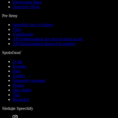
Klonovanie hlasu
Speechify Work
Pre firmy
Speechify pre vývojárov
Tímy
Vzdelávanie
API dokumentácia pre prevod textu na reč
API dokumentácia hlasových agentov
Spoločnosť
O nás
Kontakt
Blog
Kariéra
Partnerský program
Pomoc
Stav služby
Tlač
Brand Kit
Sledujte Speechify