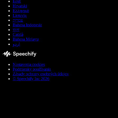
Eesti
Hrvatski
Ελληνικά
Lietuvių
עברית
Bahasa Indonesia
বাংলা
Català
Bahasa Melayu
اردو
Nastavenia cookies
Podmienky používania
Zásady ochrany osobných údajov
© Speechify Inc 2026