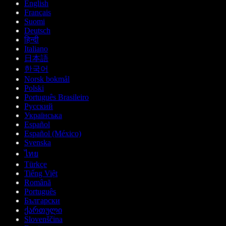
English
Français
Suomi
Deutsch
हिन्दी
Italiano
日本語
한국어
Norsk bokmål
Polski
Português Brasileiro
Русский
Українська
Español
Español (México)
Svenska
ไทย
Türkçe
Tiếng Việt
Română
Português
Български
ქართული
Slovenščina