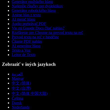
Generátor mužského hlasu
Najlepšie čítačky pre dyslektikov
Generátor robotického hlasu
Anime hlas z textu
AI menič hlasu
Audio prehrávač PDF
Vie mi Google Docs čítať nahlas?
Rozšírenie pre Chrome na prevod textu na reč
Prevod textu na reč v hindčine
Čítanie PDF nahlas
AI generátor hlasu
Texto a Voz
Leitor de Texto
Zobraziť v iných jazykoch
العربية
Magyar
中文 (简体)
中文 (台灣)
中文 (简体 中国大陆)
Čeština
Dansk
Nederlands