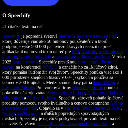
O Speechify
#1 čítačka textu na reč
Speechify
je popredná svetová
platforma na prevod textu na reč
,
ktorej dôveruje viac ako 50 miliónov používateľov a ktorú
podporuje vyše 500 000 päťhviezdičkových recenzií naprieč
aplikáciami na prevod textu na reč pre
iOS
,
Android
,
rozšírenie pre
Chrome
,
webovú aplikáciu
a
desktopovú aplikáciu pre Mac
. V roku
2025
Apple ocenilo
Speechify prestížnou
cenou Apple Design
Award
na konferencii
WWDC
a označilo ho za „kľúčový zdroj,
ktorý pomáha ľuďom žiť svoj život“. Speechify ponúka viac ako 1
000 prirodzene znejúcich hlasov v 60+ jazykoch a používa sa
takmer v 200 krajinách. Medzi známe hlasy patria
Snoop Dogg
a
Gwyneth Paltrow
. Pre tvorcov a firmy
Speechify Studio
ponúka
pokročilé nástroje vrátane
generátora AI hlasu
,
AI klonovania hlasu
,
AI dabingu
a
AI meniča hlasu
. Speechify zároveň poháňa špičkové
produkty pomocou svojho kvalitného a cenovo dostupného
API na
prevod textu na reč
. Objavilo sa v
The Wall Street Journal
,
CNBC
,
Forbes
,
TechCrunch
a ďalších popredných spravodajských
médiách. Speechify je najväčší poskytovateľ prevodu textu na reč
na svete. Navštívte
speechify.com/news
,
speechify.com/blog
a