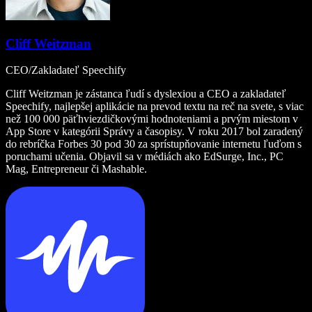
Cliff Weitzman
CEO/Zakladateľ Speechify
Cliff Weitzman je zástanca ľudí s dyslexiou a CEO a zakladateľ
Speechify, najlepšej aplikácie na prevod textu na reč na svete, s viac
než 100 000 päťhviezdičkovými hodnoteniami a prvým miestom v
App Store v kategórii Správy a časopisy. V roku 2017 bol zaradený
do rebríčka Forbes 30 pod 30 za sprístupňovanie internetu ľuďom s
poruchami učenia. Objavil sa v médiách ako EdSurge, Inc., PC
Mag, Entrepreneur či Mashable.