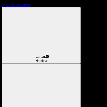
Vyskúšať zadarmo
Gwyneth
Herečka