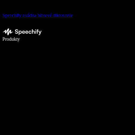
Speechify uvádza hlasové diktovanie
Píšte 5× rýchlejšie pomocou hlasového diktovania
Produkty
Zistiť viac