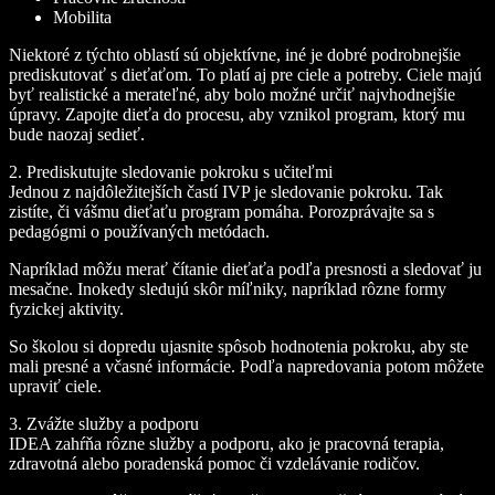
Mobilita
Niektoré z týchto oblastí sú objektívne, iné je dobré podrobnejšie
prediskutovať s dieťaťom. To platí aj pre ciele a potreby. Ciele majú
byť realistické a merateľné, aby bolo možné určiť najvhodnejšie
úpravy. Zapojte dieťa do procesu, aby vznikol program, ktorý mu
bude naozaj sedieť.
2. Prediskutujte sledovanie pokroku s učiteľmi
Jednou z najdôležitejších častí IVP je sledovanie pokroku. Tak
zistíte, či vášmu dieťaťu program pomáha. Porozprávajte sa s
pedagógmi o používaných metódach.
Napríklad môžu merať čítanie dieťaťa podľa presnosti a sledovať ju
mesačne. Inokedy sledujú skôr míľniky, napríklad rôzne formy
fyzickej aktivity.
So školou si dopredu ujasnite spôsob hodnotenia pokroku, aby ste
mali presné a včasné informácie. Podľa napredovania potom môžete
upraviť ciele.
3. Zvážte služby a podporu
IDEA zahŕňa rôzne služby a podporu, ako je pracovná terapia,
zdravotná alebo poradenská pomoc či vzdelávanie rodičov.