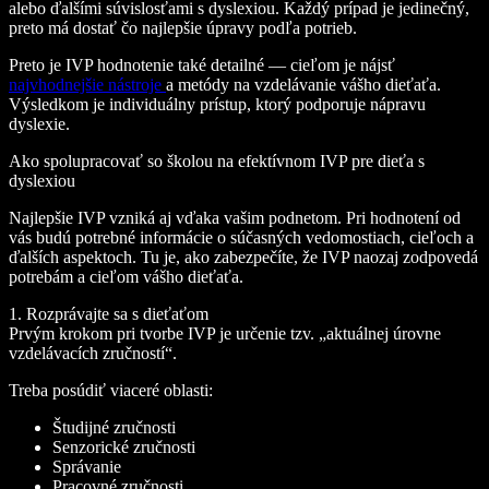
alebo ďalšími súvislosťami s dyslexiou. Každý prípad je jedinečný,
preto má dostať čo najlepšie úpravy podľa potrieb.
Preto je IVP hodnotenie také detailné — cieľom je nájsť
najvhodnejšie nástroje
a metódy na vzdelávanie vášho dieťaťa.
Výsledkom je individuálny prístup, ktorý podporuje nápravu
dyslexie.
Ako spolupracovať so školou na efektívnom IVP pre dieťa s
dyslexiou
Najlepšie IVP vzniká aj vďaka vašim podnetom. Pri hodnotení od
vás budú potrebné informácie o súčasných vedomostiach, cieľoch a
ďalších aspektoch. Tu je, ako zabezpečíte, že IVP naozaj zodpovedá
potrebám a cieľom vášho dieťaťa.
1. Rozprávajte sa s dieťaťom
Prvým krokom pri tvorbe IVP je určenie tzv. „aktuálnej úrovne
vzdelávacích zručností“.
Treba posúdiť viaceré oblasti:
Študijné zručnosti
Senzorické zručnosti
Správanie
Pracovné zručnosti