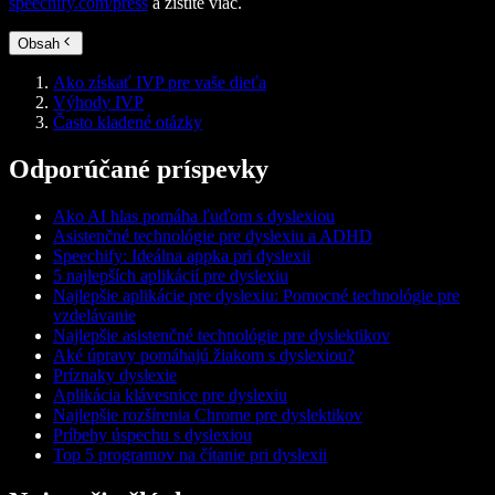
speechify.com/press
a zistite viac.
Obsah
Ako získať IVP pre vaše dieťa
Výhody IVP
Často kladené otázky
Odporúčané príspevky
Ako AI hlas pomáha ľuďom s dyslexiou
Asistenčné technológie pre dyslexiu a ADHD
Speechify: Ideálna appka pri dyslexii
5 najlepších aplikácií pre dyslexiu
Najlepšie aplikácie pre dyslexiu: Pomocné technológie pre
vzdelávanie
Najlepšie asistenčné technológie pre dyslektikov
Aké úpravy pomáhajú žiakom s dyslexiou?
Príznaky dyslexie
Aplikácia klávesnice pre dyslexiu
Najlepšie rozšírenia Chrome pre dyslektikov
Príbehy úspechu s dyslexiou
Top 5 programov na čítanie pri dyslexii