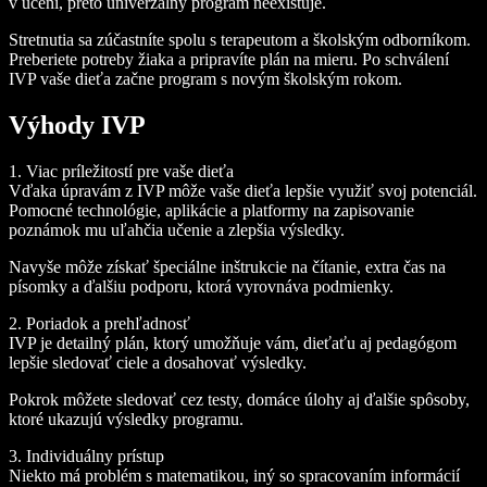
v učení, preto univerzálny program neexistuje.
Stretnutia sa zúčastníte spolu s terapeutom a školským odborníkom.
Preberiete potreby žiaka a pripravíte plán na mieru. Po schválení
IVP vaše dieťa začne program s novým školským rokom.
Výhody IVP
1. Viac príležitostí pre vaše dieťa
Vďaka úpravám z IVP môže vaše dieťa lepšie využiť svoj potenciál.
Pomocné technológie, aplikácie a platformy na zapisovanie
poznámok mu uľahčia učenie a zlepšia výsledky.
Navyše môže získať špeciálne inštrukcie na čítanie, extra čas na
písomky a ďalšiu podporu, ktorá vyrovnáva podmienky.
2. Poriadok a prehľadnosť
IVP je detailný plán, ktorý umožňuje vám, dieťaťu aj pedagógom
lepšie sledovať ciele a dosahovať výsledky.
Pokrok môžete sledovať cez testy, domáce úlohy aj ďalšie spôsoby,
ktoré ukazujú výsledky programu.
3. Individuálny prístup
Niekto má problém s matematikou, iný so spracovaním informácií