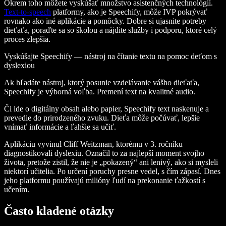
Okrem toho môžete vyskúšať množstvo asistenčných technológií.
Text-to-speech
platformy, ako je Speechify, môže IVP pokrývať
rovnako ako iné aplikácie a pomôcky. Dobre si ujasnite potreby
dieťaťa, poraďte sa so školou a nájdite služby i podporu, ktoré celý
proces zlepšia.
Vyskúšajte Speechify — nástroj na čítanie textu na pomoc deťom s
dyslexiou
Ak hľadáte nástroj, ktorý posunie vzdelávanie vášho dieťaťa,
Speechify je výborná voľba. Premení text na kvalitné audio.
Či ide o digitálny obsah alebo papier, Speechify text naskenuje a
prevedie do prirodzeného zvuku. Dieťa môže počúvať, lepšie
vnímať informácie a ľahšie sa učiť.
Aplikáciu vyvinul Cliff Weitzman, ktorému v 3. ročníku
diagnostikovali dyslexiu. Označil to za najlepší moment svojho
života, pretože zistil, že nie je „pokazený“ ani lenivý, ako si mysleli
niektorí učitelia. Po určení poruchy presne vedel, s čím zápasí. Dnes
jeho platformu používajú milióny ľudí na prekonanie ťažkostí s
učením.
Často kladené otázky