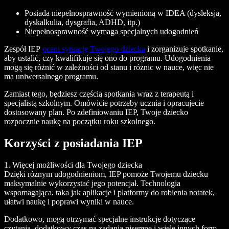
Posiada niepełnosprawność wymienioną w IDEA (dysleksja,
dyskalkulia, dysgrafia, ADHD, itp.)
Niepełnosprawność wymaga specjalnych udogodnień
Zespół IEP
oceni sytuację Twojego dziecka
i zorganizuje spotkanie,
aby ustalić, czy kwalifikuje się ono do programu. Udogodnienia
mogą się różnić w zależności od stanu i różnic w nauce, więc nie
ma uniwersalnego programu.
Zamiast tego, będziesz częścią spotkania wraz z terapeutą i
specjalistą szkolnym. Omówicie potrzeby ucznia i opracujecie
dostosowany plan. Po zdefiniowaniu IEP, Twoje dziecko
rozpocznie naukę na początku roku szkolnego.
Korzyści z posiadania IEP
1. Więcej możliwości dla Twojego dziecka
Dzięki różnym udogodnieniom, IEP pomoże Twojemu dziecku
maksymalnie wykorzystać jego potencjał. Technologia
wspomagająca, taka jak aplikacje i platformy do robienia notatek,
ułatwi naukę i poprawi wyniki w nauce.
Dodatkowo, mogą otrzymać specjalne instrukcje dotyczące
czytania, dodatkowy czas na zadania pisemne i wiele innych form