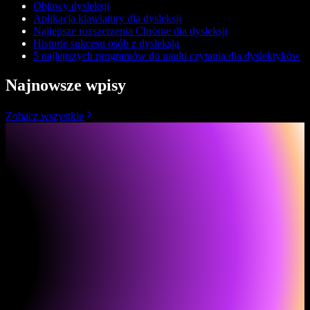
Objawy dysleksji
Aplikacja klawiatury dla dysleksji
Najlepsze rozszerzenia Chrome dla dysleksji
Historie sukcesu osób z dysleksją
5 najlepszych programów do nauki czytania dla dyslektyków
Najnowsze wpisy
Zobacz wszystkie