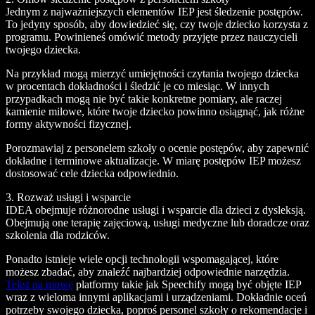
Jednym z najważniejszych elementów IEP jest śledzenie postępów.
To jedyny sposób, aby dowiedzieć się, czy twoje dziecko korzysta z
programu. Powinieneś omówić metody przyjęte przez nauczycieli
twojego dziecka.
Na przykład mogą mierzyć umiejętności czytania twojego dziecka
w procentach dokładności i śledzić je co miesiąc. W innych
przypadkach mogą nie być takie konkretne pomiary, ale raczej
kamienie milowe, które twoje dziecko powinno osiągnąć, jak różne
formy aktywności fizycznej.
Porozmawiaj z personelem szkoły o ocenie postępów, aby zapewnić
dokładne i terminowe aktualizacje. W miarę postępów IEP możesz
dostosować cele dziecka odpowiednio.
3. Rozważ usługi i wsparcie
IDEA obejmuje różnorodne usługi i wsparcie dla dzieci z dysleksją.
Obejmują one terapię zajęciową, usługi medyczne lub doradcze oraz
szkolenia dla rodziców.
Ponadto istnieje wiele opcji technologii wspomagającej, które
możesz zbadać, aby znaleźć najbardziej odpowiednie narzędzia.
Tekst na mowę
platformy takie jak Speechify mogą być objęte IEP
wraz z wieloma innymi aplikacjami i urządzeniami. Dokładnie oceń
potrzeby swojego dziecka, poproś personel szkoły o rekomendacje i