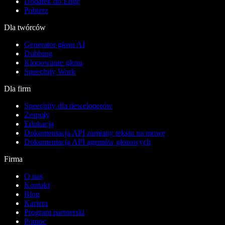
Dodatek do Edge
Pobierz
Dla twórców
Generator głosu AI
Dubbing
Klonowanie głosu
Speechify Work
Dla firm
Speechify dla deweloperów
Zespoły
Edukacja
Dokumentacja API zamiany tekstu na mowę
Dokumentacja API agentów głosowych
Firma
O nas
Kontakt
Blog
Kariera
Program partnerski
Pomoc