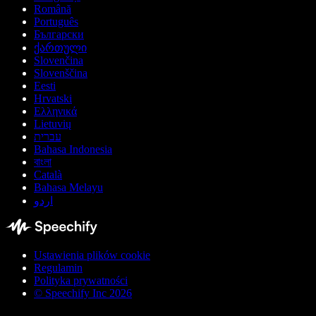
Română
Português
Български
ქართული
Slovenčina
Slovenščina
Eesti
Hrvatski
Ελληνικά
Lietuvių
עברית
Bahasa Indonesia
বাংলা
Català
Bahasa Melayu
اردو
Ustawienia plików cookie
Regulamin
Polityka prywatności
© Speechify Inc 2026