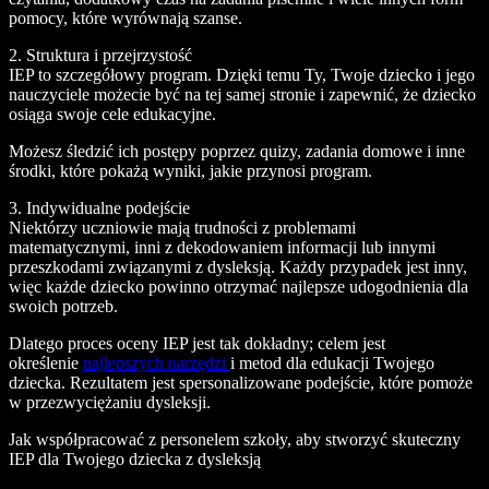
pomocy, które wyrównają szanse.
2. Struktura i przejrzystość
IEP to szczegółowy program. Dzięki temu Ty, Twoje dziecko i jego
nauczyciele możecie być na tej samej stronie i zapewnić, że dziecko
osiąga swoje cele edukacyjne.
Możesz śledzić ich postępy poprzez quizy, zadania domowe i inne
środki, które pokażą wyniki, jakie przynosi program.
3. Indywidualne podejście
Niektórzy uczniowie mają trudności z problemami
matematycznymi, inni z dekodowaniem informacji lub innymi
przeszkodami związanymi z dysleksją. Każdy przypadek jest inny,
więc każde dziecko powinno otrzymać najlepsze udogodnienia dla
swoich potrzeb.
Dlatego proces oceny IEP jest tak dokładny; celem jest
określenie
najlepszych narzędzi
i metod dla edukacji Twojego
dziecka. Rezultatem jest spersonalizowane podejście, które pomoże
w przezwyciężaniu dysleksji.
Jak współpracować z personelem szkoły, aby stworzyć skuteczny
IEP dla Twojego dziecka z dysleksją