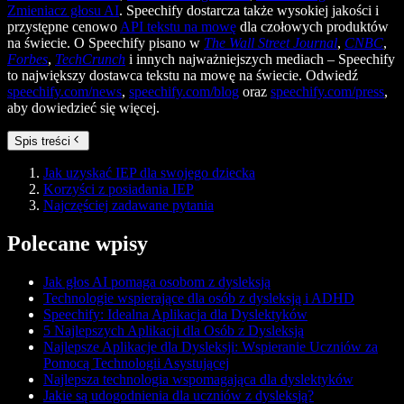
Zmieniacz głosu AI
. Speechify dostarcza także wysokiej jakości i
przystępne cenowo
API tekstu na mowę
dla czołowych produktów
na świecie. O Speechify pisano w
The Wall Street Journal
,
CNBC
,
Forbes
,
TechCrunch
i innych najważniejszych mediach – Speechify
to największy dostawca tekstu na mowę na świecie. Odwiedź
speechify.com/news
,
speechify.com/blog
oraz
speechify.com/press
,
aby dowiedzieć się więcej.
Spis treści
Jak uzyskać IEP dla swojego dziecka
Korzyści z posiadania IEP
Najczęściej zadawane pytania
Polecane wpisy
Jak głos AI pomaga osobom z dysleksją
Technologie wspierające dla osób z dysleksją i ADHD
Speechify: Idealna Aplikacja dla Dyslektyków
5 Najlepszych Aplikacji dla Osób z Dysleksją
Najlepsze Aplikacje dla Dysleksji: Wspieranie Uczniów za
Pomocą Technologii Asystującej
Najlepsza technologia wspomagająca dla dyslektyków
Jakie są udogodnienia dla uczniów z dysleksją?