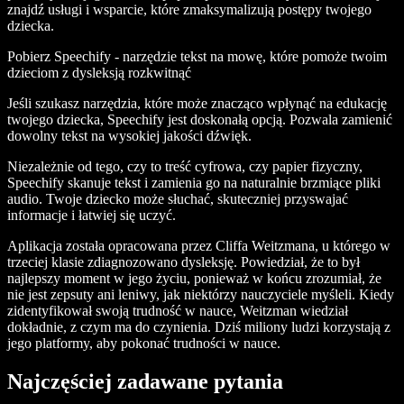
znajdź usługi i wsparcie, które zmaksymalizują postępy twojego
dziecka.
Pobierz Speechify - narzędzie tekst na mowę, które pomoże twoim
dzieciom z dysleksją rozkwitnąć
Jeśli szukasz narzędzia, które może znacząco wpłynąć na edukację
twojego dziecka, Speechify jest doskonałą opcją. Pozwala zamienić
dowolny tekst na wysokiej jakości dźwięk.
Niezależnie od tego, czy to treść cyfrowa, czy papier fizyczny,
Speechify skanuje tekst i zamienia go na naturalnie brzmiące pliki
audio. Twoje dziecko może słuchać, skuteczniej przyswajać
informacje i łatwiej się uczyć.
Aplikacja została opracowana przez Cliffa Weitzmana, u którego w
trzeciej klasie zdiagnozowano dysleksję. Powiedział, że to był
najlepszy moment w jego życiu, ponieważ w końcu zrozumiał, że
nie jest zepsuty ani leniwy, jak niektórzy nauczyciele myśleli. Kiedy
zidentyfikował swoją trudność w nauce, Weitzman wiedział
dokładnie, z czym ma do czynienia. Dziś miliony ludzi korzystają z
jego platformy, aby pokonać trudności w nauce.
Najczęściej zadawane pytania