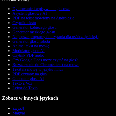
Dyktowanie i wpisywanie głosowe
Asystent głosowy AI
PDF na tekst mówiony na Androidzie
Czytnik tekstu
Generator kobiecego głosu
Generator męskiego głosu
Najlepsze programy do czytania dla osób z dysleksją
Generator głosu robota
Anime: tekst na mowę
Modulator głosu AI
Czytnik PDF audio
Czy Google Docs może czytać na głos?
Rozszerzenie do Chrome: tekst na mowę
Tekst na mowę w języku hindi
PDF czytany na głos
Generator głosu AI
Texto a Voz
Leitor de Texto
Zobacz w innych językach
العربية
Magyar