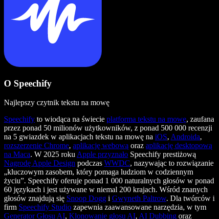
O Speechify
Najlepszy czytnik tekstu na mowę
Speechify
to wiodąca na świecie
platforma tekstu na mowę
, zaufana
przez ponad 50 milionów użytkowników, z ponad 500 000 recenzji
na 5 gwiazdek w aplikacjach tekstu na mowę na
iOS
,
Androida
,
rozszerzenie Chrome
,
aplikację webową
oraz
aplikację desktopową
na Maca
. W 2025 roku
Apple przyznało
Speechify prestiżową
Nagrodę Apple Design
podczas
WWDC
, nazywając to rozwiązanie
„kluczowym zasobem, który pomaga ludziom w codziennym
życiu”. Speechify oferuje ponad 1 000 naturalnych głosów w ponad
60 językach i jest używane w niemal 200 krajach. Wśród znanych
głosów znajdują się
Snoop Dogg
i
Gwyneth Paltrow
. Dla twórców i
firm
Speechify Studio
zapewnia zaawansowane narzędzia, w tym
Generator Głosu AI
,
Klonowanie głosu AI
,
AI Dubbing
oraz