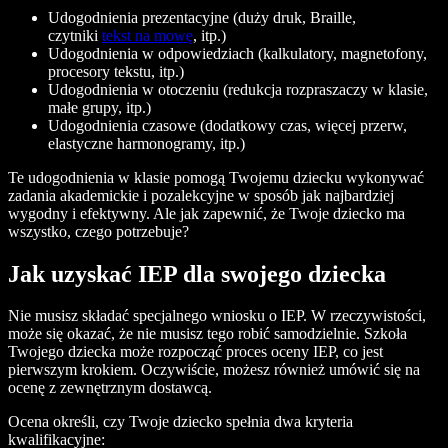
Udogodnienia prezentacyjne (duży druk, Braille,
czytniki
tekst na mowę
, itp.)
Udogodnienia w odpowiedziach (kalkulatory, magnetofony,
procesory tekstu, itp.)
Udogodnienia w otoczeniu (redukcja rozpraszaczy w klasie,
małe grupy, itp.)
Udogodnienia czasowe (dodatkowy czas, więcej przerw,
elastyczne harmonogramy, itp.)
Te udogodnienia w klasie pomogą Twojemu dziecku wykonywać
zadania akademickie i pozalekcyjne w sposób jak najbardziej
wygodny i efektywny. Ale jak zapewnić, że Twoje dziecko ma
wszystko, czego potrzebuje?
Jak uzyskać IEP dla swojego dziecka
Nie musisz składać specjalnego wniosku o IEP. W rzeczywistości,
może się okazać, że nie musisz tego robić samodzielnie. Szkoła
Twojego dziecka może rozpocząć proces oceny IEP, co jest
pierwszym krokiem. Oczywiście, możesz również umówić się na
ocenę z zewnętrznym dostawcą.
Ocena określi, czy Twoje dziecko spełnia dwa kryteria
kwalifikacyjne: