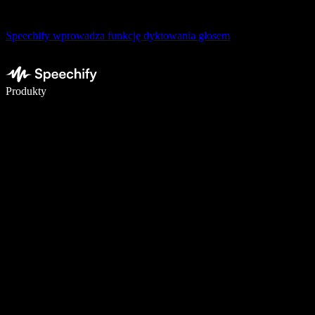
Speechify wprowadza funkcję dyktowania głosem
Pisz 5× szybciej dzięki dyktowaniu głosowemu
Produkty
Dowiedz się więcej