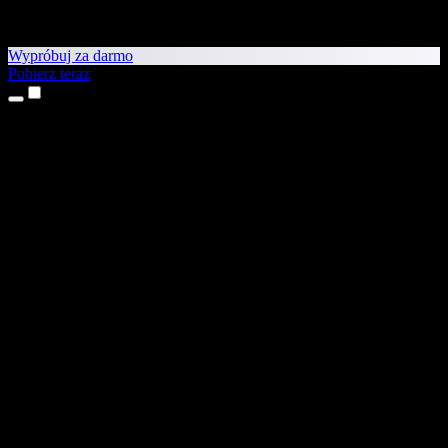
Wypróbuj za darmo
Pobierz teraz
Produkty
Tekst na mowę
Aplikacje na iPhone’a i iPada
Aplikacja na Androida
Rozszerzenie do Chrome
Rozszerzenie do Edge
Aplikacja webowa
Aplikacja na Maca
Aplikacja na Windows