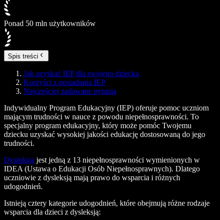
Ponad 50 mln użytkowników
Spis treści
Jak uzyskać IEP dla swojego dziecka
Korzyści z posiadania IEP
Najczęściej zadawane pytania
Indywidualny Program Edukacyjny (IEP) oferuje pomoc uczniom
mającym trudności w nauce z powodu niepełnosprawności. To
specjalny program edukacyjny, który może pomóc Twojemu
dziecku uzyskać wysokiej jakości edukację dostosowaną do jego
trudności.
Dysleksja
jest jedną z 13 niepełnosprawności wymienionych w
IDEA (Ustawa o Edukacji Osób Niepełnosprawnych). Dlatego
uczniowie z dysleksją mają prawo do wsparcia i różnych
udogodnień.
Istnieją cztery kategorie udogodnień, które obejmują różne rodzaje
wsparcia dla dzieci z dysleksją: