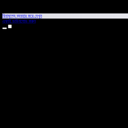
বিনামূল্যে ব্যবহার করে দেখুন
এখনই ডাউনলোড করুন
প্রোডাক্ট
টেক্সট টু স্পিচ
আইফোন ও আইপ্যাড অ্যাপ
অ্যান্ড্রয়েড অ্যাপ
ক্রোম এক্সটেনশন
এজ এক্সটেনশন
ওয়েব অ্যাপ
ম্যাক অ্যাপ
উইন্ডোজ অ্যাপ
এআই ভয়েস জেনারেটর