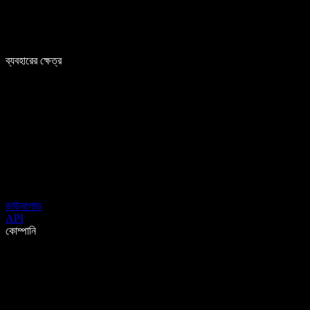
ব্যবহারের ক্ষেত্র
ডাউনলোড
API
কোম্পানি