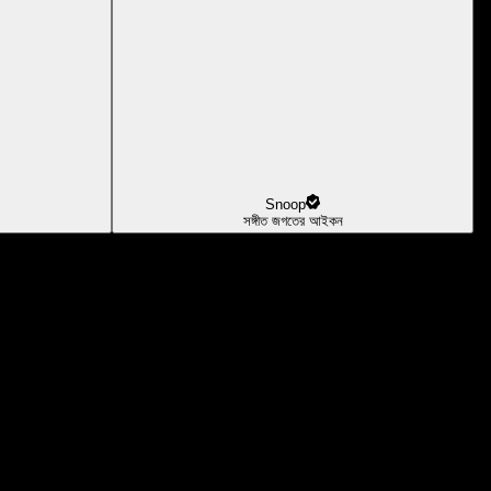
Snoop
সঙ্গীত জগতের আইকন