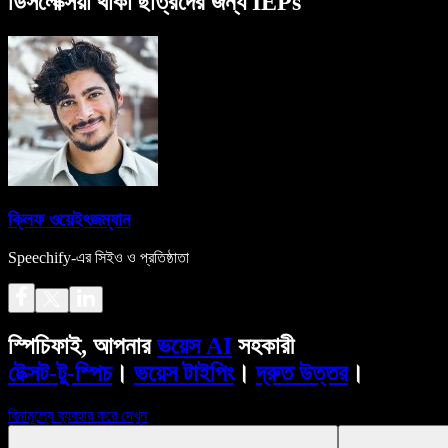
ডিসলেক্সিয়া থাকা ছাত্রদের জন্য IEPs
ক্লিফ ওয়েইৎজম্যান
Speechify-এর সিইও ও প্রতিষ্ঠাতা
স্পিচিফাই, আপনার
ভয়েস AI
সহকারী
টেক্সট-টু-স্পিচ
।
ভয়েস টাইপিং
।
দ্রুত উত্তর
।
বিনামূল্যে ব্যবহার করে দেখুন