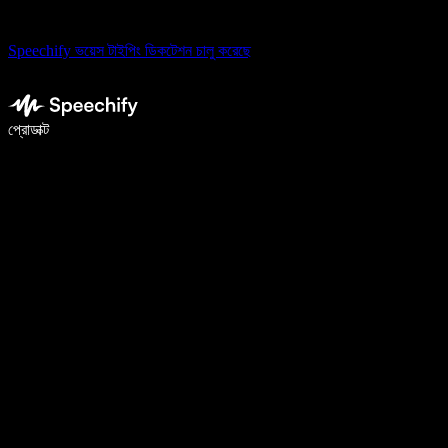
Speechify ভয়েস টাইপিং ডিকটেশন চালু করেছে
ভয়েস টাইপিং দিয়ে ৫ গুণ দ্রুত লিখুন
প্রোডাক্ট
আরও জানুন