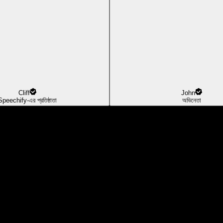
Cliff
John
Speechify-এর প্রতিষ্ঠাতা
অভিনেতা