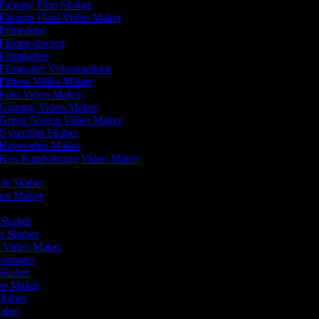
Fantasy Film Skaber
Fashion Haul Video Maker
Filmeditor
Filmproducent
Filmskaber
Filmtrailer Videomaskine
Fitness Video Maker
Foto Video Maker
Gaming Video Maker
Green Screen Video Maker
Gyserfilm Skaber
Havevideo Maker
Hus Rundvisning Video Maker
els Skaber
ideo Maker
 Skaber
eo Skaber
r Video Maker
deomager
 Skaber
deo Maker
 Skaber
Maker