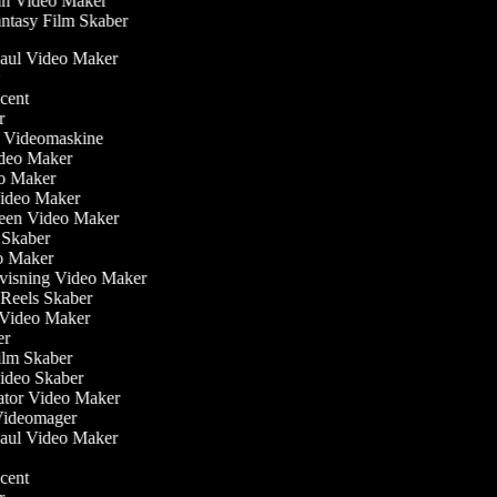
n Video Maker
ntasy Film Skaber
Haul Video Maker
r
ucent
er
ler Videomaskine
Video Maker
eo Maker
Video Maker
reen Video Maker
m Skaber
eo Maker
visning Video Maker
m Reels Skaber
w Video Maker
ker
ilm Skaber
video Skaber
ator Video Maker
 Videomager
Haul Video Maker
r
ucent