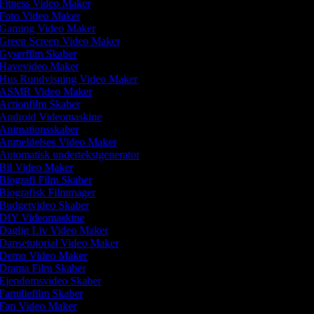
Fitness Video Maker
Foto Video Maker
Gaming Video Maker
Green Screen Video Maker
Gyserfilm Skaber
Havevideo Maker
Hus Rundvisning Video Maker
ASMR Video Maker
Actionfilm Skaber
Android Videomaskine
Animationsskaber
Anmeldelses Video Maker
Automatisk undertekstgenerator
Bil Video Maker
Biografi Film Skaber
Biografisk Filmmager
Budgetvideo Skaber
DIY Videomaskine
Daglig Liv Video Maker
Dansetutorial Video Maker
Demo Video Maker
Drama Film Skaber
Ejendomsvideo Skaber
Familiefilm Skaber
Fan Video Maker