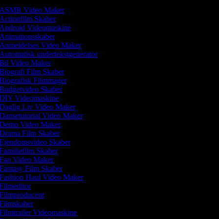
ASMR Video Maker
Actionfilm Skaber
Android Videomaskine
Animationsskaber
Anmeldelses Video Maker
Automatisk undertekstgenerator
Bil Video Maker
Biografi Film Skaber
Biografisk Filmmager
Budgetvideo Skaber
DIY Videomaskine
Daglig Liv Video Maker
Dansetutorial Video Maker
Demo Video Maker
Drama Film Skaber
Ejendomsvideo Skaber
Familiefilm Skaber
Fan Video Maker
Fantasy Film Skaber
Fashion Haul Video Maker
Filmeditor
Filmproducent
Filmskaber
Filmtrailer Videomaskine