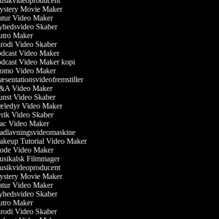
sikvideoproducent
stery Movie Maker
tur Video Maker
hedsvideo Skaber
tro Maker
rodi Video Skaber
dcast Video Maker
dcast Video Maker kopi
omo Video Maker
æsentationsvideofremstiller
A Video Maker
nst Video Skaber
ledyr Video Maker
rik Video Skaber
c Video Maker
dlavningsvideomaskine
keup Tutorial Video Maker
de Video Maker
sikalsk Filmmager
sikvideoproducent
stery Movie Maker
tur Video Maker
hedsvideo Skaber
tro Maker
rodi Video Skaber