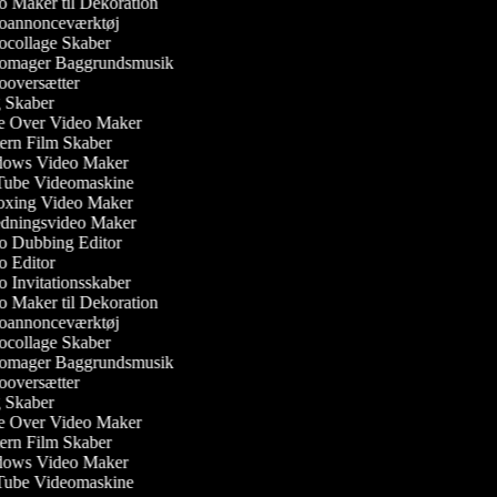
 Maker til Dekoration
annonceværktøj
collage Skaber
omager Baggrundsmusik
oversætter
Skaber
 Over Video Maker
rn Film Skaber
ows Video Maker
ube Videomaskine
xing Video Maker
dningsvideo Maker
 Dubbing Editor
 Editor
 Invitationsskaber
 Maker til Dekoration
annonceværktøj
collage Skaber
omager Baggrundsmusik
oversætter
Skaber
 Over Video Maker
rn Film Skaber
ows Video Maker
ube Videomaskine