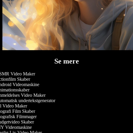
Se mere
MR Video Maker
tionfilm Skaber
droid Videomaskine
imationsskaber
meldelses Video Maker
tomatisk undertekstgenerator
l Video Maker
ografi Film Skaber
ografisk Filmmager
dgetvideo Skaber
Y Videomaskine
glig Liv Video Maker