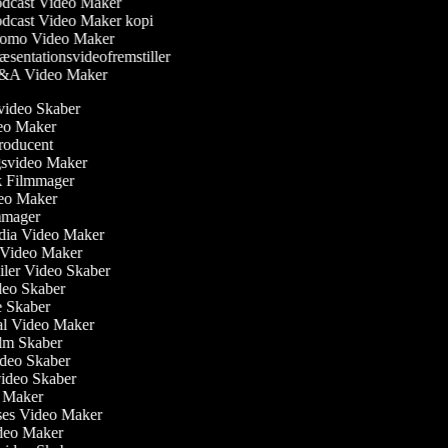
dcast Video Maker
dcast Video Maker kopi
omo Video Maker
æsentationsvideofremstiller
A Video Maker
svideo Skaber
deo Maker
producent
gsvideo Maker
sk Filmmager
ideo Maker
ilmmager
edia Video Maker
e Video Maker
ailer Video Skaber
ideo Skaber
ie Skaber
ial Video Maker
Film Skaber
ideo Skaber
video Skaber
o Maker
ses Video Maker
ideo Maker