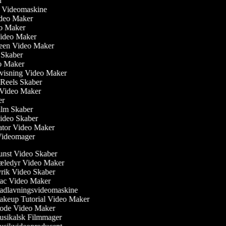
er
ler Videomaskine
Video Maker
eo Maker
Video Maker
reen Video Maker
m Skaber
eo Maker
visning Video Maker
m Reels Skaber
w Video Maker
ker
ilm Skaber
video Skaber
ator Video Maker
 Videomager
nst Video Skaber
ledyr Video Maker
rik Video Skaber
c Video Maker
dlavningsvideomaskine
keup Tutorial Video Maker
de Video Maker
sikalsk Filmmager