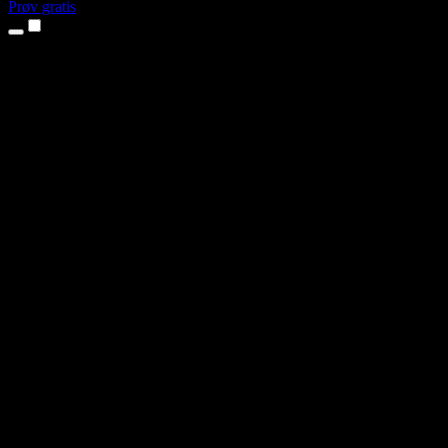
Prøv gratis
Produkter
Tekst til tale
iPhone- og iPad-apps
Android-app
Chrome-udvidelse
Edge-udvidelse
Webapp
Mac-app
Windows-app
AI-stemmegenerator
Voice Over
Dubbing