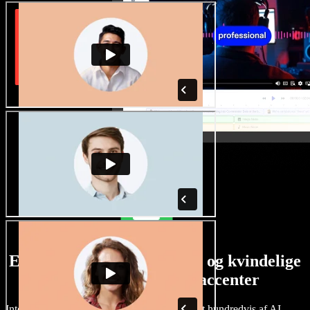
Et stort udvalg af mandlige og kvindelige
stemmer i alverdens accenter
Intet projekt behøver at lyde ens. Vælg blandt hundredvis af AI-