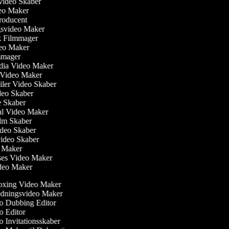
svideo Skaber
deo Maker
producent
gsvideo Maker
sk Filmmager
ideo Maker
ilmmager
edia Video Maker
e Video Maker
ailer Video Skaber
ideo Skaber
ie Skaber
ial Video Maker
Film Skaber
ideo Skaber
video Skaber
o Maker
ses Video Maker
ideo Maker
xing Video Maker
dningsvideo Maker
 Dubbing Editor
 Editor
 Invitationsskaber