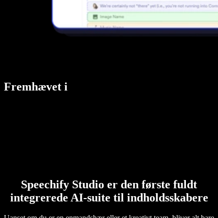
Fremhævet i
Speechify Studio er den første fuldt
integrerede AI-suite til indholdsskabere
Uanset om du er en enmandshær eller et kreativt team, bliver alt bare