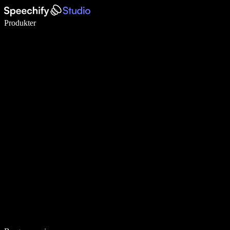
Skriv 5× hurtigere med stemmeskrivning
Produkter
Læs mere