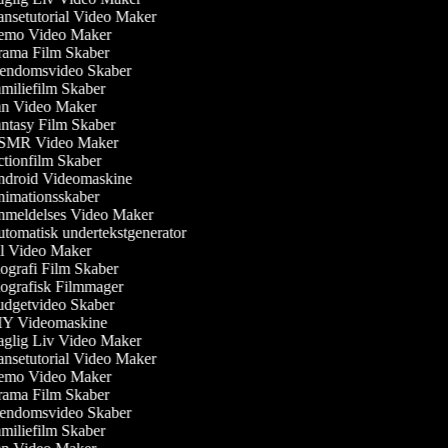
nsetutorial Video Maker
mo Video Maker
ama Film Skaber
endomsvideo Skaber
miliefilm Skaber
n Video Maker
ntasy Film Skaber
MR Video Maker
tionfilm Skaber
droid Videomaskine
imationsskaber
meldelses Video Maker
tomatisk undertekstgenerator
l Video Maker
ografi Film Skaber
ografisk Filmmager
dgetvideo Skaber
Y Videomaskine
glig Liv Video Maker
nsetutorial Video Maker
mo Video Maker
ama Film Skaber
endomsvideo Skaber
miliefilm Skaber