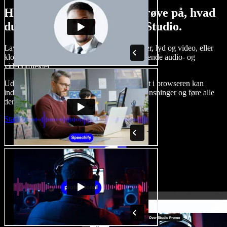
Her er bare en lille smagsprøve på, hvad
du kan lave med Speechify Studio.
Lav voice-overs, tilføj royaltyfrie stockbilleder, lyd og video, eller
klon din stemme og skab komplette, imponerende audio- og
videoprojekter.
Uden indlæringskurve og med alt tilgængeligt i browseren kan
indholdsskabere slippe for traditionelle begrænsninger og føre alle
deres kreative idéer ud i livet.
Start Studio