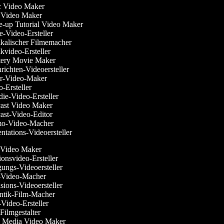
c Video Maker
Video Maker
-up Tutorial Video Maker
-Video-Ersteller
kalischer Filmemacher
video-Ersteller
ery Movie Maker
ichten-Videoersteller
r-Video-Maker
-Ersteller
ie-Video-Ersteller
ast Video Maker
st-Video-Editor
o-Video-Macher
ntations-Videoersteller
Video Maker
ionsvideo-Ersteller
gungs-Videoersteller
e-Video-Macher
sions-Videoersteller
ntik-Film-Macher
e-Video-Ersteller
i-Filmgestalter
al Media Video Maker