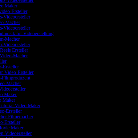
ions-Videoersteller
eo Maker
video-Ersteller
s-Videoersteller
deo-Macher
s-Videoersteller
ndmusik für Videoerstellung
ilm-Macher
n-Videoersteller
 Reels Ersteller
w-Video-Macher
eller
-Ersteller
r-Video-Ersteller
-Filmproduzent
deo-Macher
Videoersteller
deo Maker
o Maker
Tutorial Video Maker
o-Ersteller
scher Filmemacher
o-Ersteller
Movie Maker
en-Videoersteller