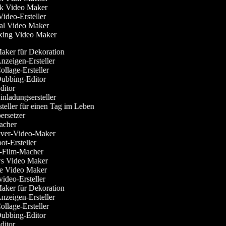
ok Video Maker
Video-Ersteller
ial Video Maker
xing Video Maker
ker für Dekoration
zeigen-Ersteller
llage-Ersteller
ubbing-Editor
itor
nladungsersteller
teller für einen Tag im Leben
rsetzer
cher
ver-Video-Maker
t-Ersteller
-Film-Macher
 Video Maker
 Video Maker
deo-Ersteller
ker für Dekoration
zeigen-Ersteller
llage-Ersteller
ubbing-Editor
itor