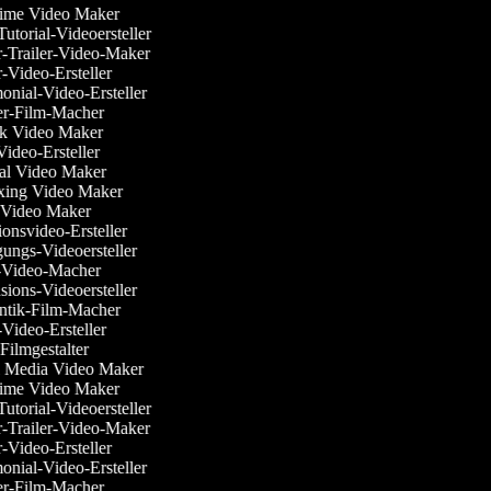
ytime Video Maker
Tutorial-Videoersteller
r-Trailer-Video-Maker
r-Video-Ersteller
monial-Video-Ersteller
ler-Film-Macher
ok Video Maker
Video-Ersteller
ial Video Maker
xing Video Maker
Video Maker
ionsvideo-Ersteller
gungs-Videoersteller
e-Video-Macher
sions-Videoersteller
ntik-Film-Macher
e-Video-Ersteller
i-Filmgestalter
al Media Video Maker
ytime Video Maker
Tutorial-Videoersteller
r-Trailer-Video-Maker
r-Video-Ersteller
monial-Video-Ersteller
ler-Film-Macher