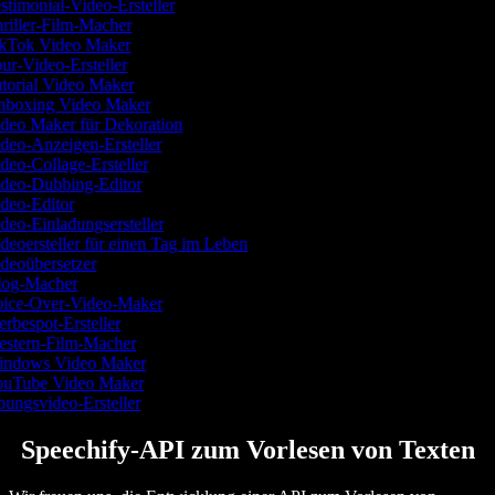
stimonial-Video-Ersteller
riller-Film-Macher
kTok Video Maker
ur-Video-Ersteller
torial Video Maker
boxing Video Maker
deo Maker für Dekoration
deo-Anzeigen-Ersteller
deo-Collage-Ersteller
deo-Dubbing-Editor
deo-Editor
deo-Einladungsersteller
deoersteller für einen Tag im Leben
deoübersetzer
og-Macher
ice-Over-Video-Maker
rbespot-Ersteller
stern-Film-Macher
ndows Video Maker
uTube Video Maker
ungsvideo-Ersteller
Speechify-API zum Vorlesen von Texten