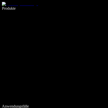
5× schneller schreiben mit Spracheingabe
Produkte
Mehr erfahren
Anwendungsfälle