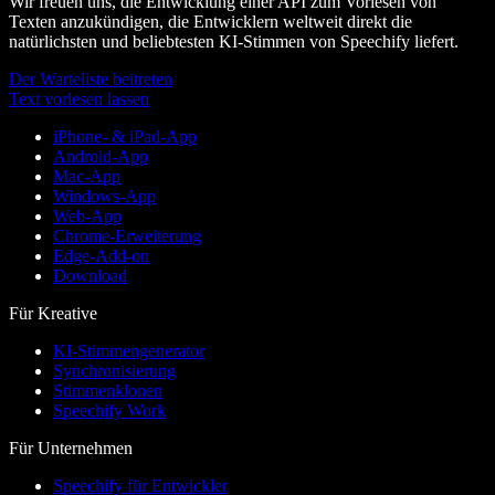
Wir freuen uns, die Entwicklung einer API zum Vorlesen von
Texten anzukündigen, die Entwicklern weltweit direkt die
natürlichsten und beliebtesten KI‑Stimmen von Speechify liefert.
Der Warteliste beitreten
Text vorlesen lassen
iPhone- & iPad-App
Android-App
Mac-App
Windows-App
Web-App
Chrome-Erweiterung
Edge-Add-on
Download
Für Kreative
KI-Stimmengenerator
Synchronisierung
Stimmenklonen
Speechify Work
Für Unternehmen
Speechify für Entwickler