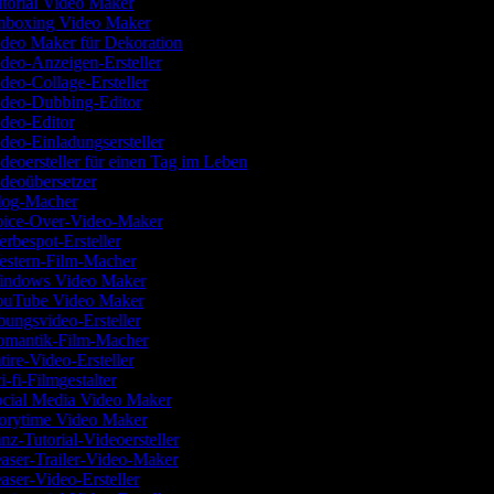
torial Video Maker
boxing Video Maker
deo Maker für Dekoration
deo-Anzeigen-Ersteller
deo-Collage-Ersteller
deo-Dubbing-Editor
deo-Editor
deo-Einladungsersteller
deoersteller für einen Tag im Leben
deoübersetzer
og-Macher
ice-Over-Video-Maker
rbespot-Ersteller
stern-Film-Macher
ndows Video Maker
uTube Video Maker
ungsvideo-Ersteller
mantik-Film-Macher
tire-Video-Ersteller
i-fi-Filmgestalter
cial Media Video Maker
orytime Video Maker
nz-Tutorial-Videoersteller
aser-Trailer-Video-Maker
aser-Video-Ersteller