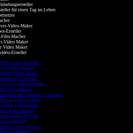
nladungsersteller
teller für einen Tag im Leben
rsetzer
cher
ver-Video-Maker
t-Ersteller
-Film-Macher
 Video Maker
 Video Maker
deo-Ersteller
MR-Video-Ersteller
tion-Film-Macher
droid Video Maker
imations-Generator
ssprache-Videoersteller
to-Video-Maker
tomatischer Untertitel-Generator
ldungs-Videoersteller
ografie-Filmgestalter
opic-Film-Macher
dget-Video-Ersteller
rtoon-Macher
medy-Video-Macher
Y-Video-Maker