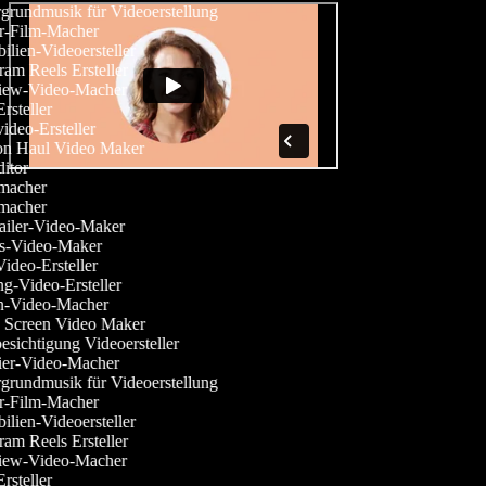
rgrundmusik für Videoerstellung
or-Film-Macher
ilien-Videoersteller
gram Reels Ersteller
rview-Video-Macher
-Ersteller
ideo-Ersteller
ion Haul Video Maker
ditor
emacher
emacher
railer-Video-Maker
ess-Video-Maker
Video-Ersteller
g-Video-Ersteller
en-Video-Macher
n Screen Video Maker
esichtigung Videoersteller
tier-Video-Macher
rgrundmusik für Videoerstellung
or-Film-Macher
ilien-Videoersteller
gram Reels Ersteller
rview-Video-Macher
-Ersteller