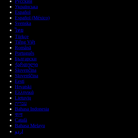
Русский
Українська
Español
Español (México)
Svenska
ไทย
Türkçe
Tiếng Việt
Română
Português
Български
ქართული
Slovenčina
Slovenščina
Eesti
Hrvatski
Ελληνικά
Lietuvių
עברית
Bahasa Indonesia
বাংলা
Català
Bahasa Melayu
اردو