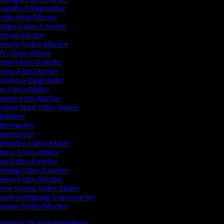
ografie-Filmgestalter
opic-Film-Macher
dget-Video-Ersteller
rtoon-Macher
medy-Video-Macher
Y-Video-Maker
mo-Video-Ersteller
ama-Film-Macher
milien-Filmgestalter
n-Video-Maker
ntasy-Film-Macher
shion Haul Video Maker
lmeditor
lmemacher
lmemacher
lmtrailer-Video-Maker
tness-Video-Maker
to-Video-Ersteller
ming-Video-Ersteller
rten-Video-Macher
een Screen Video Maker
usbesichtigung Videoersteller
ustier-Video-Macher
ndmusik für Videoerstellung