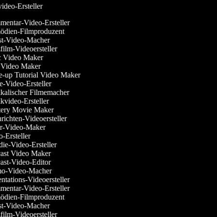
ideo-Ersteller
entar-Video-Ersteller
dien-Filmproduzent
t-Video-Macher
ilm-Videoersteller
c Video Maker
Video Maker
-up Tutorial Video Maker
-Video-Ersteller
kalischer Filmemacher
video-Ersteller
ery Movie Maker
ichten-Videoersteller
r-Video-Maker
-Ersteller
ie-Video-Ersteller
ast Video Maker
st-Video-Editor
o-Video-Macher
ntations-Videoersteller
entar-Video-Ersteller
dien-Filmproduzent
t-Video-Macher
ilm-Videoersteller