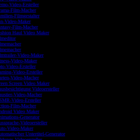
mo-Video-Ersteller
ama-Film-Macher
milien-Filmgestalter
n-Video-Maker
ntasy-Film-Macher
shion Haul Video Maker
lmeditor
lmemacher
lmemacher
lmtrailer-Video-Maker
tness-Video-Maker
to-Video-Ersteller
ming-Video-Ersteller
rten-Video-Macher
een Screen Video Maker
usbesichtigung Videoersteller
ustier-Video-Macher
MR-Video-Ersteller
tion-Film-Macher
droid Video Maker
imations-Generator
ssprache-Videoersteller
to-Video-Maker
tomatischer Untertitel-Generator
ldungs-Videoersteller