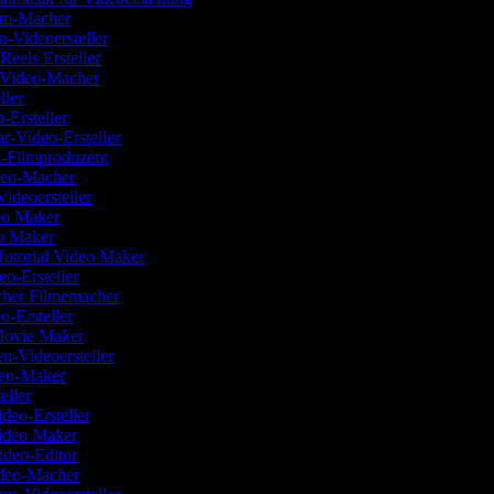
ilm-Macher
n-Videoersteller
 Reels Ersteller
w-Video-Macher
eller
-Ersteller
r-Video-Ersteller
-Filmproduzent
deo-Macher
Videoersteller
deo Maker
o Maker
Tutorial Video Maker
o-Ersteller
scher Filmemacher
o-Ersteller
Movie Maker
en-Videoersteller
deo-Maker
teller
ideo-Ersteller
Video Maker
ideo-Editor
deo-Macher