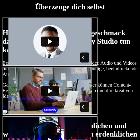
Überzeuge dich selbst
Hier ist nur ein kleiner Vorgeschmack
darauf, was du mit Speechify Studio tun
kannst.
Erstelle Voice-overs, füge lizenzfreie Stockbilder, Audio und Videos
hinzu, klone deine Stimme und erstelle vollständige, beeindruckende
Audio‑Video‑Projekte.
Ganz ohne Einarbeitung und direkt im Browser können Content-
Ersteller traditionelle Grenzen hinter sich lassen und ihre kreativen
Ideen zum Leben erwecken.
Studio starten
Große Auswahl an männlichen und
weiblichen Stimmen in allen erdenklichen