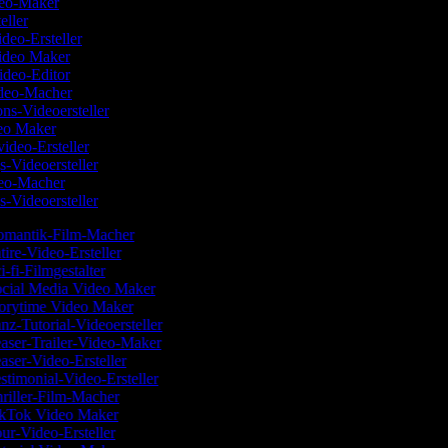
deo-Maker
teller
ideo-Ersteller
Video Maker
ideo-Editor
deo-Macher
ions-Videoersteller
eo Maker
video-Ersteller
s-Videoersteller
deo-Macher
s-Videoersteller
mantik-Film-Macher
tire-Video-Ersteller
i-fi-Filmgestalter
cial Media Video Maker
orytime Video Maker
nz-Tutorial-Videoersteller
aser-Trailer-Video-Maker
aser-Video-Ersteller
stimonial-Video-Ersteller
riller-Film-Macher
kTok Video Maker
ur-Video-Ersteller