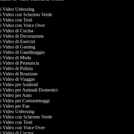
 di Video Unboxing
 di Video con Schermo Verde
di Video con Testi
 di Video con Voice Over
 di Video di Cucina
 di Video di Decorazione
di Video di Esercizi
 di Video di Gaming
 di Video di Giardinaggio
 di Video di Moda
 di Video di Pronuncia
di Video di Pulizia
 di Video di Reazione
 di Video di Viaggio
 di Video per Android
 di Video per Animali Domestici
 di Video per Auto
 di Video per Cortometraggi
 di Video per Fan
 di Video Unboxing
 di Video con Schermo Verde
di Video con Testi
 di Video con Voice Over
 di Video di Cucina