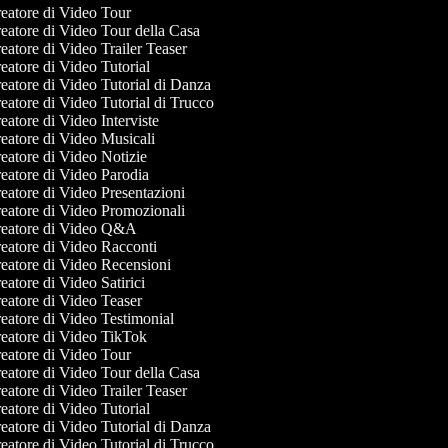
eatore di Video Tour
atore di Video Tour della Casa
atore di Video Trailer Teaser
atore di Video Tutorial
atore di Video Tutorial di Danza
atore di Video Tutorial di Trucco
atore di Video Interviste
atore di Video Musicali
atore di Video Notizie
atore di Video Parodia
atore di Video Presentazioni
eatore di Video Promozionali
eatore di Video Q&A
eatore di Video Racconti
eatore di Video Recensioni
atore di Video Satirici
atore di Video Teaser
atore di Video Testimonial
eatore di Video TikTok
eatore di Video Tour
atore di Video Tour della Casa
atore di Video Trailer Teaser
atore di Video Tutorial
atore di Video Tutorial di Danza
atore di Video Tutorial di Trucco