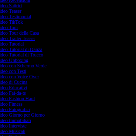
Video Recensioni
ideo Satirici
Video Teaser
Video Testimonial
 Video TikTok
Video Tour
Video Tour della Casa
Video Trailer Teaser
Video Tutorial
Video Tutorial di Danza
Video Tutorial di Trucco
 Video Unboxing
 Video con Schermo Verde
Video con Testi
Video con Voice Over
Video di Cucina
Video Educativi
Video Fai-da-te
Video Fashion Haul
Video Fitness
Video Fotografici
Video Giorno per Giorno
Video Immobiliari
Video Interviste
Video Musicali