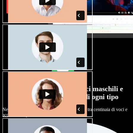
Un'ampia selezione di voci maschili e
femminili, con accenti di ogni tipo
Nessun progetto deve suonare uguale. Scegli tra centinaia di voci e
accenti AI e personalizzali.