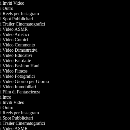
di Inviti Video
 di Outro
di Reels per Instagram
di Spot Pubblicitari
di Trailer Cinematografici
e di Video ASMR
di Video Artistici
 di Video Comici
 di Video Commento
 di Video Dimostrativi
 di Video Educativi
di Video Fai-da-te
 di Video Fashion Haul
di Video Fitness
di Video Fotografici
 di Video Giorno per Giorno
 di Video Immobiliari
di Film di Fantascienza
di Intro
di Inviti Video
 di Outro
di Reels per Instagram
di Spot Pubblicitari
di Trailer Cinematografici
e di Video ASMR