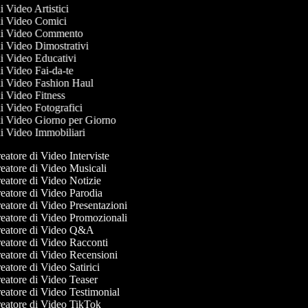
di Video Artistici
 di Video Comici
 di Video Commento
 di Video Dimostrativi
 di Video Educativi
di Video Fai-da-te
 di Video Fashion Haul
di Video Fitness
di Video Fotografici
 di Video Giorno per Giorno
 di Video Immobiliari
atore di Video Interviste
atore di Video Musicali
atore di Video Notizie
atore di Video Parodia
atore di Video Presentazioni
eatore di Video Promozionali
eatore di Video Q&A
eatore di Video Racconti
eatore di Video Recensioni
atore di Video Satirici
atore di Video Teaser
atore di Video Testimonial
eatore di Video TikTok