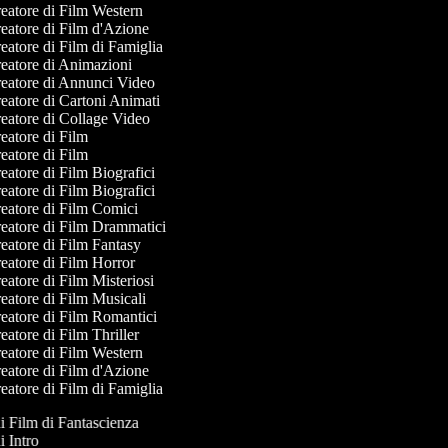
eatore di Film Western
atore di Film d'Azione
atore di Film di Famiglia
eatore di Animazioni
eatore di Annunci Video
atore di Cartoni Animati
eatore di Collage Video
atore di Film
atore di Film
atore di Film Biografici
atore di Film Biografici
eatore di Film Comici
eatore di Film Drammatici
atore di Film Fantasy
atore di Film Horror
atore di Film Misteriosi
atore di Film Musicali
eatore di Film Romantici
atore di Film Thriller
eatore di Film Western
atore di Film d'Azione
atore di Film di Famiglia
di Film di Fantascienza
di Intro