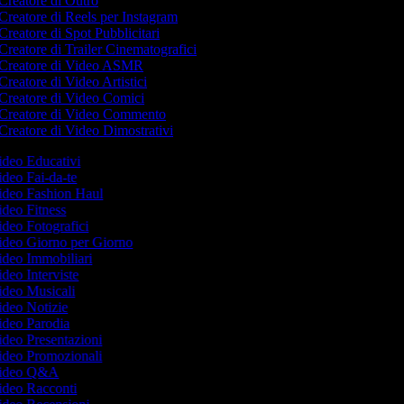
Creatore di Outro
Creatore di Reels per Instagram
Creatore di Spot Pubblicitari
Creatore di Trailer Cinematografici
Creatore di Video ASMR
Creatore di Video Artistici
Creatore di Video Comici
Creatore di Video Commento
Creatore di Video Dimostrativi
Video Educativi
Video Fai-da-te
Video Fashion Haul
Video Fitness
Video Fotografici
Video Giorno per Giorno
Video Immobiliari
Video Interviste
Video Musicali
Video Notizie
Video Parodia
Video Presentazioni
Video Promozionali
 Video Q&A
Video Racconti