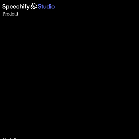
Scrivi 5× più velocemente con la dettatura vocale
Prodotti
Scopri di più