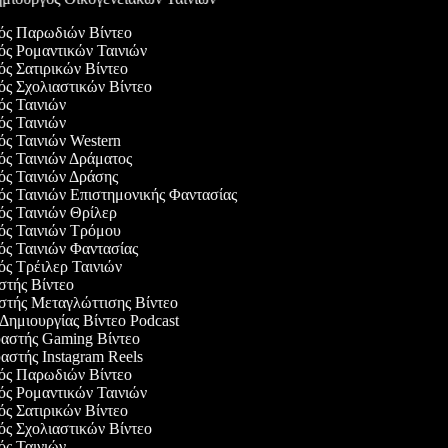
γός Παρωδιών Βίντεο
γός Ρομαντικών Ταινιών
γός Σατιρικών Βίντεο
γός Σχολιαστικών Βίντεο
γός Ταινιών
γός Ταινιών
γός Ταινιών Western
γός Ταινιών Δράματος
γός Ταινιών Δράσης
γός Ταινιών Επιστημονικής Φαντασίας
γός Ταινιών Θρίλερ
γός Ταινιών Τρόμου
γός Ταινιών Φαντασίας
γός Τρέιλερ Ταινιών
αστής Βίντεο
αστής Μεταγλώττισης Βίντεο
 Δημιουργίας Βίντεο Podcast
υαστής Gaming Βίντεο
υαστής Instagram Reels
γός Παρωδιών Βίντεο
γός Ρομαντικών Ταινιών
γός Σατιρικών Βίντεο
γός Σχολιαστικών Βίντεο
γός Ταινιών