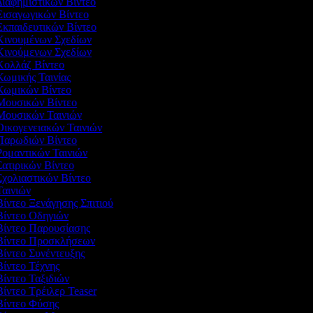
Διαφημιστικών Βίντεο
 Εισαγωγικών Βίντεο
Εκπαιδευτικών Βίντεο
 Κινουμένων Σχεδίων
 Κινούμενων Σχεδίων
 Κολλάζ Βίντεο
Κωμικής Ταινίας
 Κωμικών Βίντεο
 Μουσικών Βίντεο
 Μουσικών Ταινιών
Οικογενειακών Ταινιών
 Παρωδιών Βίντεο
 Ρομαντικών Ταινιών
Σατιρικών Βίντεο
Σχολιαστικών Βίντεο
Ταινιών
Βίντεο Ξενάγησης Σπιτιού
 Βίντεο Οδηγιών
 Βίντεο Παρουσίασης
 Βίντεο Προσκλήσεων
Βίντεο Συνέντευξης
Βίντεο Τέχνης
Βίντεο Ταξιδιών
Βίντεο Τρέιλερ Teaser
 Βίντεο Φύσης