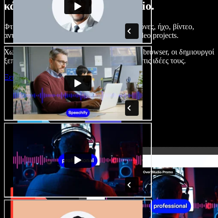
κάνετε με το Speechify Studio.
Φτιάξτε voice overs, προσθέστε δωρεάν εικόνες, ήχο, βίντεο,
αντιγραφή φωνής – ολοκληρωμένα audio/video projects.
Χωρίς καμπύλη εκμάθησης και με όλα στον browser, οι δημιουργοί
ξεπερνούν τα κλασικά όρια και δίνουν ζωή στις ιδέες τους.
Ξεκινήστε με το Studio