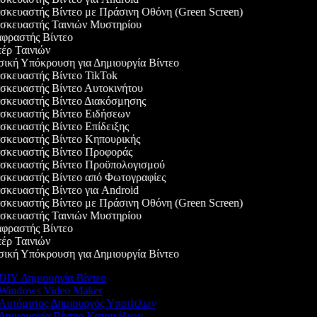
κευαστής Βίντεο με Πράσινη Οθόνη (Green Screen)
κευαστής Ταινιών Μυστηρίου
ραστής Βίντεο
ρ Ταινιών
κή Υπόκρουση για Δημιουργία Βίντεο
κευαστής Βίντεο TikTok
κευαστής Βίντεο Αυτοκινήτου
κευαστής Βίντεο Διακόσμησης
κευαστής Βίντεο Ειδήσεων
κευαστής Βίντεο Επίδειξης
κευαστής Βίντεο Κηπουρικής
κευαστής Βίντεο Προφοράς
κευαστής Βίντεο Προϋπολογισμού
κευαστής Βίντεο από Φωτογραφίες
κευαστής Βίντεο για Android
κευαστής Βίντεο με Πράσινη Οθόνη (Green Screen)
κευαστής Ταινιών Μυστηρίου
ραστής Βίντεο
ρ Ταινιών
κή Υπόκρουση για Δημιουργία Βίντεο
DIY Δημιουργία Βίντεο
Windows Video Maker
Αυτόματος Δημιουργός Υποτίτλων
Δημιουργία Βίντεο Κατοικίδιων