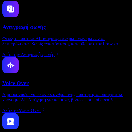
Αντιγραφή φωνής
Φτιάξτε ποιοτικά AI αντίγραφα ανθρώπινων φωνών σε
δευτερόλεπτα. Χωρίς εγκατάσταση, κατευθείαν στον browser.
Δείτε την Αντιγραφή φωνής
Voice Over
Δημιουργήστε voice overs ανθρώπινης ποιότητας σε πραγματικό
χρόνο με AI. Αφήγηση για κείμενα, βίντεο – σε κάθε στυλ.
Δείτε το Voice Over