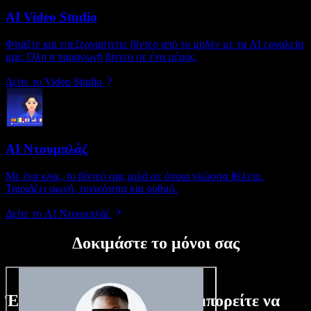
AI Video Studio
Φτιάξτε και επεξεργαστείτε βίντεο από το μηδέν με τα AI εργαλεία
μας. Όλη η παραγωγή βίντεο σε ένα μέρος.
Δείτε το Video Studio
AI Ντουμπλάζ
Με ένα κλικ, το βίντεό σας μιλά σε όποια γλώσσα θέλετε.
Ταιριάζει φωνή, τονικότητα και ρυθμό.
Δείτε το AI Ντουμπλάζ
Δοκιμάστε το μόνοι σας
Ένα μικρό δείγμα από όσα μπορείτε να