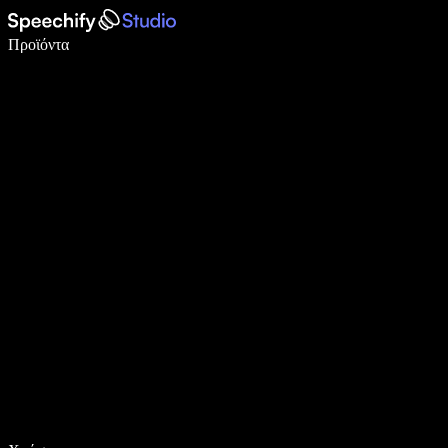
Γράψτε 5× πιο γρήγορα με φωνητική πληκτρολόγηση
Προϊόντα
Μάθετε περισσότερα