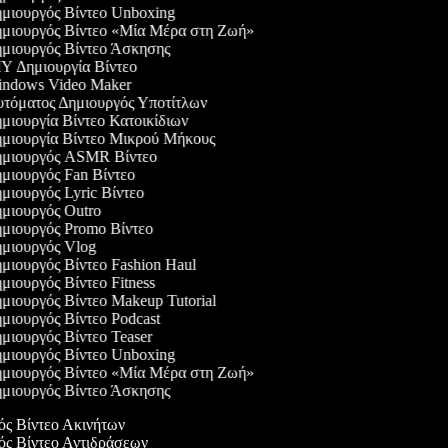
μιουργός Βίντεο Unboxing
μιουργός Βίντεο «Μία Μέρα στη Ζωή»
μιουργός Βίντεο Άσκησης
Y Δημιουργία Βίντεο
ndows Video Maker
τόματος Δημιουργός Υποτίτλων
μιουργία Βίντεο Κατοικίδιων
μιουργία Βίντεο Μικρού Μήκους
μιουργός ASMR Βίντεο
μιουργός Fan Βίντεο
μιουργός Lyric Βίντεο
μιουργός Outro
μιουργός Promo Βίντεο
μιουργός Vlog
μιουργός Βίντεο Fashion Haul
μιουργός Βίντεο Fitness
μιουργός Βίντεο Makeup Tutorial
μιουργός Βίντεο Podcast
μιουργός Βίντεο Teaser
μιουργός Βίντεο Unboxing
μιουργός Βίντεο «Μία Μέρα στη Ζωή»
μιουργός Βίντεο Άσκησης
γός Βίντεο Ακινήτων
γός Βίντεο Αντιδράσεων