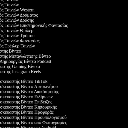
γός Ταινιών
γός Ταινιών Western
γός Ταινιών Δράματος
γός Ταινιών Δράσης
γός Ταινιών Επιστημονικής Φαντασίας
γός Ταινιών Θρίλερ
γός Ταινιών Τρόμου
γός Ταινιών Φαντασίας
γός Τρέιλερ Ταινιών
αστής Βίντεο
αστής Μεταγλώττισης Βίντεο
 Δημιουργίας Βίντεο Podcast
υαστής Gaming Βίντεο
υαστής Instagram Reels
κευαστής Βίντεο TikTok
κευαστής Βίντεο Αυτοκινήτου
κευαστής Βίντεο Διακόσμησης
κευαστής Βίντεο Ειδήσεων
κευαστής Βίντεο Επίδειξης
κευαστής Βίντεο Κηπουρικής
κευαστής Βίντεο Προφοράς
κευαστής Βίντεο Προϋπολογισμού
κευαστής Βίντεο από Φωτογραφίες
κευαστής Βίντεο για Android