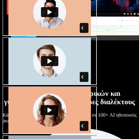
Τεράστια συλλογή ανδρικών και
γυναικείων φωνών με άπειρες διαλέκτους
Κάθε έργο είναι μοναδικό. Διάλεξε ανάμεσα σε 100+ AI ηθοποιούς
φωνής & διαλέκτους και κάν’ τους όπως θες.