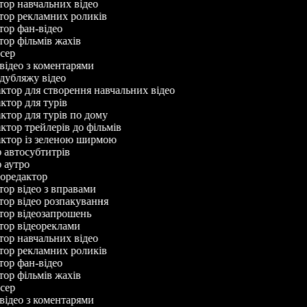
ктор навчальних відео
ктор рекламних роликів
ктор фан-відео
тор фільмів жахів
исер
 відео з коментарями
 дубляжу відео
актор для створення навчальних відео
актор для турів
актор для турів по дому
актор трейлерів до фільмів
дактор із зеленою ширмою
р автосубтитрів
р аутро
деоредактор
тор відео з вправами
ктор відео розпакування
ктор відеозапрошень
ктор відеореклами
ктор навчальних відео
ктор рекламних роликів
ктор фан-відео
тор фільмів жахів
исер
 відео з коментарями