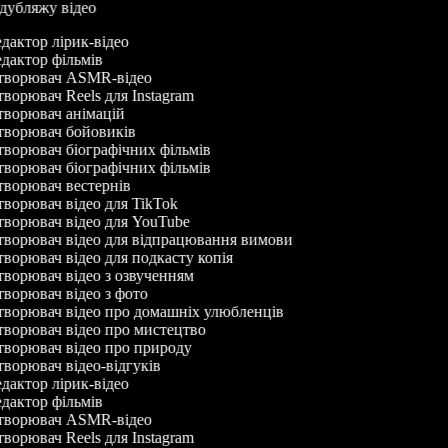
 дубляжу відео
дактор лірик-відео
дактор фільмів
ворювач ASMR-відео
ворювач Reels для Instagram
ворювач анімацій
ворювач бойовиків
ворювач біографічних фільмів
ворювач біографічних фільмів
ворювач вестернів
ворювач відео для TikTok
ворювач відео для YouTube
ворювач відео для відпрацювання вимови
ворювач відео для подкасту копія
ворювач відео з озвученням
ворювач відео з фото
ворювач відео про домашніх улюбленців
ворювач відео про мистецтво
ворювач відео про природу
ворювач відео-відгуків
дактор лірик-відео
дактор фільмів
ворювач ASMR-відео
ворювач Reels для Instagram