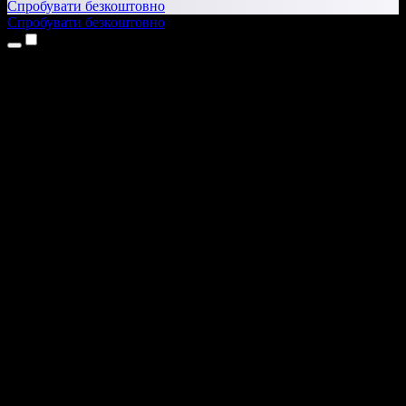
Спробувати безкоштовно
Спробувати безкоштовно
Продукти
Текст у мовлення
Додатки для iPhone та iPad
Додаток для Android
Розширення для Chrome
Розширення для Edge
Вебдодаток
Додаток для Mac
Додаток для Windows
ШІ-генератор голосу
Озвучення