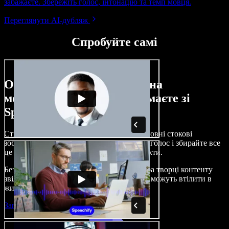
забажаєте. Збережіть голос, інтонацію та темп мовця.
Переглянути AI-дубляж
Спробуйте самі
Ось лише невелика частина
можливостей, які ви отримаєте зі
Speechify Studio.
Створюйте озвучення, додавайте безкоштовні стокові
зображення, музику, відео, клонуйте свій голос і збирайте все
це в цілісні, захопливі аудіо- та відеопроєкти.
Без складного навчання й прямо з браузера творці контенту
звільняються від традиційних обмежень і можуть втілити в
життя будь-які ідеї.
Запустити Studio