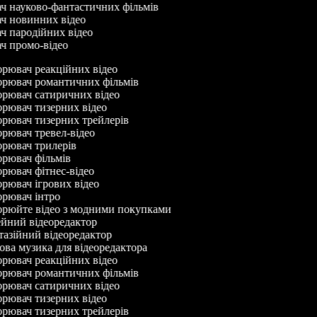
ач науково-фантастичних фільмів
ач новинних відео
ач пародійних відео
ач промо-відео
рювач реакційних відео
рювач романтичних фільмів
рювач сатиричних відео
рювач тизерних відео
рювач тизерних трейлерів
рювач тревел-відео
рювач трилерів
рювач фільмів
рювач фітнес-відео
рювач ігрових відео
рювач інтро
рюйте відео з модними покупками
йний відеоредактор
азійний відеоредактор
ва музика для відеоредактора
рювач реакційних відео
рювач романтичних фільмів
рювач сатиричних відео
рювач тизерних відео
рювач тизерних трейлерів