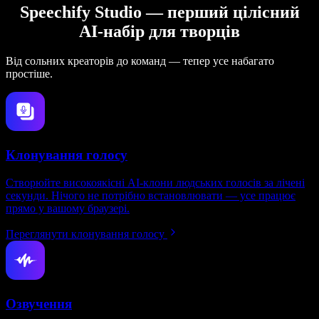
Speechify Studio — перший цілісний
AI-набір для творців
Від сольних креаторів до команд — тепер усе набагато
простіше.
Клонування голосу
Створюйте високоякісні AI-клони людських голосів за лічені
секунди. Нічого не потрібно встановлювати — усе працює
прямо у вашому браузері.
Переглянути клонування голосу
Озвучення