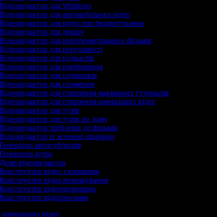
Відеоредактор для Windows
Відеоредактор для автомобільних відео
Відеоредактор для відео про бюджетування
Відеоредактор для декору
Відеоредактор для короткометражних фільмів
Відеоредактор для нерухомості
Відеоредактор для подкастів
Відеоредактор для прибирання
Відеоредактор для садівників
Відеоредактор для соцмереж
Відеоредактор для створення макіяжних туторіалів
Відеоредактор для створення навчальних відео
Відеоредактор для турів
Відеоредактор для турів по дому
Відеоредактор трейлерів до фільмів
Відеоредактор із зеленою ширмою
Генератор автосубтитрів
Генератор аутро
Демо відеоредактор
Конструктор відео з вправами
Конструктор відео розпакування
Конструктор відеозапрошень
Конструктор відеореклами
р навчальних відео