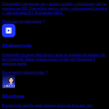
Створюйте озвучення «як у живих людей» у реальному часі за
допомогою ШІ. Озвучуйте тексти, відео, пояснювальні ролики
— що завгодно й у будь-якому стилі.
Переглянути озвучення
AI-відеостудія
Створюйте та редагуйте відео з нуля за допомогою наших AI-
інструментів. Ваша універсальна студія для створення й
монтажу відео.
Переглянути відеостудію
AI-дубляж
В один клік змініть мову вашого відео на будь-яку, яку