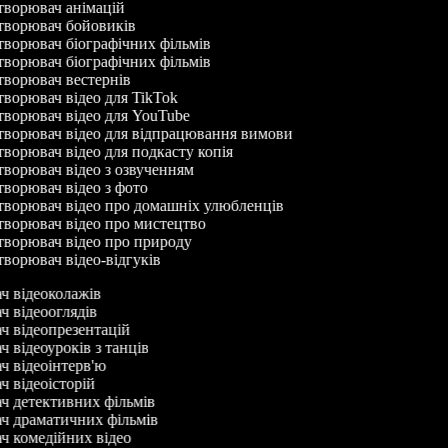
ворювач анімацій
ворювач бойовиків
ворювач біографічних фільмів
ворювач біографічних фільмів
ворювач вестернів
ворювач відео для TikTok
ворювач відео для YouTube
ворювач відео для відпрацювання вимови
ворювач відео для подкасту копія
ворювач відео з озвученням
ворювач відео з фото
ворювач відео про домашніх улюбленців
ворювач відео про мистецтво
ворювач відео про природу
ворювач відео-відгуків
ач відеоколажів
ч відеооглядів
ач відеопрезентацій
ч відеоуроків з танців
ач відеоінтерв'ю
ч відеоісторій
ач детективних фільмів
ач драматичних фільмів
ач комедійних відео