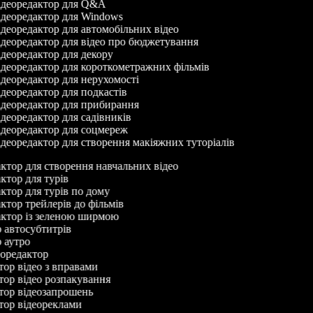
деоредактор для Q&A
деоредактор для Windows
деоредактор для автомобільних відео
деоредактор для відео про бюджетування
деоредактор для декору
деоредактор для короткометражних фільмів
деоредактор для нерухомості
деоредактор для подкастів
деоредактор для прибирання
деоредактор для садівників
деоредактор для соцмереж
деоредактор для створення макіяжних туторіалів
актор для створення навчальних відео
актор для турів
актор для турів по дому
актор трейлерів до фільмів
дактор із зеленою ширмою
р автосубтитрів
р аутро
деоредактор
тор відео з вправами
ктор відео розпакування
ктор відеозапрошень
ктор відеореклами