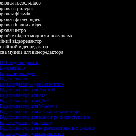
рювач тревел-відео
рювач трилерів
рювач фільмів
рювач фітнес-відео
рювач ігрових відео
рювач інтро
рюйте відео з модними покупками
йний відеоредактор
азійний відеоредактор
ва музика для відеоредактора
DIY Відеоредактор
Влогмейкер
Відео перекладач
Відеоредактор
Відеоредактор «День із життя»
Відеоредактор для Android
Відеоредактор для Mac
Відеоредактор для Q&A
Відеоредактор для Windows
Відеоредактор для автомобільних відео
Відеоредактор для відео про бюджетування
Відеоредактор для декору
Відеоредактор для короткометражних фільмів
Відеоредактор для нерухомості