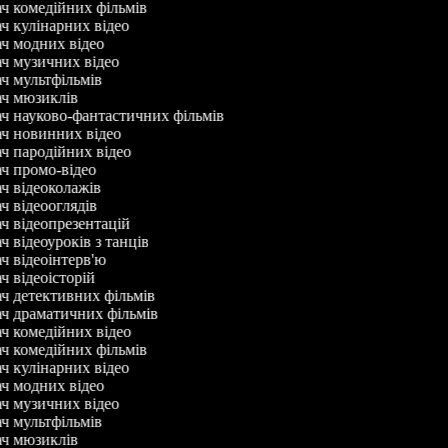
ач комедійних фільмів
ач кулінарних відео
ач модних відео
ач музичних відео
ач мультфільмів
ач мюзиклів
ач науково-фантастичних фільмів
ач новинних відео
ач пародійних відео
ач промо-відео
ач відеоколажів
ч відеооглядів
ач відеопрезентацій
ч відеоуроків з танців
ач відеоінтерв'ю
ч відеоісторій
ач детективних фільмів
ач драматичних фільмів
ач комедійних відео
ач комедійних фільмів
ач кулінарних відео
ач модних відео
ач музичних відео
ач мультфільмів
ач мюзиклів