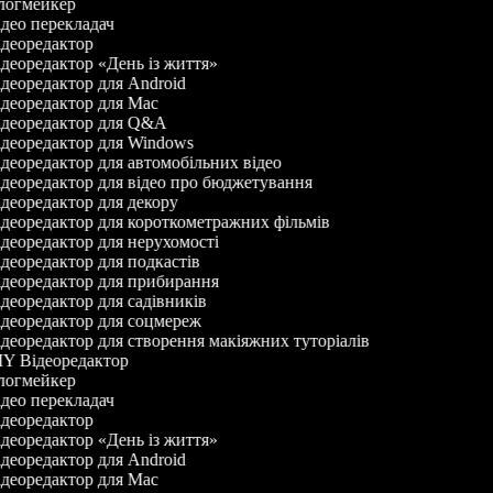
огмейкер
део перекладач
деоредактор
деоредактор «День із життя»
деоредактор для Android
деоредактор для Mac
деоредактор для Q&A
деоредактор для Windows
деоредактор для автомобільних відео
деоредактор для відео про бюджетування
деоредактор для декору
деоредактор для короткометражних фільмів
деоредактор для нерухомості
деоредактор для подкастів
деоредактор для прибирання
деоредактор для садівників
деоредактор для соцмереж
деоредактор для створення макіяжних туторіалів
Y Відеоредактор
огмейкер
део перекладач
деоредактор
деоредактор «День із життя»
деоредактор для Android
деоредактор для Mac