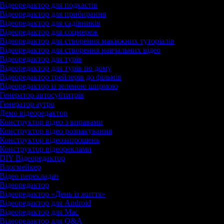
Відеоредактор для подкастів
Відеоредактор для прибирання
Відеоредактор для садівників
Відеоредактор для соцмереж
Відеоредактор для створення макіяжних туторіалів
Відеоредактор для створення навчальних відео
Відеоредактор для турів
Відеоредактор для турів по дому
Відеоредактор трейлерів до фільмів
Відеоредактор із зеленою ширмою
Генератор автосубтитрів
Генератор аутро
Демо відеоредактор
Конструктор відео з вправами
Конструктор відео розпакування
Конструктор відеозапрошень
Конструктор відеореклами
DIY Відеоредактор
Влогмейкер
Відео перекладач
Відеоредактор
Відеоредактор «День із життя»
Відеоредактор для Android
Відеоредактор для Mac
Відеоредактор для Q&A