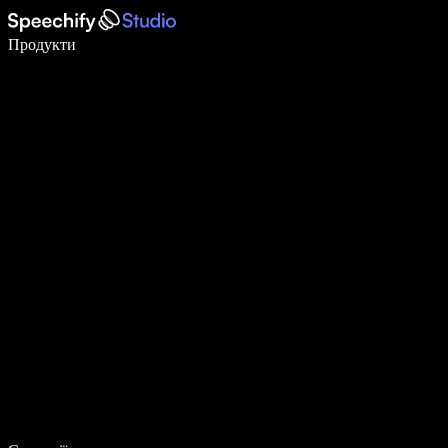
Пишіть у 5 разів швидше за допомогою голосового введення
Продукти
Дізнатися більше