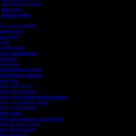
р рекламних роликів
р фан-відео
 фільмів жахів
р
део з коментарями
бляжу відео
рик-відео
льмів
 ASMR-відео
eels для Instagram
анімацій
бойовиків
біографічних фільмів
біографічних фільмів
вестернів
ідео для TikTok
відео для YouTube
відео для відпрацювання вимови
ідео для подкасту копія
ідео з озвученням
ідео з фото
відео про домашніх улюбленців
відео про мистецтво
відео про природу
ідео-відгуків