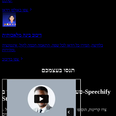
שלכם.
צפו באולפן וידאו
דיבוב בינה מלאכותית
בלחיצה, המירו כל וידאו לכל שפה. התאמה חכמה לקול, אינטונציה
ומהירות.
צפו בדיבוב
תנסו בעצמכם
טעימה קטנה ממה שתוכלו ליצור ב-Speechify
Studio.
צרו קריינות, הוסיפו תמונות ללא זכויות, אודיו, סרטונים ושיבוט קול –
לפרויקטים קוליים־חזותיים מושלמים.