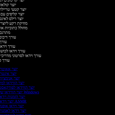
יוצר קדימונים 
יוצר קולאז
יוצר קטעי טריילר
יוצר קליפים עם
יוצר רילס לאי
מוזיקת רקע ליוצרי
מחולל כתוביות א
מתרגם
עורך דיבוב
עורך
עורך וידאו
עורך וידאו לכושר
עורך וידאו לסרטוני מדריכי
עורך 
יוצר אאוטר
יוצר אינטר
יוצר אנימציו
יוצר הווידאו למ
יוצר הווידאו לפודקאס
יוצר הווידאו של Windows
יוצר הזמנות וידא
יוצר וידאו ASMR
יוצר וידאו אופנ
יוצר וידאו לאמנו