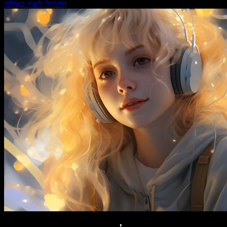
התחילו ליצור באולפן