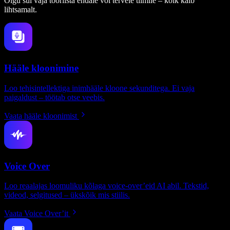
Olgu sul vaja tööriista endale või tervele tiimile – kõik käib
lihtsamalt.
Hääle kloonimine
Loo tehisintellektiga inimhääle kloone sekunditega. Ei vaja
paigaldust – töötab otse veebis.
Vaata hääle kloonimist
Voice Over
Loo reaalajas loomuliku kõlaga voice-over’eid AI abil. Tekstid,
videod, selgitused – ükskõik mis stiilis.
Vaata Voice Over’it