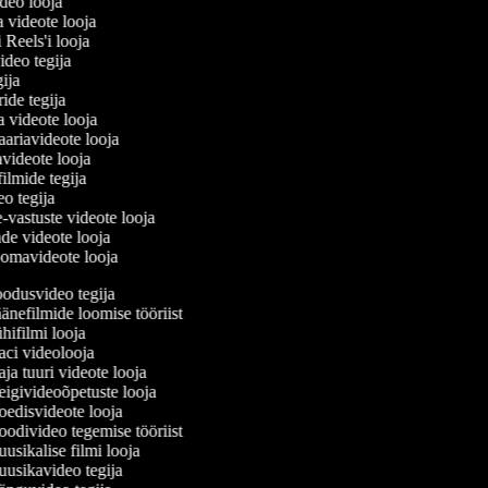
ideo looja
a videote looja
i Reels'i looja
video tegija
egija
ride tegija
ra videote looja
ariavideote looja
videote looja
filmide tegija
deo tegija
e-vastuste videote looja
ade videote looja
oomavideote looja
odusvideo tegija
nefilmide loomise tööriist
ifilmi looja
ci videolooja
a tuuri videote looja
givideoõpetuste looja
edisvideote looja
divideo tegemise tööriist
sikalise filmi looja
usikavideo tegija