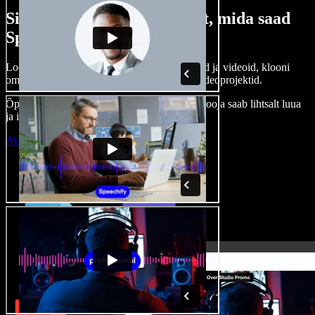
Siin on vaid väike osa sellest, mida saad
Speechify Studioga teha.
Loo voice-over’eid, kasuta tasuta pilte, helisid ja videoid, klooni
oma häält ja pane kokku terviklikud audio-videoprojektid.
Õppimiskõver puudub, kõik töötab veebis – looja saab lihtsalt luua
ja ideed kiiresti ellu viia.
Ava Studio