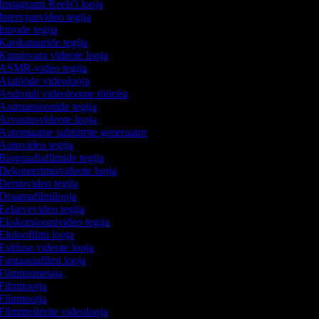
Instagrami Reels'i looja
Intervjuuvideo tegija
Introde tegija
Karikatuuride tegija
Kinnisvara videote looja
ASMR-video tegija
Aiatööde videolooja
Androidi videoloome tööriist
Animatsioonide tegija
Arvustusvideote looja
Automaatne subtiitrite generaator
Autovideo tegija
Biograafiafilmide tegija
Dekoreerimisvideote looja
Demovideo tegija
Draamafilmilooja
Eelarvevideo tegija
Ekskursioonivideo tegija
Eluloofilmi looja
Esitluse videote looja
Fantaasiafilmi looja
Filmitoimetaja
Filmitootja
Filmitootja
Filmitreilerite videolooja