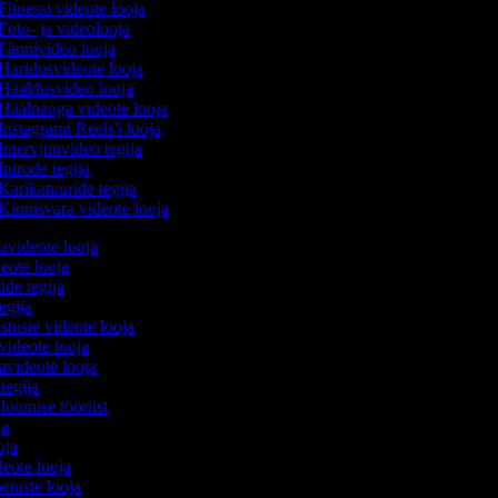
Fitnessi videote looja
Foto- ja videolooja
Fännivideo looja
Haridusvideote looja
Hääldusvideo looja
Häälnäoga videote looja
Instagrami Reels'i looja
Intervjuuvideo tegija
Introde tegija
Karikatuuride tegija
Kinnisvara videote looja
avideote looja
eote looja
ide tegija
tegija
stuste videote looja
videote looja
videote looja
 tegija
 loomise tööriist
oja
ooja
ideote looja
etuste looja