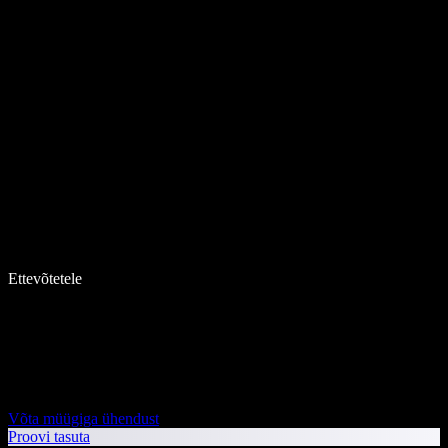
Ettevõtetele
Võta müügiga ühendust
Proovi tasuta