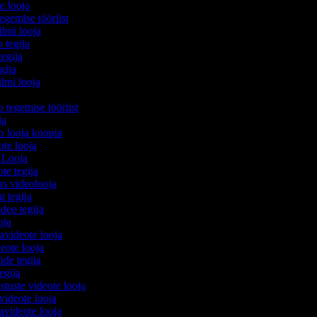
te looja
egemise tööriist
filmi looja
o tegija
tegija
egija
ilmi looja
o tegemise tööriist
ija
eo looja koopia
eote looja
o Looja
ote tegija
us videolooja
mi tegija
ideo tegija
ooja
avideote looja
eote looja
ide tegija
tegija
stuste videote looja
videote looja
videote looja