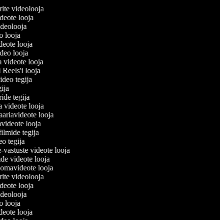
lerite videolooja
videote looja
videolooja
eo looja
ideote looja
ideo looja
a videote looja
i Reels'i looja
video tegija
egija
ride tegija
ra videote looja
ariavideote looja
videote looja
filmide tegija
deo tegija
e-vastuste videote looja
ade videote looja
oomavideote looja
lerite videolooja
videote looja
videolooja
eo looja
ideote looja