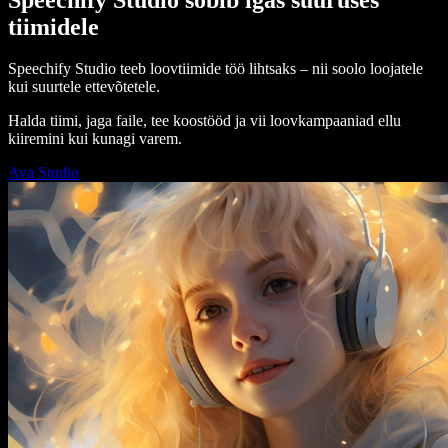
tiimidele
Speechify Studio teeb loovtiimide töö lihtsaks – nii soolo loojatele
kui suurtele ettevõtetele.
Halda tiimi, jaga faile, tee koostööd ja vii loovkampaaniad ellu
kiiremini kui kunagi varem.
Ava Studio