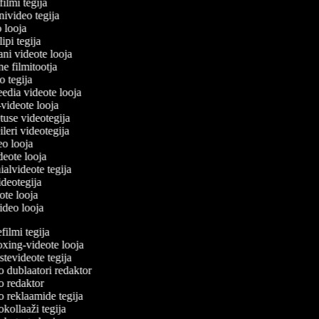
filmi tegija
onivideo tegija
o looja
lipi tegija
ani videote looja
ne filmitootja
deo tegija
meedia videote looja
e-videote looja
etuse videotegija
reileri videotegija
deo looja
ideote looja
ialvideote tegija
videotegija
eote looja
video looja
ilmi tegija
ing-videote looja
evideote tegija
 dublaatori redaktor
 redaktor
 reklaamide tegija
ollaaži tegija