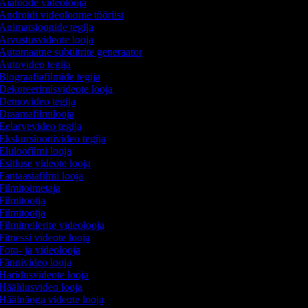
Aiatööde videolooja
Androidi videoloome tööriist
Animatsioonide tegija
Arvustusvideote looja
Automaatne subtiitrite generaator
Autovideo tegija
Biograafiafilmide tegija
Dekoreerimisvideote looja
Demovideo tegija
Draamafilmilooja
Eelarvevideo tegija
Ekskursioonivideo tegija
Eluloofilmi looja
Esitluse videote looja
Fantaasiafilmi looja
Filmitoimetaja
Filmitootja
Filmitootja
Filmitreilerite videolooja
Fitnessi videote looja
Foto- ja videolooja
Fännivideo looja
Haridusvideote looja
Hääldusvideo looja
Häälnäoga videote looja