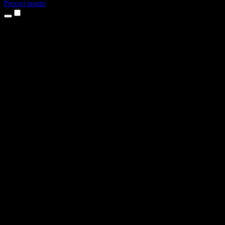
Proovi tasuta
Tooted
Tekst kõneks
iPhone’i ja iPadi rakendused
Androidi rakendus
Chrome’i laiendus
Edge’i laiendus
Veebirakendus
Maci rakendus
Windowsi rakendus
AI häältegeneraator
Pealelugemine
Dublaaž
Hääle kloonimine