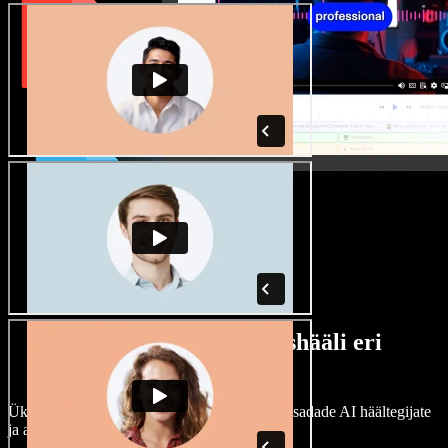
Lai valik mees- ja naishääli eri
aktsentidega
Ükski projekt ei pea kõlama ühtemoodi. Vali sadade AI häältegijate
ja aktsentide hulgast ning kohanda neid.