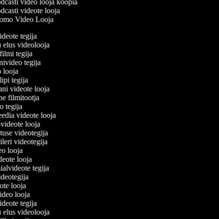
casti video looja koopia
casti videote looja
omo Video Looja
ideote tegija
u elus videolooja
filmi tegija
onivideo tegija
o looja
lipi tegija
ani videote looja
ne filmitootja
deo tegija
meedia videote looja
e-videote looja
etuse videotegija
reileri videotegija
deo looja
ideote looja
ialvideote tegija
videotegija
eote looja
video looja
ideote tegija
u elus videolooja