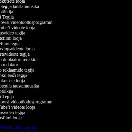
kutsete looja
tegija taustamuusika
tõlkija
 Tegija
wsi videotöötlusprogramm
be’i videote looja
svideo tegija
filmi looja
ilmi tegija
ing-videote looja
evideote tegija
 dublaatori redaktor
 redaktor
 reklaamide tegija
ollaaži tegija
kutsete looja
tegija taustamuusika
tõlkija
 Tegija
wsi videotöötlusprogramm
be’i videote looja
svideo tegija
filmi looja
ASMR-video tegija