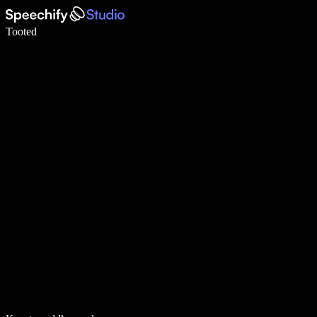
Kirjuta häälega 5× kiiremini
Tooted
Loe lähemalt