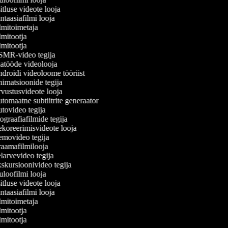
tluse videote looja
taasiafilmi looja
mitoimetaja
mitootja
mitootja
MR-video tegija
atööde videolooja
roidi videoloome tööriist
matsioonide tegija
ustusvideote looja
omaatne subtiitrite generaator
ovideo tegija
graafiafilmide tegija
oreerimisvideote looja
movideo tegija
aamafilmilooja
arvevideo tegija
kursioonivideo tegija
loofilmi looja
tluse videote looja
taasiafilmi looja
mitoimetaja
mitootja
mitootja