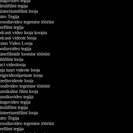
nguvideo tegija
ulifilmi tegija
teeriumifilmi looja
tro Tegija
oodiavideo tegemise tööriist
efilmi tegija
casti video looja koopia
casti videote looja
omo Video Looja
odusvideo tegija
nefilmide loomise tööriist
ifilmi looja
ci videolooja
a tuuri videote looja
givideoõpetuste looja
edisvideote looja
divideo tegemise tööriist
sikalise filmi looja
usikavideo tegija
nguvideo tegija
ulifilmi tegija
teeriumifilmi looja
tro Tegija
oodiavideo tegemise tööriist
efilmi tegija