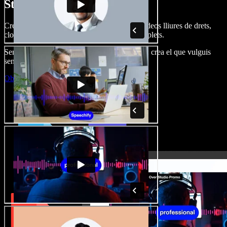
Studio.
Crea dobl. de veu, afegeix imatges, àudio, vídeos lliures de drets,
clona veus i munta projectes multimèdia complets.
Sense corba d’aprenentatge, tot al navegador: crea el que vulguis
sense els límits de sempre.
Obre l'Studio