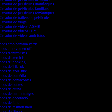
Creador de pel·lícules dramàtiques
Creador de pel·lícules familiars
Creador de pel·lícules romàntiques
Creador de tràilers de pel·lícules
Creador de vlogs
Creador de vídeos ASMR
Creador de vídeos DIY
Creador de vídeos amb fotos
ídeos amb pantalla verda
ídeos amb veu en off
ídeos d'entrevistes
ídeos d'exercicis
ídeos d'unboxing
vídeos de TikTok
vídeos de YouTube
vídeos de comèdia
ídeos de contacontes
ídeos de cotxes
ídeos de cuina
ídeos de curtmetratges
ídeos de decoració
ídeos de fans
ídeos de fashion haul
ídeos de fitness