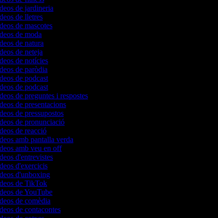
ídeos de jardineria
deos de lletres
ídeos de mascotes
vídeos de moda
ídeos de natura
ídeos de neteja
ídeos de notícies
ídeos de paròdia
ídeos de podcast
ídeos de podcast
ídeos de preguntes i respostes
ídeos de presentacions
ídeos de pressupostos
ídeos de pronunciació
ídeos de reacció
ídeos amb pantalla verda
ídeos amb veu en off
ídeos d'entrevistes
ídeos d'exercicis
ídeos d'unboxing
vídeos de TikTok
vídeos de YouTube
vídeos de comèdia
ídeos de contacontes