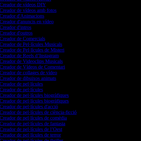
Creador de vídeos DIY
Creador de vídeos amb fotos
Creador d'Animacions
Creador d'anuncis en vídeo
Creador d'intros
Creador d'outros
Creador de Comercials
Creador de Pel·lícules Musicals
Creador de Pel·lícules de Misteri
Creador de Reels d’Instagram
Creador de Videoclips Musicals
Creador de Vídeos de Comentari
Creador de collages de vídeo
Creador de dibuixos animats
Creador de pel·lícules
Creador de pel·lícules
Creador de pel·lícules biogràfiques
Creador de pel·lícules biogràfiques
Creador de pel·lícules d'acció
Creador de pel·lícules de ciència-ficció
Creador de pel·lícules de comèdia
Creador de pel·lícules de fantasia
Creador de pel·lícules de l’Oest
Creador de pel·lícules de terror
Creador de pel·lícules de thriller