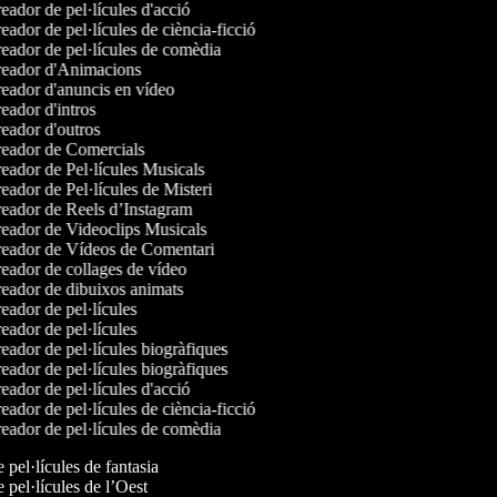
ador de pel·lícules d'acció
ador de pel·lícules de ciència-ficció
eador de pel·lícules de comèdia
eador d'Animacions
eador d'anuncis en vídeo
ador d'intros
eador d'outros
eador de Comercials
eador de Pel·lícules Musicals
ador de Pel·lícules de Misteri
eador de Reels d’Instagram
eador de Videoclips Musicals
eador de Vídeos de Comentari
eador de collages de vídeo
eador de dibuixos animats
ador de pel·lícules
ador de pel·lícules
ador de pel·lícules biogràfiques
ador de pel·lícules biogràfiques
ador de pel·lícules d'acció
ador de pel·lícules de ciència-ficció
eador de pel·lícules de comèdia
e pel·lícules de fantasia
e pel·lícules de l’Oest