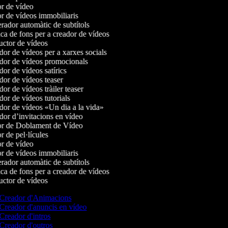
r de vídeo
r de vídeos immobiliaris
ador automàtic de subtítols
a de fons per a creador de vídeos
ctor de vídeos
or de vídeos per a xarxes socials
or de vídeos promocionals
or de vídeos satírics
or de vídeos teaser
r de vídeos tràiler teaser
or de vídeos tutorials
or de vídeos «Un dia a la vida»
or d’invitacions en vídeo
r de Doblament de Vídeo
 de pel·lícules
r de vídeo
r de vídeos immobiliaris
ador automàtic de subtítols
a de fons per a creador de vídeos
ctor de vídeos
Creador d'Animacions
Creador d'anuncis en vídeo
Creador d'intros
Creador d'outros