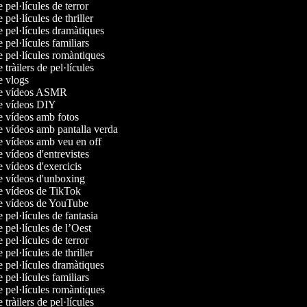
e pel·lícules de terror
e pel·lícules de thriller
e pel·lícules dramàtiques
e pel·lícules familiars
e pel·lícules romàntiques
e tràilers de pel·lícules
de vlogs
 de vídeos ASMR
de vídeos DIY
de vídeos amb fotos
de vídeos amb pantalla verda
de vídeos amb veu en off
e vídeos d'entrevistes
e vídeos d'exercicis
de vídeos d'unboxing
de vídeos de TikTok
de vídeos de YouTube
e pel·lícules de fantasia
e pel·lícules de l’Oest
e pel·lícules de terror
e pel·lícules de thriller
e pel·lícules dramàtiques
e pel·lícules familiars
e pel·lícules romàntiques
e tràilers de pel·lícules