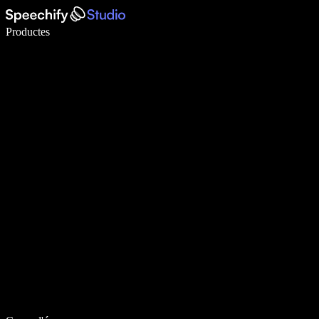
Escriu 5× més ràpid amb la veu
Productes
Més informació