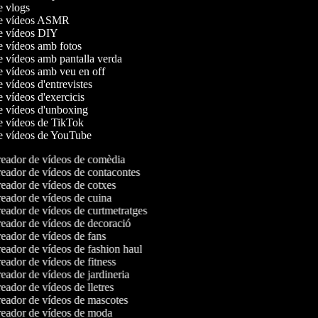
de vlogs
 de vídeos ASMR
de vídeos DIY
de vídeos amb fotos
de vídeos amb pantalla verda
de vídeos amb veu en off
e vídeos d'entrevistes
e vídeos d'exercicis
de vídeos d'unboxing
de vídeos de TikTok
de vídeos de YouTube
eador de vídeos de comèdia
eador de vídeos de contacontes
eador de vídeos de cotxes
eador de vídeos de cuina
eador de vídeos de curtmetratges
eador de vídeos de decoració
eador de vídeos de fans
eador de vídeos de fashion haul
eador de vídeos de fitness
eador de vídeos de jardineria
ador de vídeos de lletres
eador de vídeos de mascotes
eador de vídeos de moda