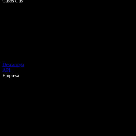
Casos d'ús
Descarrega
API
Empresa