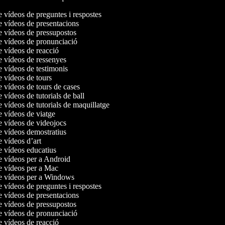
e vídeos de preguntes i respostes
de vídeos de presentacions
de vídeos de pressupostos
de vídeos de pronunciació
e vídeos de reacció
de vídeos de ressenyes
e vídeos de testimonis
e vídeos de tours
e vídeos de tours de cases
e vídeos de tutorials de ball
e vídeos de tutorials de maquillatge
e vídeos de viatge
de vídeos de videojocs
de vídeos demostratius
e vídeos d’art
de vídeos educatius
de vídeos per a Android
de vídeos per a Mac
de vídeos per a Windows
e vídeos de preguntes i respostes
de vídeos de presentacions
de vídeos de pressupostos
de vídeos de pronunciació
e vídeos de reacció