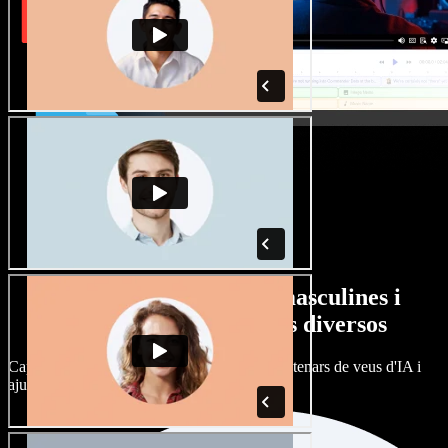
Gran varietat de veus masculines i
femenines amb accents diversos
Cap projecte ha de sonar igual. Tria entre centenars de veus d'IA i
ajusta'n l’accent.