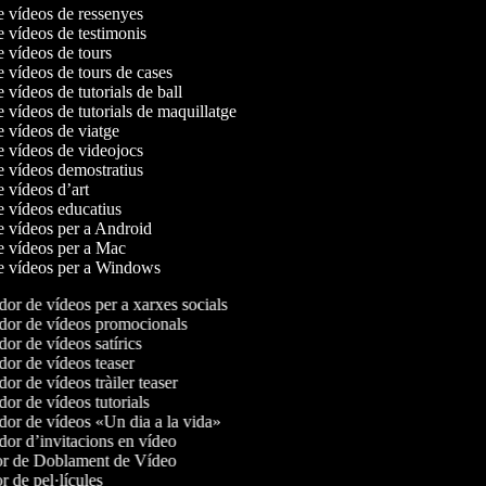
de vídeos de ressenyes
e vídeos de testimonis
e vídeos de tours
e vídeos de tours de cases
e vídeos de tutorials de ball
e vídeos de tutorials de maquillatge
e vídeos de viatge
de vídeos de videojocs
de vídeos demostratius
e vídeos d’art
de vídeos educatius
de vídeos per a Android
de vídeos per a Mac
de vídeos per a Windows
or de vídeos per a xarxes socials
or de vídeos promocionals
or de vídeos satírics
or de vídeos teaser
r de vídeos tràiler teaser
or de vídeos tutorials
or de vídeos «Un dia a la vida»
or d’invitacions en vídeo
r de Doblament de Vídeo
 de pel·lícules