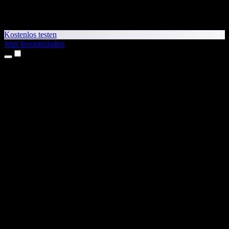
Kostenlos testen
Jetzt herunterladen
Produkte
Texte vorlesen lassen
iPhone- & iPad-Apps
Android-App
Chrome-Erweiterung
Edge-Erweiterung
Web-App
Mac-App
Windows-App