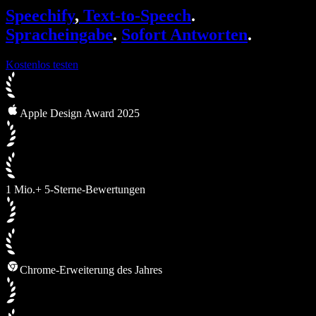
SIMBA Voice Agents
Speechify
,
Text-to-Speech
.
Speechify für Entwickler
Spracheingabe
.
Sofort Antworten
.
Kostenlos testen
Apple Design Award 2025
1 Mio.+ 5-Sterne-Bewertungen
Chrome-Erweiterung des Jahres