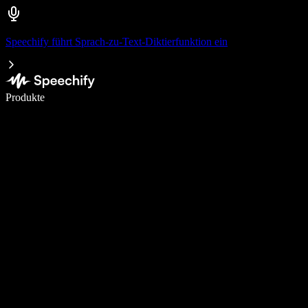
Speechify führt Sprach-zu-Text-Diktierfunktion ein
5× schneller schreiben mit Spracheingabe
Produkte
Mehr erfahren