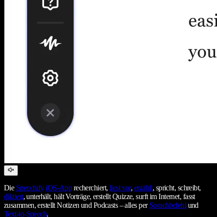
Die
Speechify
iOS-App
recherchiert,
liest vor
,
erzählt
, spricht, schreibt,
diktiert
, unterhält, hält Vorträge, erstellt Quizze, surft im Internet, fasst
zusammen, erstellt Notizen und Podcasts – alles per
Sprachbefehl
und
Text-to-Speech
.