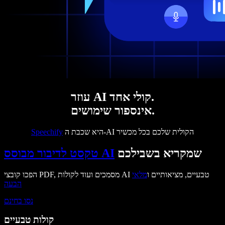
עוזר AI קולי אחד.
אינספור שימושים.
היא שכבת ה-AI הקולית שלכם בכל מכשיר
Speechify
שמקריא בשבילכם
טקסט לדיבור מבוסס AI
הפכו קובצי PDF, מסמכים ועוד לקולות AI טבעיים, מציאותיים ו
מלאי
הבעה
נסו בחינם
קולות טבעיים