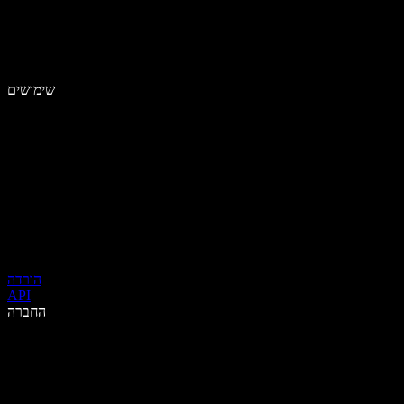
שימושים
הורדה
API
החברה