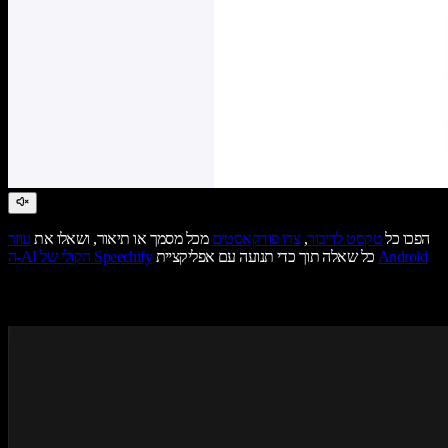
הפכו כל
טקסט לדיבור
,
צרו פודקאסטים
מכל מסמך או תיאור, ושאלו את
עוזר
Android
כל שאלה תוך כדי תנועה עם אפליקציית
ה-AI הקולי של Speechify