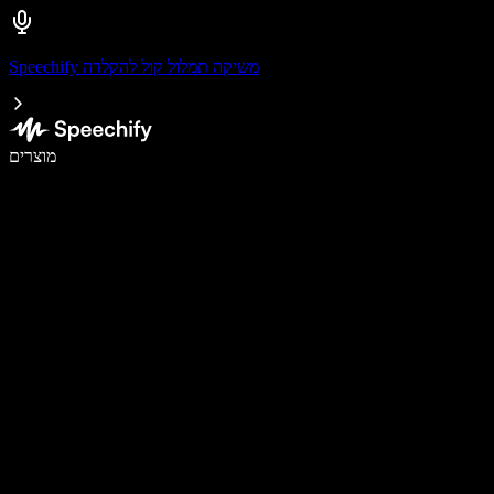
Speechify משיקה תמלול קול להקלדה
לכתוב פי 5 מהר יותר עם הכתבה קולית
מוצרים
למידע נוסף