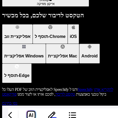
אייקון מוזיקה
הטקסט לדיבור שלכם, בכל מכשיר
iOS
תוסף ל-Chrome
אפליקציית ווב
Android
אפליקציית Mac
אפליקציית Windows
תוסף ל-Edge
להקריא אותו
Speechify
העלו כל PDF לאפליקציית הווב של Speechify ותנו ל
בקול טבעי באמצעות
טקסט לדיבור
, לסכם אותו או ליצור ממנו
פודקאסט
נסו בחינם