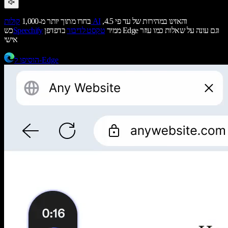
והאזינו במהירות של עד פי 4.5,
קולות AI
בחרו מתוך יותר מ-1,000
ממיר
טקסט לדיבור
בדפדפן Edge וגם עונה על שאלות כמו עוזר
Speechify
כש
אישי
הוסיפו ל-Edge