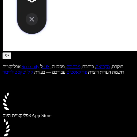
חוקרת,
מקריאה
, כותבת,
מכתיבה
, מסכמת,
iOS
ל
Speechify
אפליקציית
רושמת הערות ויוצרת
פודקאסטים
עבורכם — בעזרת
קול
ו
טקסט לדיבור
App Store
אפליקציית היום