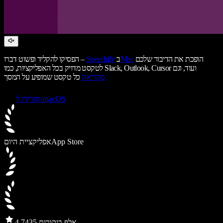
הופכת את הדיבור שלכם
Mac
ב
Speechify
הפסיקו להקליד ופשוט דברו –
לטקסט מדויק בכל האפליקציות, כמו Slack, Outlook, Cursor ועוד, וגם
מקריאה
כל טקסט שמופיע על המסך
הורידו ל-macOS
App Store
אפליקציית היום
435 אלף ביקורות
4.7