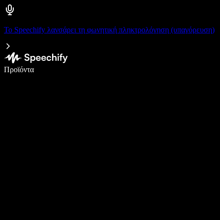
Το Speechify λανσάρει τη φωνητική πληκτρολόγηση (υπαγόρευση)
Γράψτε 5× πιο γρήγορα με φωνητική πληκτρολόγηση
Προϊόντα
Μάθετε περισσότερα