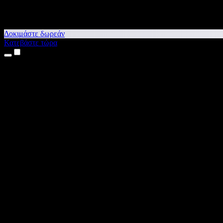
Δοκιμάστε δωρεάν
Κατεβάστε τώρα
Προϊόντα
Κείμενο σε Ομιλία
Εφαρμογές για iPhone & iPad
Εφαρμογή για Android
Επέκταση για Chrome
Επέκταση για Edge
Web εφαρμογή
Εφαρμογή για Mac
Εφαρμογή για Windows