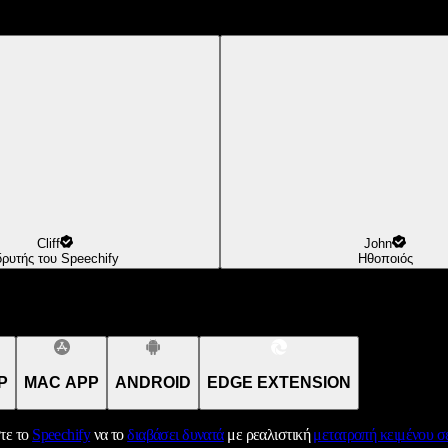
Cliff
John
δρυτής του Speechify
Ηθοποιός
P
MAC APP
ANDROID
EDGE EXTENSION
τε το
Speechify
να το
διαβάσει δυνατά
με ρεαλιστική
μετατροπή κειμένου σε