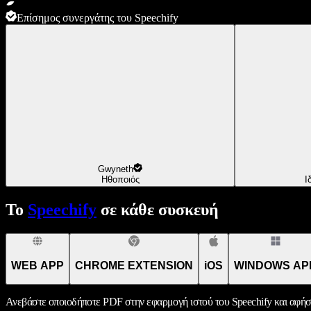
Επίσημος συνεργάτης του Speechify
Gwyneth
Ηθοποιός
Ι
Το
Speechify
σε κάθε συσκευή
WEB APP
CHROME EXTENSION
iOS
WINDOWS AP
Ανεβάστε οποιοδήποτε PDF στην εφαρμογή ιστού του Speechify και αφήσ