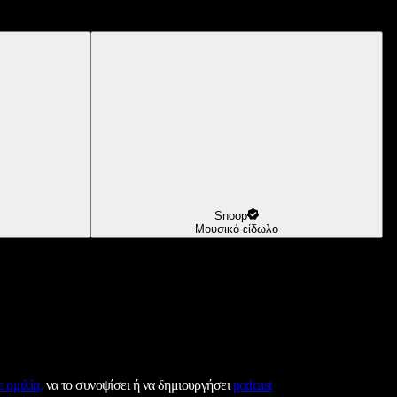
Snoop
Μουσικό είδωλο
 ομιλία,
να το συνοψίσει ή να δημιουργήσει
podcast