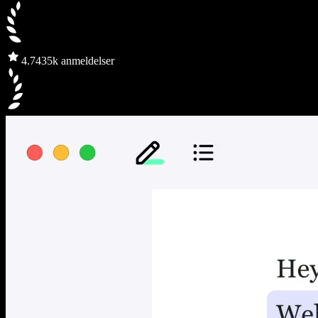
4.7
435k anmeldelser