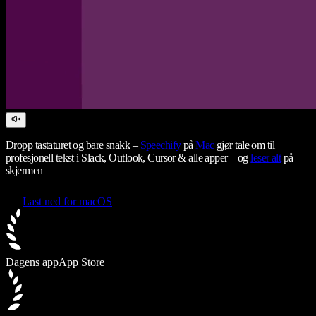
Dropp tastaturet og bare snakk –
Speechify
på
Mac
gjør tale om til
profesjonell tekst i Slack, Outlook, Cursor & alle apper – og
leser alt
på
skjermen
Last ned for macOS
Dagens app
App Store