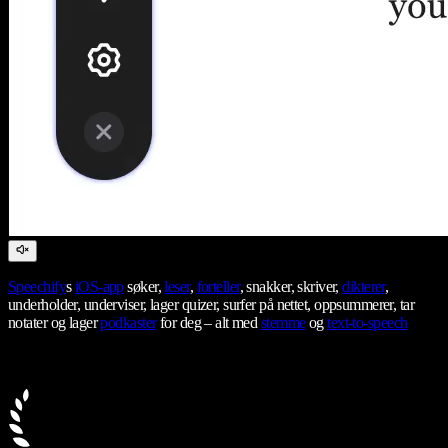
Speechify
s
iOS-app
søker,
leser
,
forteller
, snakker, skriver,
dikterer
,
underholder, underviser, lager quizer, surfer på nettet, oppsummerer, tar
notater og lager
podkaster
for deg – alt med
stemme
og
text-to-speech