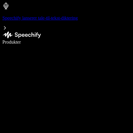
Speechify lanserer tale-til-tekst-diktering
Skriv 5× raskere med diktering
Produkter
Les mer