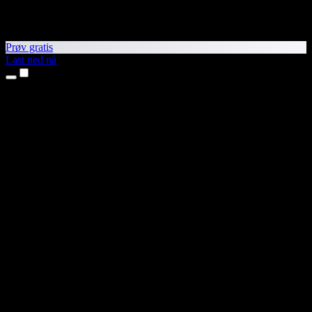
Prøv gratis
Last ned nå
Produkter
Tekst til tale
iPhone- og iPad-apper
Android-app
Chrome-utvidelse
Edge-utvidelse
Nettapp
Mac-app
Windows-app