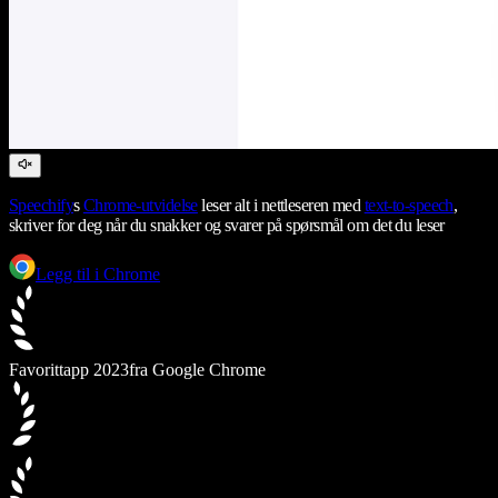
Speechify
s
Chrome-utvidelse
leser alt i nettleseren med
text-to-speech
,
skriver for deg når du snakker og svarer på spørsmål om det du leser
Legg til i Chrome
Favorittapp 2023
fra Google Chrome