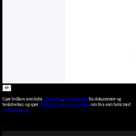
Gjør hvilken som helst
tekst til tale
,
lag podkaster
fra dokumenter og
beskrivelser, og spør
Speechify Voice AI Assistant
om hva som helst med
Android-appen