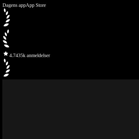
Dagens app
App Store
4.7
435k anmeldelser