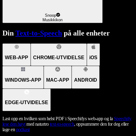
Snoop
Musikkikon
Din
Text-to-Speech
på alle enheter
WEB-APP
CHROME-UTVIDELSE
iOS
WINDOWS-APP
MAC-APP
ANDROID
EDGE-UTVIDELSE
Last opp en hvilken som helst PDF i Speechifys web-app og la
Speechify
lese den høyt
med naturtro
text-to-speech
, oppsummere den for deg eller
lage en
podkast