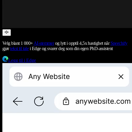
Velg blant 1 000+
AI-stemmer
og lytt i opptil 4,5x hastighet når
Speechify
gjør
tekst til tale
i Edge og svarer deg som din egen PhD-assistent
Legg til i Edge