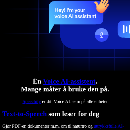
Én
Voice AI-assistent
.
Mange måter å bruke den på.
Speechify
er ditt Voice AI-team på alle enheter
Text-to-Speech
som leser for deg
Gjør PDF-er, dokumenter m.m. om til naturtro og
uttrykksfulle
AI-