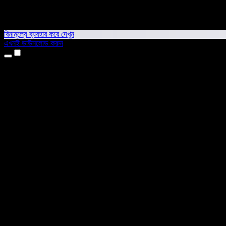
বিনামূল্যে ব্যবহার করে দেখুন
এখনই ডাউনলোড করুন
প্রোডাক্ট
টেক্সট টু স্পিচ
আইফোন ও আইপ্যাড অ্যাপ
অ্যান্ড্রয়েড অ্যাপ
ক্রোম এক্সটেনশন
এজ এক্সটেনশন
ওয়েব অ্যাপ
ম্যাক অ্যাপ
উইন্ডোজ অ্যাপ