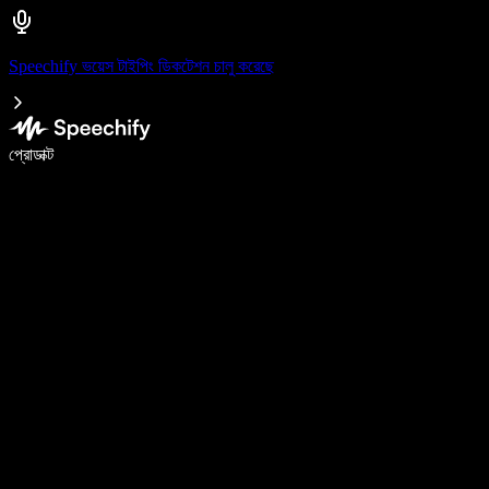
Speechify ভয়েস টাইপিং ডিকটেশন চালু করেছে
ভয়েস টাইপিং দিয়ে ৫ গুণ দ্রুত লিখুন
প্রোডাক্ট
আরও জানুন