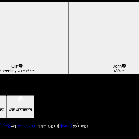
Cliff
John
Speechify-এর প্রতিষ্ঠাতা
অভিনেতা
য়েড
এজ এক্সটেনশন
 টু স্পিচ
–এ
পড়ে শোনাবে
, সারাংশ দেবে বা
পডকাস্ট
তৈরি করবে