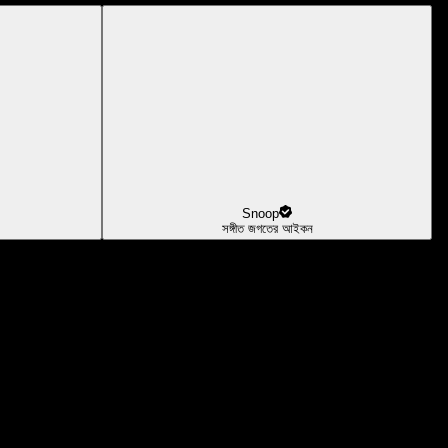
Snoop
সঙ্গীত জগতের আইকন