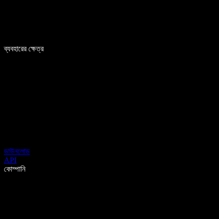
ব্যবহারের ক্ষেত্র
ডাউনলোড
API
কোম্পানি