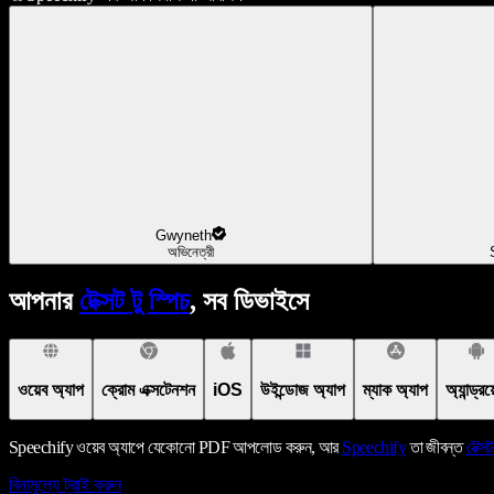
Gwyneth
অভিনেত্রী
আপনার
টেক্সট টু স্পিচ
, সব ডিভাইসে
ওয়েব অ্যাপ
ক্রোম এক্সটেনশন
iOS
উইন্ডোজ অ্যাপ
ম্যাক অ্যাপ
অ্যান্ড্র
Speechify ওয়েব অ্যাপে যেকোনো PDF আপলোড করুন, আর
Speechify
তা জীবন্ত
টেক্সট
বিনামূল্যে ট্রাই করুন