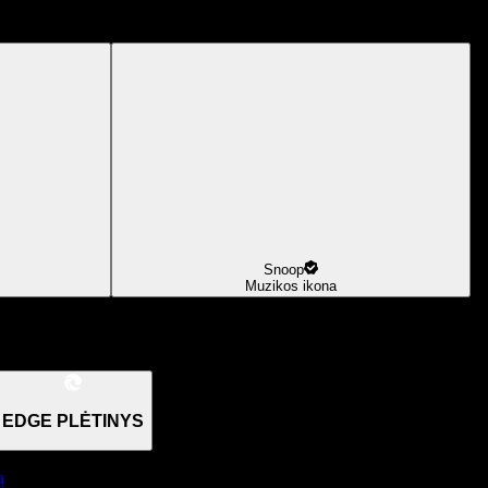
Snoop
Muzikos ikona
EDGE PLĖTINYS
ą