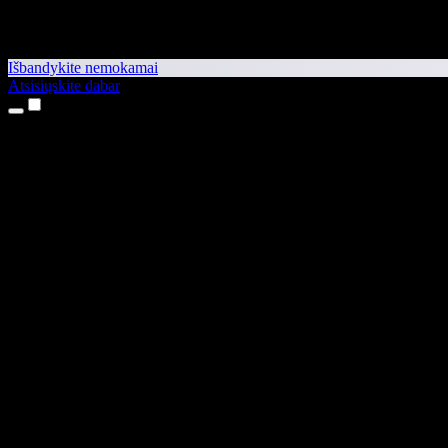
Išbandykite nemokamai
Atsisiųskite dabar
Produktai
Teksto skaitymas balsu
iPhone ir iPad programėlės
Android programėlė
Chrome plėtinys
Edge plėtinys
Interneto programėlė
Mac programėlė
Windows programėlė