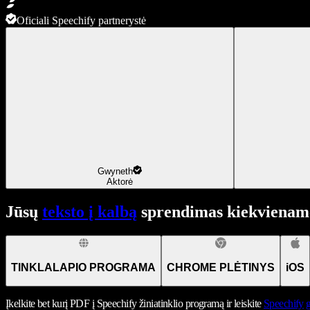
Oficiali Speechify partnerystė
Gwyneth
Aktorė
Jūsų
teksto į kalbą
sprendimas kiekviename
TINKLALAPIO PROGRAMA
CHROME PLĖTINYS
iOS
Įkelkite bet kurį PDF į Speechify žiniatinklio programą ir leiskite
Speechify
g