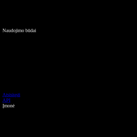
Naudojimo būdai
Atsisiųsti
API
Įmonė