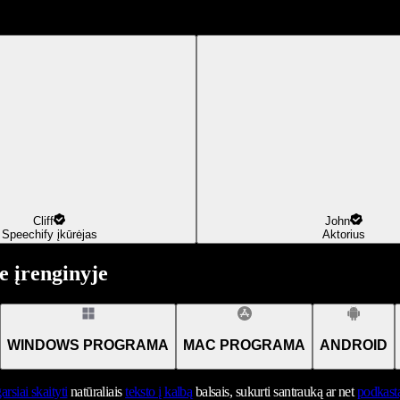
Cliff
John
Speechify įkūrėjas
Aktorius
 įrenginyje
WINDOWS PROGRAMA
MAC PROGRAMA
ANDROID
arsiai skaityti
natūraliais
teksto į kalbą
balsais, sukurti santrauką ar net
podkast