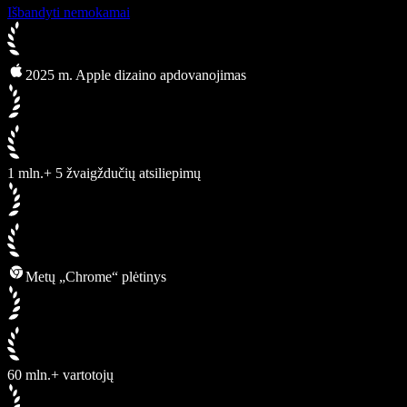
Išbandyti nemokamai
2025 m. Apple dizaino apdovanojimas
1 mln.+ 5 žvaigždučių atsiliepimų
Metų „Chrome“ plėtinys
60 mln.+ vartotojų