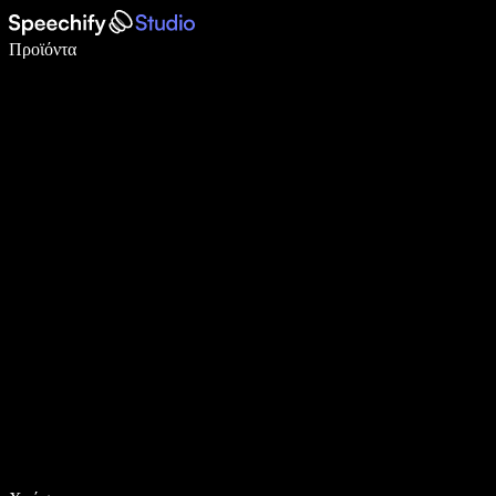
Γράψτε 5× πιο γρήγορα με φωνητική πληκτρολόγηση
Προϊόντα
Μάθετε περισσότερα