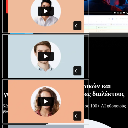
Τεράστια συλλογή ανδρικών και
γυναικείων φωνών με άπειρες διαλέκτους
Κάθε έργο είναι μοναδικό. Διάλεξε ανάμεσα σε 100+ AI ηθοποιούς
φωνής & διαλέκτους και κάν’ τους όπως θες.