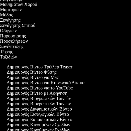
εο Μαθημάτων Χορού
ο Μαρτυριών
ο Μόδας
ο Ξενάγησης
ο Ξενάγησης Σπιτιού
ο Οδηγιών
ο Παρουσίασης
εο Προσκλήσεων
ο Συνέντευξης
ο Τέχνης
ο Ταξιδιών
Δημιουργός Βίντεο Τρέιλερ Teaser
Δημιουργός Βίντεο Φύσης
Δημιουργός Βίντεο για Mac
Δημιουργός Βίντεο για Κοινωνικά Δίκτυα
Δημιουργός Βίντεο για το YouTube
Δημιουργός Βίντεο με Αφήγηση
Δημιουργός Βιογραφικών Ταινιών
Δημιουργός Βιογραφικών Ταινιών
Δημιουργός Διαφημιστικών Βίντεο
Δημιουργός Εισαγωγικών Βίντεο
Δημιουργός Εκπαιδευτικών Βίντεο
Δημιουργός Κινουμένων Σχεδίων
Δημιουργός Κινούμενων Σχεδίων