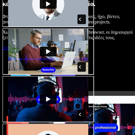
κάνετε με το Speechify Studio.
Φτιάξτε voice overs, προσθέστε δωρεάν εικόνες, ήχο, βίντεο,
αντιγραφή φωνής – ολοκληρωμένα audio/video projects.
Χωρίς καμπύλη εκμάθησης και με όλα στον browser, οι δημιουργοί
ξεπερνούν τα κλασικά όρια και δίνουν ζωή στις ιδέες τους.
Ξεκινήστε με το Studio