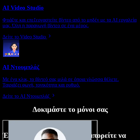
AI Video Studio
Φτιάξτε και επεξεργαστείτε βίντεο από το μηδέν με τα AI εργαλεία
μας. Όλη η παραγωγή βίντεο σε ένα μέρος.
Δείτε το Video Studio
AI Ντουμπλάζ
Με ένα κλικ, το βίντεό σας μιλά σε όποια γλώσσα θέλετε.
Ταιριάζει φωνή, τονικότητα και ρυθμό.
Δείτε το AI Ντουμπλάζ
Δοκιμάστε το μόνοι σας
Ένα μικρό δείγμα από όσα μπορείτε να