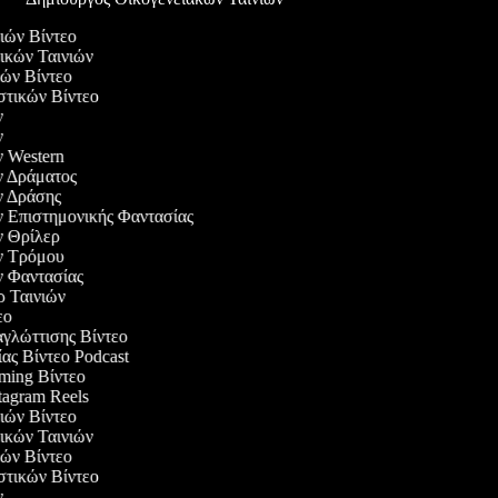
διών Βίντεο
τικών Ταινιών
ικών Βίντεο
αστικών Βίντεο
ών
ών
ών Western
ών Δράματος
ών Δράσης
ών Επιστημονικής Φαντασίας
ών Θρίλερ
ών Τρόμου
ών Φαντασίας
ερ Ταινιών
τεο
αγλώττισης Βίντεο
ίας Βίντεο Podcast
aming Βίντεο
stagram Reels
διών Βίντεο
τικών Ταινιών
ικών Βίντεο
αστικών Βίντεο
ών