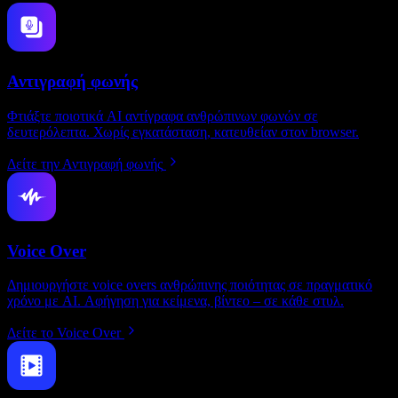
Αντιγραφή φωνής
Φτιάξτε ποιοτικά AI αντίγραφα ανθρώπινων φωνών σε
δευτερόλεπτα. Χωρίς εγκατάσταση, κατευθείαν στον browser.
Δείτε την Αντιγραφή φωνής
Voice Over
Δημιουργήστε voice overs ανθρώπινης ποιότητας σε πραγματικό
χρόνο με AI. Αφήγηση για κείμενα, βίντεο – σε κάθε στυλ.
Δείτε το Voice Over