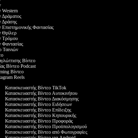
ών
ών Western
ών Δράματος
ών Δράσης
ών Επιστημονικής Φαντασίας
ών Θρίλερ
ών Τρόμου
ών Φαντασίας
ερ Ταινιών
τεο
αγλώττισης Βίντεο
ίας Βίντεο Podcast
aming Βίντεο
stagram Reels
Κατασκευαστής Βίντεο TikTok
Κατασκευαστής Βίντεο Αυτοκινήτου
Κατασκευαστής Βίντεο Διακόσμησης
Κατασκευαστής Βίντεο Ειδήσεων
Κατασκευαστής Βίντεο Επίδειξης
Κατασκευαστής Βίντεο Κηπουρικής
Κατασκευαστής Βίντεο Προφοράς
Κατασκευαστής Βίντεο Προϋπολογισμού
Κατασκευαστής Βίντεο από Φωτογραφίες
Κατασκευαστής Βίντεο για Android