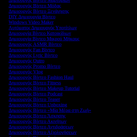
Δημιουργός Βίντεο Μαρτυριών
Δημιουργός Βίντεο Μόδας
Δημιουργός Βίντεο Ξενάγησης
DIY Δημιουργία Βίντεο
Windows Video Maker
Αυτόματος Δημιουργός Υποτίτλων
Δημιουργία Βίντεο Κατοικίδιων
Δημιουργία Βίντεο Μικρού Μήκους
Δημιουργός ASMR Βίντεο
Δημιουργός Fan Βίντεο
Δημιουργός Lyric Βίντεο
Δημιουργός Outro
Δημιουργός Promo Βίντεο
Δημιουργός Vlog
Δημιουργός Βίντεο Fashion Haul
Δημιουργός Βίντεο Fitness
Δημιουργός Βίντεο Makeup Tutorial
Δημιουργός Βίντεο Podcast
Δημιουργός Βίντεο Teaser
Δημιουργός Βίντεο Unboxing
Δημιουργός Βίντεο «Μία Μέρα στη Ζωή»
Δημιουργός Βίντεο Άσκησης
Δημιουργός Βίντεο Ακινήτων
Δημιουργός Βίντεο Αντιδράσεων
Δημιουργός Βίντεο Αξιολογήσεων