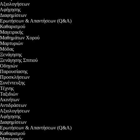
ο Αξιολογήσεων
ο Αφήγησης
ο Διαφημίσεων
εο Ερωτήσεων & Απαντήσεων (Q&A)
ο Καθαρισμού
ο Μαγειρικής
εο Μαθημάτων Χορού
ο Μαρτυριών
ο Μόδας
ο Ξενάγησης
ο Ξενάγησης Σπιτιού
ο Οδηγιών
ο Παρουσίασης
εο Προσκλήσεων
ο Συνέντευξης
ο Τέχνης
ο Ταξιδιών
ο Ακινήτων
ο Αντιδράσεων
ο Αξιολογήσεων
ο Αφήγησης
ο Διαφημίσεων
εο Ερωτήσεων & Απαντήσεων (Q&A)
ο Καθαρισμού
ο Μαγειρικής