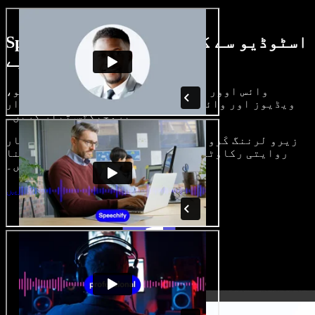
Speechify اسٹوڈیو سے کیا کچھ کر سکتے
ہیں، دیکھیے
وائس اوور بنائیں، رائلٹی فری امیجز، آڈیو،
ویڈیوز اور وائس کلون شامل کر کے بھرپور، شاندار
پروجیکٹس تیار کریں۔
زیرو لرننگ کَرو اور سب کچھ براؤزر میں، تخلیق کار
روایتی رکاوٹیں توڑ کر اپنے خیالات کو حقیقت بنا
سکتے ہیں۔
اسٹوڈیو شروع کریں