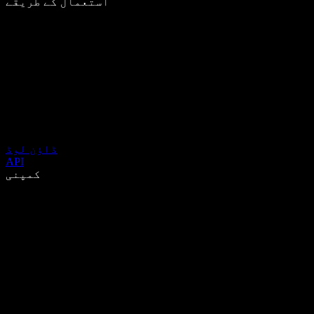
استعمال کے طریقے
ڈاؤن لوڈ
API
کمپنی