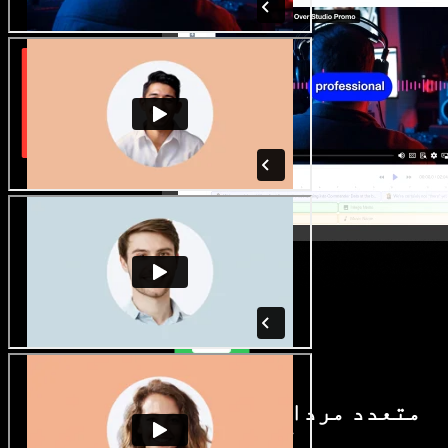
متعدد مردانہ و زنانہ آوازیں اور
لہجے دستیاب