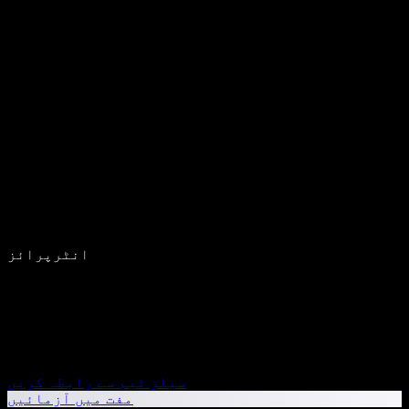
انٹرپرائز
سیلز ٹیم سے رابطہ کریں
مفت میں آزمائیں