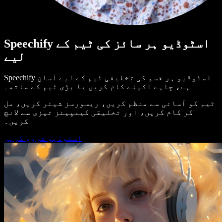
Speechify اسٹوڈیو ہر سائز کی ٹیم کے
لیے
Speechify اسٹوڈیو ہر قسم کی تخلیقی ٹیم کے لیے آسان
ہے، چاہے اکیلے کام کریں یا بڑی ٹیم کے ساتھ۔
ٹیم کو آسانی سے منظم کریں، ریسورسز شیئر کریں، مل
کر کام کریں، اور تخلیقی کیمپینز تیزی سے لانچ
کریں۔
اسٹوڈیو شروع کریں