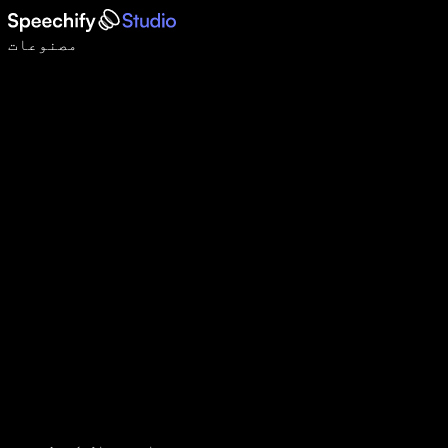
وائس ٹائپنگ کے ساتھ 5 گنا تیزی سے لکھیں
مصنوعات
مزید جانیں