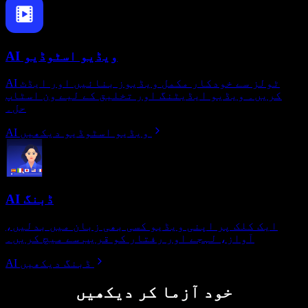
AI ویڈیو اسٹوڈیو
AI ٹولز سے خودکار مکمل ویڈیوز بنائیں اور ایڈٹ
کریں۔ ویڈیو ایڈیٹنگ اور تخلیق کے لیے ون اسٹاپ
حل۔
AI ویڈیو اسٹوڈیو دیکھیں
AI ڈبنگ
ایک کلک پر اپنی ویڈیو کسی بھی زبان میں بدلیں،
آواز، لہجے اور رفتار کو قریب سے میچ کریں۔
AI ڈبنگ دیکھیں
خود آزما کر دیکھیں