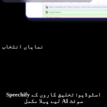
نمایاں انتخاب
Speechify اسٹوڈیو: تخلیق کاروں کے
لیے پہلا مکمل AI سوئٹ