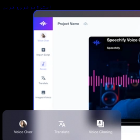
اسٹوڈیو شروع کریں