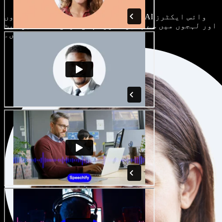
ہر پروجیکٹ الگ ہوتا ہے۔ سینکڑوں AI وائس ایکٹرز
اور لہجوں میں سے چنیں، اور اپنی مرضی کے مطابق سیٹ
کریں۔