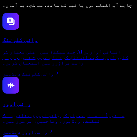
چاہے آپ اکیلے ہوں یا ٹیم کے ساتھ، سب کچھ بس آسان۔
وائس کلوننگ
چند سیکنڈ میں اعلیٰ معیار کی AI انسانی آوازیں
کلون کریں۔ کچھ انسٹال کرنے کی ضرورت نہیں، براہِ
راست براؤزر میں استعمال کریں۔
وائس کلوننگ دیکھیں
وائس اوور
AI سے فوراً انسانی معیار کی وائس اوورز بنائیں۔
ٹیکسٹ، ویڈیوز، وضاحتیں، ہر طرز میں۔
وائس اوور دیکھیں