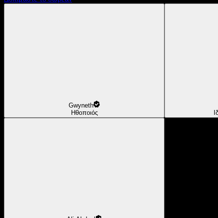
Gwyneth
Ηθοποιός
Ι