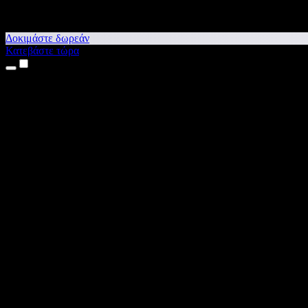
Δοκιμάστε δωρεάν
Κατεβάστε τώρα
Προϊόντα
Κείμενο σε Ομιλία
Εφαρμογές για iPhone & iPad
Εφαρμογή για Android
Επέκταση για Chrome
Επέκταση για Edge
Web εφαρμογή
Εφαρμογή για Mac
Εφαρμογή για Windows