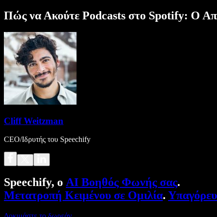
Πώς να Ακούτε Podcasts στο Spotify: Ο Α
Cliff Weitzman
CEO/Ιδρυτής του Speechify
Speechify, ο
AI Βοηθός Φωνής σας
.
Μετατροπή Κειμένου σε Ομιλία
.
Υπαγόρε
Δοκιμάστε το δωρεάν