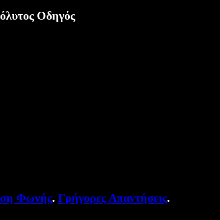
πόλυτος Οδηγός
υση Φωνής
.
Γρήγορες Απαντήσεις
.