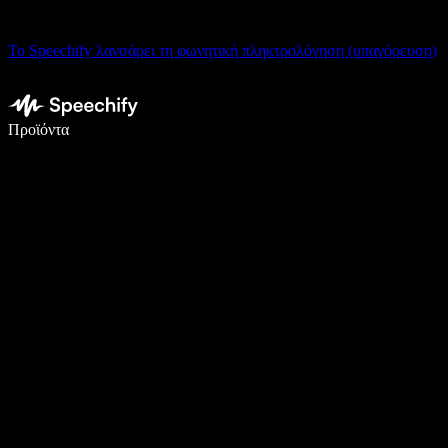
Το Speechify λανσάρει τη φωνητική πληκτρολόγηση (υπαγόρευση)
Γράψτε 5× πιο γρήγορα με φωνητική πληκτρολόγηση
Προϊόντα
Μάθετε περισσότερα