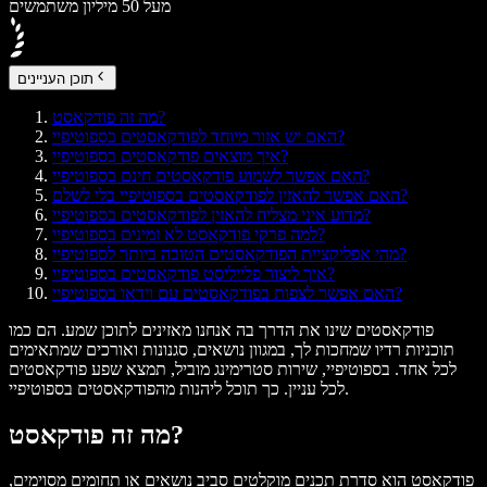
מעל 50 מיליון משתמשים
תוכן העניינים
מה זה פודקאסט?
האם יש אזור מיוחד לפודקאסטים בספוטיפיי?
איך מוצאים פודקאסטים בספוטיפיי?
האם אפשר לשמוע פודקאסטים חינם בספוטיפיי?
האם אפשר להאזין לפודקאסטים בספוטיפיי בלי לשלם?
מדוע איני מצליח להאזין לפודקאסטים בספוטיפיי?
למה פרקי פודקאסט לא זמינים בספוטיפיי?
מהי אפליקציית הפודקאסטים הטובה ביותר לספוטיפיי?
איך ליצור פלייליסט פודקאסטים בספוטיפיי?
האם אפשר לצפות בפודקאסטים עם וידאו בספוטיפיי?
פודקאסטים שינו את הדרך בה אנחנו מאזינים לתוכן שמע. הם כמו
תוכניות רדיו שמחכות לך, במגוון נושאים, סגנונות ואורכים שמתאימים
לכל אחד. בספוטיפיי, שירות סטרימינג מוביל, תמצא שפע פודקאסטים
לכל עניין. כך תוכל ליהנות מהפודקאסטים בספוטיפיי.
מה זה פודקאסט?
פודקאסט הוא סדרת תכנים מוקלטים סביב נושאים או תחומים מסוימים,