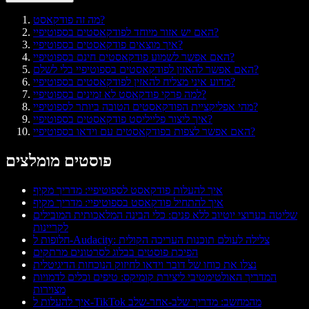
מה זה פודקאסט?
האם יש אזור מיוחד לפודקאסטים בספוטיפיי?
איך מוצאים פודקאסטים בספוטיפיי?
האם אפשר לשמוע פודקאסטים חינם בספוטיפיי?
האם אפשר להאזין לפודקאסטים בספוטיפיי בלי לשלם?
מדוע איני מצליח להאזין לפודקאסטים בספוטיפיי?
למה פרקי פודקאסט לא זמינים בספוטיפיי?
מהי אפליקציית הפודקאסטים הטובה ביותר לספוטיפיי?
איך ליצור פלייליסט פודקאסטים בספוטיפיי?
האם אפשר לצפות בפודקאסטים עם וידאו בספוטיפיי?
פוסטים מומלצים
איך להעלות פודקאסט לספוטיפיי: מדריך מקיף
איך להתחיל פודקאסט בספוטיפיי: מדריך מקיף
שליטה בערוצי יוטיוב ללא פנים: כלי הבינה המלאכותית המובילים
לקריינות
חלופות ל-Audacity: צלילה לעולם תוכנות העריכה הקולית
הפיכת פוסטים בבלוג לסרטונים מרתקים
נצלו את כוחו של דובר וידאו לחיזוק הנוכחות הדיגיטלית
המדריך האולטימטיבי ליצירת קומיקס: טיפים וכלים לדמויות
מצוירות
איך להעלות ל-TikTok מהמחשב: מדריך שלב-אחר-שלב