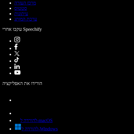
מרכז העזרה
סטטוס
עיתונות
ערכת המותג
עקבו אחרי Speechify
הורידו את האפליקציה
להורדה ל-macOS
להורדה ל-Windows