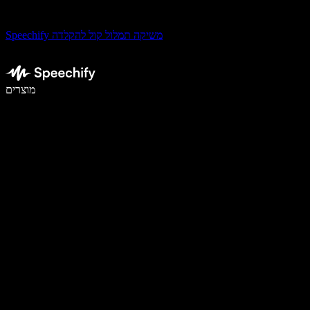
Speechify משיקה תמלול קול להקלדה
לכתוב פי 5 מהר יותר עם הכתבה קולית
מוצרים
למידע נוסף