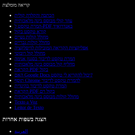
קריאה מומלצת
הכתבה והקלדה קולית
עוזר קולי מבוסס בינה מלאכותית
המרת טקסט ל-PDF באנדרואיד
קורא טקסט בקול
מחולל קולות נשיים
מחולל קולות גבריים
אפליקציות הקריאה המובילות לדיסלקציה
מחולל קול רובוטי
המרת טקסט לדיבור בסגנון אנימה
מחליף קול מבוסס בינה מלאכותית
הקראת PDF בקול
האם Google Docs יכול להקריא לי טקסט?
תוסף Chrome להמרת טקסט לדיבור
המרת טקסט לדיבור בהינדית
הקראת PDF בקול רם
מחולל קולות מבוסס בינה מלאכותית
Texto a Voz
Leitor de Texto
הצגה בשפות אחרות
العربية