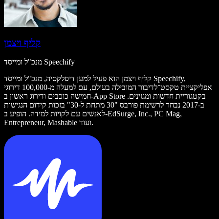
קליף ויצמן
מנכ"ל ומייסד Speechify
קליף ויצמן הוא פעיל למען דיסלקסיה, מנכ"ל ומייסד Speechify,
אפליקציית טקסט־לדיבור המובילה בעולם, עם למעלה מ-100,000 דירוגי
חמישה כוכבים ודירוג ראשון ב-App Store בקטגוריית חדשות ומגזינים.
ב-2017 נבחר לרשימת פורבס "30 מתחת ל-30" בזכות קידום הנגישות
לאנשים עם לקויות למידה. הופיע ב-EdSurge, Inc., PC Mag,
Entrepreneur, Mashable ועוד.