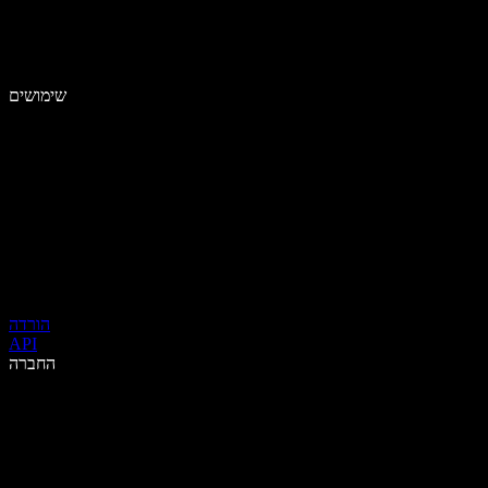
שימושים
הורדה
API
החברה