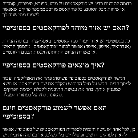
בדומה לתוכנית רדיו. יש פודקאסטים על מדע, ספורט, סיפורים, קומדיה
או שיחות מכל הסוגים. כל פודקאסט מורכב ממספר פרקים שאפשר
לשמוע מתי שנוח לך.
האם יש אזור מיוחד לפודקאסטים בספוטיפיי?
כן, בספוטיפיי יש אזור ייעודי לפודקאסטים. באפליקציה ובגרסה הניידת
(אנדרואיד, אייפון, אייפד) אפשר לבחור "פודקאסטים" מהמסך הראשי
או משורת הניווט התחתונה ולגלות תכנים רלוונטיים.
איך מוצאים פודקאסטים בספוטיפיי?
הגישה לפודקאסטים בספוטיפיי פשוטה: פתח את האפליקציה ועבור
למסך הבית. הקש על סמל החיפוש והקלד את שם הפודקאסט או נושא
שמעניין אותך. בחר את עטיפת התוכנית לקבלת רשימת הפרקים.
להאזנה, לחץ על כפתור ההפעלה.
האם אפשר לשמוע פודקאסטים חינם
בספוטיפיי?
כן, לכל אחד יש גישה חינמית לספריית הפודקאסטים של ספוטיפיי. אפשר
להאזין לפרקים חדשים ופופולריים בלי לשלם, אך בגרסה החינמית יש