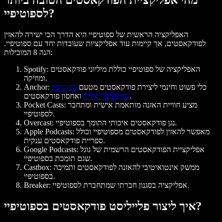
מהי אפליקציית הפודקאסטים הטובה ביותר
לספוטיפיי?
האפליקציה הראשית של ספוטיפיי היא הדרך הכי ישירה להאזין
לפודקאסטים, אך קיימות עוד אפליקציות שעובדות יחד עם ספוטיפיי.
הנה 8 המובילות:
האפליקציה של ספוטיפיי כוללת מיליוני פודקאסטים
Spotify:
ומוזיקה.
כלי פשוט וחינמי ליצירת פודקאסטים מטעם
ספוטיפיי
Anchor:
ואחסון פודקאסטים.
שמאפשר יצירה
מציע חוויית האזנה מותאמת אישית ומתחבר
Pocket Casts:
לספוטיפיי.
נגן פודקאסטים איכותי התומך בספוטיפיי.
Overcast:
מאפשר להאזין לפודקאסטים מספוטיפיי וכולל
Apple Podcasts:
ספריית פודקאסטים ענקית.
אפליקציית הפודקאסטים הרשמית של גוגל
Google Podcasts:
שגם תומכת בספוטיפיי.
ממשק אינטואיטיבי להאזנה לפודקאסטים ותמיכה
Castbox:
בספוטיפיי.
אפליקציה בסגנון חברתי שמתחברת לספוטיפיי.
Breaker:
איך ליצור פלייליסט פודקאסטים בספוטיפיי?