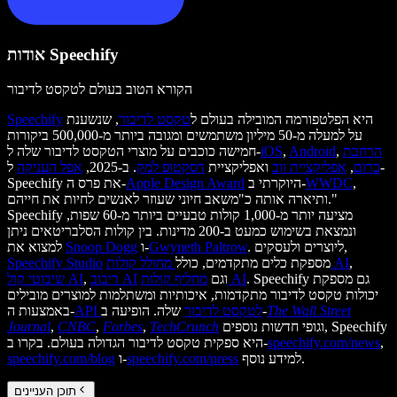
אודות Speechify
הקורא הטוב בעולם לטקסט לדיבור
היא הפלטפורמה המובילה בעולם ל
טקסט לדיבור
, שנשענת
Speechify
על למעלה מ-50 מיליון משתמשים ומגובה ביותר מ-500,000 ביקורות
הרחבת
,
Android
,
iOS
חמישה כוכבים על מוצרי הטקסט לדיבור שלה ל-
כרום
,
אפליקציית ווב
ואפליקציית
דסקטופ למק
. ב-2025,
אפל העניקה
ל-
,
WWDC
היוקרתי ב-
Apple Design Award
Speechify את פרס ה-
ותיארה אותה כ"משאב חיוני שעוזר לאנשים לחיות את חייהם."
Speechify מציעה יותר מ-1,000 קולות טבעיים ביותר מ-60 שפות,
ונמצאת בשימוש כמעט ב-200 מדינות. בין קולות הסלבריטאים ניתן
. ליוצרים ולעסקים,
Gwyneth Paltrow
ו-
Snoop Dogg
למצוא את
,
מחולל קולות AI
מספקת כלים מתקדמים, כולל
Speechify Studio
. Speechify גם מספקת
מחליף קולות AI
וגם
דיבוב AI
,
שיבוטי קול AI
יכולות טקסט לדיבור מתקדמות, איכותיות ומשתלמות למוצרים מובילים
The Wall Street
שלה. הופיעה ב-
API לטקסט לדיבור
באמצעות ה-
וגופי חדשות נוספים, Speechify
TechCrunch
,
Forbes
,
CNBC
,
Journal
,
speechify.com/news
היא ספקית טקסט לדיבור הגדולה בעולם. בקרו ב-
למידע נוסף.
speechify.com/press
ו-
speechify.com/blog
תוכן העניינים