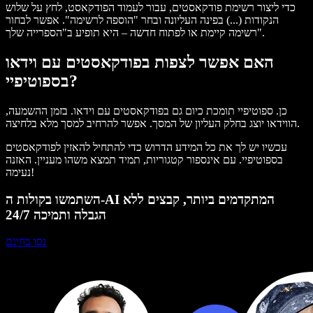
כדי ליצור רשימת פודקאסטים, עבור לעמוד הפודקאסט, לחץ על שלוש
הנקודות (...) בפינה העליונה ובחר "הוספה לרשימה". אפשר לבחור
רשימה קיימת או לפתוח חדשה – היא תופיע ב"הספרייה שלך".
האם אפשר לצפות בפודקאסטים עם וידאו
בספוטיפיי?
כן. ספוטיפיי תומכת כיום גם בפודקאסטים עם וידאו. בזמן ההשמעה,
הווידאו יוצג בחלק העליון של המסך. אפשר להרחיב למסך מלא בלחיצה.
עכשיו יש לך את כל המידע הדרוש כדי להתחיל להאזין לפודקאסטים
בספוטיפיי. עם אינספור קטגוריות, תמיד תמצא משהו מעניין. האזנה
נעימה!
השתמשו בקולות ה-AI המתקדמים ביותר, קבצים ללא
הגבלה ותמיכה 24/7
נסו בחינם