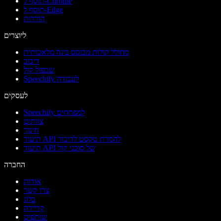
תוסף ל-Chrome
תוסף ל-Edge
הורדות
ליוצרים
מחולל קולות מבוסס בינה מלאכותית
דיבוב
שכפול קול
Speechify לעבודה
לעסקים
Speechify למפתחים
צוותים
חינוך
תיעוד API להמרת טקסט לדיבור
תיעוד API של סוכני קול
החברה
אודות
צרו קשר
בלוג
קריירה
שותפים