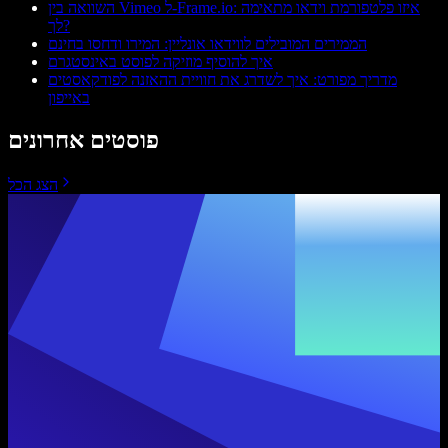
השוואה בין Vimeo ל-Frame.io: איזו פלטפורמת וידאו מתאימה
לך?
הממירים המובילים לווידאו אונליין: המירו ודחסו בחינם
איך להוסיף מוזיקה לפוסט באינסטגרם
מדריך מפורט: איך לשדרג את חוויית ההאזנה לפודקאסטים
באייפון
פוסטים אחרונים
הצג הכל