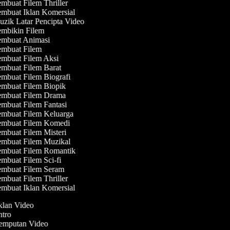
mbuat Filem Thriller
mbuat Iklan Komersial
zik Latar Pencipta Video
mbikin Filem
mbuat Animasi
mbuat Filem
mbuat Filem Aksi
mbuat Filem Barat
mbuat Filem Biografi
mbuat Filem Biopik
mbuat Filem Drama
mbuat Filem Fantasi
mbuat Filem Keluarga
mbuat Filem Komedi
mbuat Filem Misteri
mbuat Filem Muzikal
mbuat Filem Romantik
mbuat Filem Sci-fi
mbuat Filem Seram
mbuat Filem Thriller
mbuat Iklan Komersial
Iklan Video
Intro
Jemputan Video