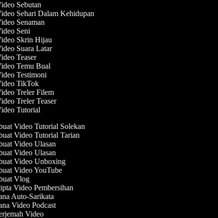
Video Sebutan
Video Sehari Dalam Kehidupan
 Video Senaman
Video Seni
Video Skrin Hijau
Video Suara Latar
Video Teaser
Video Temu Bual
Video Testimoni
Video TikTok
Video Treler Filem
Video Treler Teaser
Video Tutorial
at Video Tutorial Solekan
at Video Tutorial Tarian
uat Video Ulasan
uat Video Ulasan
uat Video Unboxing
uat Video YouTube
uat Vlog
pta Video Pembersihan
na Auto-Sarikata
na Video Podcast
rjemah Video