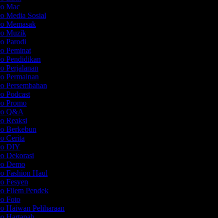
deo Mac
eo Media Sosial
deo Memasak
eo Muzik
eo Parodi
eo Peminat
eo Pendidikan
eo Perjalanan
eo Permainan
eo Persembahan
eo Podcast
deo Promo
deo Q&A
eo Reaksi
eo Berkebun
eo Cerita
deo DIY
eo Dekorasi
deo Demo
eo Fashion Haul
eo Fesyen
eo Filem Pendek
eo Foto
eo Haiwan Peliharaan
eo Hartanah