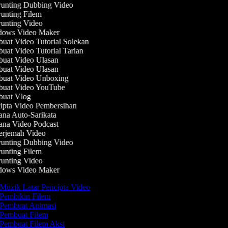
unting Dubbing Video
nting Filem
nting Video
ows Video Maker
at Video Tutorial Solekan
at Video Tutorial Tarian
uat Video Ulasan
uat Video Ulasan
uat Video Unboxing
uat Video YouTube
uat Vlog
pta Video Pembersihan
na Auto-Sarikata
na Video Podcast
rjemah Video
unting Dubbing Video
nting Filem
nting Video
ows Video Maker
Muzik Latar Pencipta Video
Pembikin Filem
Pembuat Animasi
Pembuat Filem
Pembuat Filem Aksi