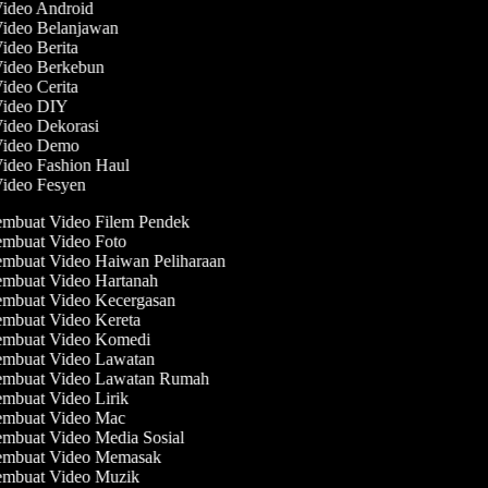
Video Android
Video Belanjawan
Video Berita
Video Berkebun
Video Cerita
 Video DIY
Video Dekorasi
 Video Demo
Video Fashion Haul
Video Fesyen
mbuat Video Filem Pendek
mbuat Video Foto
mbuat Video Haiwan Peliharaan
mbuat Video Hartanah
mbuat Video Kecergasan
mbuat Video Kereta
mbuat Video Komedi
mbuat Video Lawatan
mbuat Video Lawatan Rumah
mbuat Video Lirik
mbuat Video Mac
mbuat Video Media Sosial
mbuat Video Memasak
mbuat Video Muzik