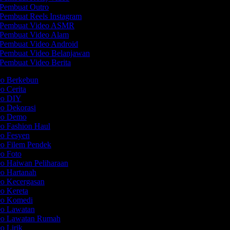
Pembuat Outro
Pembuat Reels Instagram
Pembuat Video ASMR
Pembuat Video Alam
Pembuat Video Android
Pembuat Video Belanjawan
Pembuat Video Berita
eo Berkebun
eo Cerita
deo DIY
eo Dekorasi
deo Demo
eo Fashion Haul
eo Fesyen
eo Filem Pendek
eo Foto
eo Haiwan Peliharaan
eo Hartanah
eo Kecergasan
eo Kereta
deo Komedi
eo Lawatan
deo Lawatan Rumah
eo Lirik