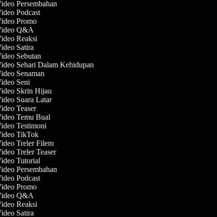
Video Persembahan
Video Podcast
 Video Promo
 Video Q&A
Video Reaksi
Video Satira
Video Sebutan
Video Sehari Dalam Kehidupan
 Video Senaman
Video Seni
Video Skrin Hijau
Video Suara Latar
Video Teaser
Video Temu Bual
Video Testimoni
Video TikTok
Video Treler Filem
Video Treler Teaser
Video Tutorial
Video Persembahan
Video Podcast
 Video Promo
 Video Q&A
Video Reaksi
Video Satira