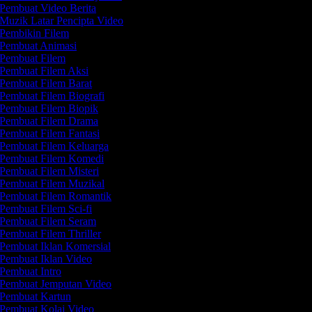
Pembuat Video Berita
Muzik Latar Pencipta Video
Pembikin Filem
Pembuat Animasi
Pembuat Filem
Pembuat Filem Aksi
Pembuat Filem Barat
Pembuat Filem Biografi
Pembuat Filem Biopik
Pembuat Filem Drama
Pembuat Filem Fantasi
Pembuat Filem Keluarga
Pembuat Filem Komedi
Pembuat Filem Misteri
Pembuat Filem Muzikal
Pembuat Filem Romantik
Pembuat Filem Sci-fi
Pembuat Filem Seram
Pembuat Filem Thriller
Pembuat Iklan Komersial
Pembuat Iklan Video
Pembuat Intro
Pembuat Jemputan Video
Pembuat Kartun
Pembuat Kolaj Video