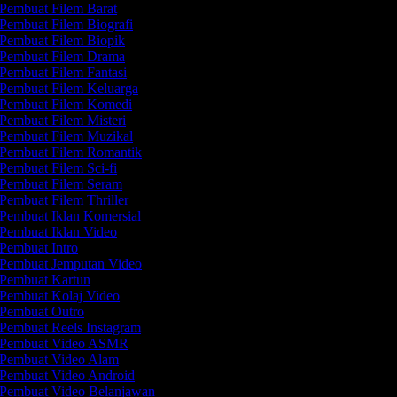
Pembuat Filem Barat
Pembuat Filem Biografi
Pembuat Filem Biopik
Pembuat Filem Drama
Pembuat Filem Fantasi
Pembuat Filem Keluarga
Pembuat Filem Komedi
Pembuat Filem Misteri
Pembuat Filem Muzikal
Pembuat Filem Romantik
Pembuat Filem Sci-fi
Pembuat Filem Seram
Pembuat Filem Thriller
Pembuat Iklan Komersial
Pembuat Iklan Video
Pembuat Intro
Pembuat Jemputan Video
Pembuat Kartun
Pembuat Kolaj Video
Pembuat Outro
Pembuat Reels Instagram
Pembuat Video ASMR
Pembuat Video Alam
Pembuat Video Android
Pembuat Video Belanjawan