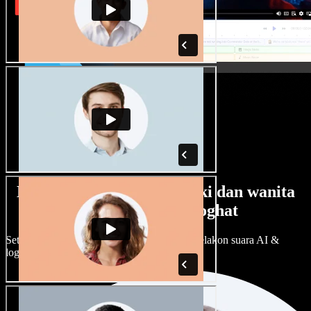
Banyak pilihan suara lelaki dan wanita
dengan pelbagai loghat
Setiap projek boleh jadi unik. Pilih ratusan pelakon suara AI &
loghat, laraskan ikut cita rasa anda.