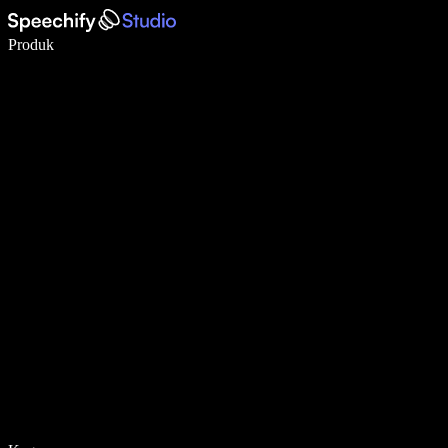
Tulis 5× lebih pantas dengan menaip menggunakan suara
Produk
Ketahui Lebih Lanjut