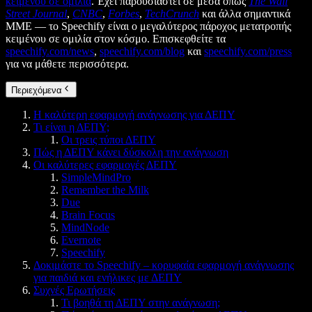
κειμένου σε ομιλία
. Έχει παρουσιαστεί σε μέσα όπως
The Wall
Street Journal
,
CNBC
,
Forbes
,
TechCrunch
και άλλα σημαντικά
ΜΜΕ — το Speechify είναι ο μεγαλύτερος πάροχος μετατροπής
κειμένου σε ομιλία στον κόσμο. Επισκεφθείτε τα
speechify.com/news
,
speechify.com/blog
και
speechify.com/press
για να μάθετε περισσότερα.
Περιεχόμενα
Η καλύτερη εφαρμογή ανάγνωσης για ΔΕΠΥ
Τι είναι η ΔΕΠΥ;
Οι τρεις τύποι ΔΕΠΥ
Πώς η ΔΕΠΥ κάνει δύσκολη την ανάγνωση
Οι καλύτερες εφαρμογές ΔΕΠΥ
SimpleMindPro
Remember the Milk
Due
Brain Focus
MindNode
Evernote
Speechify
Δοκιμάστε το Speechify – κορυφαία εφαρμογή ανάγνωσης
για παιδιά και ενήλικες με ΔΕΠΥ
Συχνές Ερωτήσεις
Τι βοηθά τη ΔΕΠΥ στην ανάγνωση;