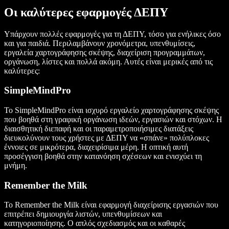
Οι καλύτερες εφαρμογές ΔΕΠΥ
Υπάρχουν πολλές εφαρμογές για τη ΔΕΠΥ, τόσο για ενήλικες όσο
και για παιδιά. Περιλαμβάνουν χρονόμετρα, υπενθυμίσεις,
εργαλεία χαρτογράφησης σκέψης, διαχείριση προγραμμάτων,
οργάνωση, λίστες και πολλά ακόμη. Αυτές είναι μερικές από τις
καλύτερες:
SimpleMindPro
Το SimpleMindPro είναι ισχυρό εργαλείο χαρτογράφησης σκέψης
που βοηθά στη γραφική οργάνωση ιδεών, εργασιών και στόχων. Η
διαισθητική διεπαφή και οι παραμετροποιήσιμες διατάξεις
διευκολύνουν τους χρήστες με ΔΕΠΥ να «σπάνε» πολύπλοκες
έννοιες σε μικρότερα, διαχειρίσιμα μέρη. Η οπτική αυτή
προσέγγιση βοηθά στην κατανόηση σχέσεων και ενισχύει τη
μνήμη.
Remember the Milk
Το Remember the Milk είναι εφαρμογή διαχείρισης εργασιών που
επιτρέπει δημιουργία λιστών, υπενθυμίσεων και
κατηγοριοποίησης. Ο απλός σχεδιασμός και οι καθαρές