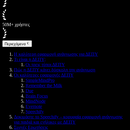
50M+ χρήστες
Περιεχόμενα
Η καλύτερη εφαρμογή ανάγνωσης για ΔΕΠΥ
Τι είναι η ΔΕΠΥ;
Οι τρεις τύποι ΔΕΠΥ
Πώς η ΔΕΠΥ κάνει δύσκολη την ανάγνωση
Οι καλύτερες εφαρμογές ΔΕΠΥ
SimpleMindPro
Remember the Milk
Due
Brain Focus
MindNode
Evernote
Speechify
Δοκιμάστε το Speechify – κορυφαία εφαρμογή ανάγνωσης
για παιδιά και ενήλικες με ΔΕΠΥ
Συχνές Ερωτήσεις