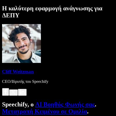
Η καλύτερη εφαρμογή ανάγνωσης για
ΔΕΠΥ
Cliff Weitzman
CEO/Ιδρυτής του Speechify
Speechify, ο
AI Βοηθός Φωνής σας
.
Μετατροπή Κειμένου σε Ομιλία
.