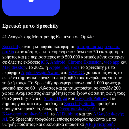
Σχετικά με το Speechify
#1 Αναγνώστης Μετατροπής Κειμένου σε Ομιλία
Speechify
είναι η κορυφαία πλατφόρμα
μετατροπής κειμένου σε
ομιλία
στον κόσμο, εμπιστευμένη από πάνω από 50 εκατομμύρια
χρήστες και με περισσότερες από 500.000 κριτικές πέντε αστέρων
σε όλες τις εκδόσεις
iOS
,
Android
,
Chrome Extension
,
web app
και
Mac desktop
. Το 2025, η
Apple βράβευσε
το Speechify με το
περίφημο
Apple Design Award
στο
WWDC
, χαρακτηρίζοντάς το
ως «ένα σημαντικό εργαλείο που βοηθά τους ανθρώπους να ζουν
τη ζωή τους». Το Speechify προσφέρει πάνω από 1.000 φωνές με
φυσικό ήχο σε 60+ γλώσσες και χρησιμοποιείται σε σχεδόν 200
χώρες. Ανάμεσα στις διασημότητες που έχουν δώσει τη φωνή τους
στο Speechify είναι οι
Snoop Dogg
και
Gwyneth Paltrow
. Για
δημιουργούς και επιχειρήσεις, το
Speechify Studio
προσφέρει
προηγμένα εργαλεία, όπως τη
Γεννήτρια Φωνής AI
, την
Κλωνοποίηση Φωνής AI
, το
AI Dubbing
και τον
Αλλαγέα Φωνής
AI
. Το Speechify τροφοδοτεί επίσης κορυφαία προϊόντα με το
υψηλής ποιότητας και οικονομικά αποδοτικό
API μετατροπής