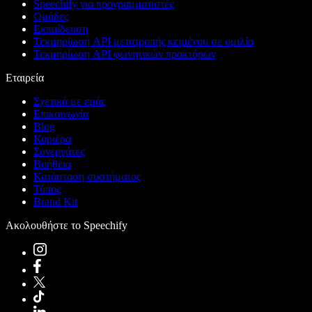
Speechify για προγραμματιστές
Ομάδες
Εκπαίδευση
Τεκμηρίωση API μετατροπής κειμένου σε ομιλία
Τεκμηρίωση API φωνητικών πρακτόρων
Εταιρεία
Σχετικά με εμάς
Επικοινωνία
Blog
Καριέρα
Συνεργάτες
Βοήθεια
Κατάσταση συστήματος
Τύπος
Brand Kit
Ακολουθήστε το Speechify