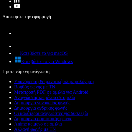
Αποκτήστε την εφαρμογή
Κατεβάστε το για macOS
Κατεβάστε το για Windows
Προτεινόμενη ανάγνωση
Υπαγόρευση & φωνητική πληκτρολόγηση
Βοηθός φωνής με ΤΝ
Μετατροπή PDF σε ομιλία για Android
Αναγνώστης κειμένου σε ομιλία
Δημιουργία γυναικείας φωνής
Δημιουργία ανδρικής φωνής
Οι καλύτεροι αναγνώστες για δυσλεξία
Δημιουργία ρομποτικής φωνής
Anime κείμενο σε ομιλία
Αλλαγή φωνής με ΤΝ