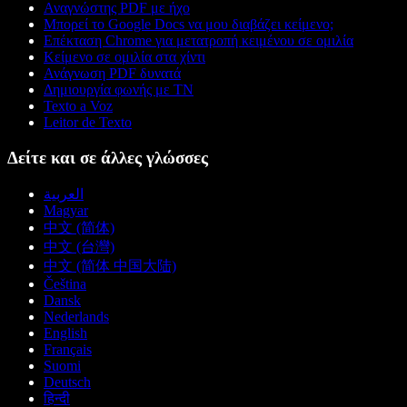
Αναγνώστης PDF με ήχο
Μπορεί το Google Docs να μου διαβάζει κείμενο;
Επέκταση Chrome για μετατροπή κειμένου σε ομιλία
Κείμενο σε ομιλία στα χίντι
Ανάγνωση PDF δυνατά
Δημιουργία φωνής με ΤΝ
Texto a Voz
Leitor de Texto
Δείτε και σε άλλες γλώσσες
العربية
Magyar
中文 (简体)
中文 (台灣)
中文 (简体 中国大陆)
Čeština
Dansk
Nederlands
English
Français
Suomi
Deutsch
हिन्दी