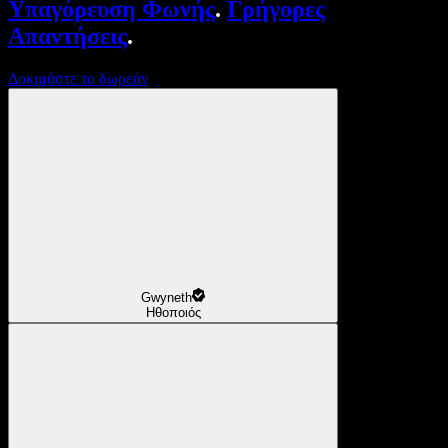
Υπαγόρευση Φωνής
.
Γρήγορες
Απαντήσεις
.
Δοκιμάστε το δωρεάν
Gwyneth
Ηθοποιός