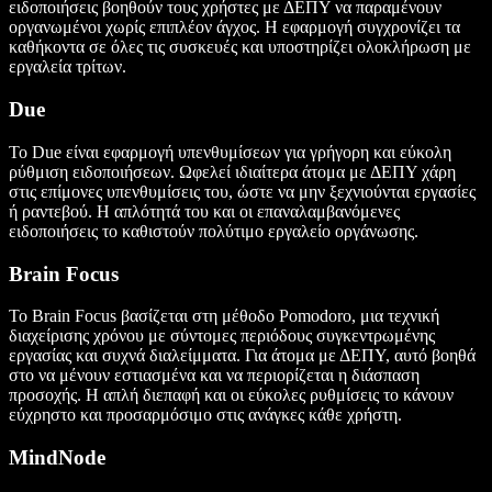
ειδοποιήσεις βοηθούν τους χρήστες με ΔΕΠΥ να παραμένουν
οργανωμένοι χωρίς επιπλέον άγχος. Η εφαρμογή συγχρονίζει τα
καθήκοντα σε όλες τις συσκευές και υποστηρίζει ολοκλήρωση με
εργαλεία τρίτων.
Due
Το Due είναι εφαρμογή υπενθυμίσεων για γρήγορη και εύκολη
ρύθμιση ειδοποιήσεων. Ωφελεί ιδιαίτερα άτομα με ΔΕΠΥ χάρη
στις επίμονες υπενθυμίσεις του, ώστε να μην ξεχνιούνται εργασίες
ή ραντεβού. Η απλότητά του και οι επαναλαμβανόμενες
ειδοποιήσεις το καθιστούν πολύτιμο εργαλείο οργάνωσης.
Brain Focus
Το Brain Focus βασίζεται στη μέθοδο Pomodoro, μια τεχνική
διαχείρισης χρόνου με σύντομες περιόδους συγκεντρωμένης
εργασίας και συχνά διαλείμματα. Για άτομα με ΔΕΠΥ, αυτό βοηθά
στο να μένουν εστιασμένα και να περιορίζεται η διάσπαση
προσοχής. Η απλή διεπαφή και οι εύκολες ρυθμίσεις το κάνουν
εύχρηστο και προσαρμόσιμο στις ανάγκες κάθε χρήστη.
MindNode