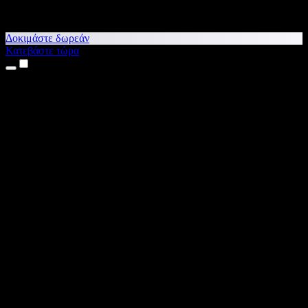
Δοκιμάστε δωρεάν
Κατεβάστε τώρα
Προϊόντα
Κείμενο σε Ομιλία
Εφαρμογές για iPhone & iPad
Εφαρμογή για Android
Επέκταση για Chrome
Επέκταση για Edge
Web εφαρμογή
Εφαρμογή για Mac
Εφαρμογή για Windows