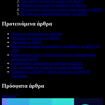
Πώς κάνετε το κείμενο φιλικό στη ΔΕΠΥ;
Μπορεί η ανάγνωση να βοηθήσει τη ΔΕΠΥ;
Ποιος είναι ο καλύτερος τρόπος ανάγνωσης για ΔΕΠΥ;
Τι είναι μια εφαρμογή ανάγνωσης για ΔΕΠΥ;
Προτεινόμενα άρθρα
Τι είναι η εκτελεστική λειτουργία;
Εργαλεία για ενήλικες με ΔΕΠΥ
Δυσλεξία vs. ΔΕΠΥ
Καλύτερα εργαλεία & εφαρμογές για μαθητές με ΔΕΠΥ το
2024
Εναλλακτικές Λύσεις στο Done First για τη Διαδικτυακή
Διαχείριση ΔΕΠΥ
Εναλλακτικές online λύσεις Cerebral για ΔΕΠΥ
Πώς να αποφύγετε Adderall, Focalin και Ritalin;
Ανάγνωση με ΔΕΠΥ το 2024: καλύτερα εργαλεία &
συμβουλές
Πρόσφατα άρθρα
Δείτε όλα