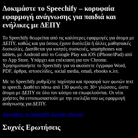
Δοκιμάστε το Speechify – κορυφαία
εφαρμογή ανάγνωσης για παιδιά και
ενήλικες με ΔΕΠΥ
Το Speechify θεωρείται από τις καλύτερες εφαρμογές για άτομα με
ΔΕΠΥ, καθώς και για όσους έχουν δυσλεξία ή άλλες μαθησιακές
δυσκολίες. Διατίθεται για κινητές συσκευές, smartphones και
tablets, με Android από το Google Play και iOS (iPhone/iPad) από
το App Store. Υπάρχει και επέκταση για τον Chrome.
Χρησιμοποιήστε το Speechify για να ακούσετε έγγραφα Word,
PDF, άρθρα, ιστοσελίδες, social media, email, ebooks κ.λπ.
Με το Speechify ρυθμίζετε ταχύτητα και προφορά των φωνών text
to speech. Διαθέτει πάνω από 130 φωνές σε 30+ γλώσσες, ώστε
άτομα με ΔΕΠΥ σε όλο τον κόσμο να επωφελούνται. Οι νέοι
χρήστες θα εντυπωσιαστούν με την ευελιξία του ως εφαρμογή
ανάγνωσης για ΔΕΠΥ.
Δοκιμάστε το Speechify δωρεάν σήμερα.
Συχνές Ερωτήσεις