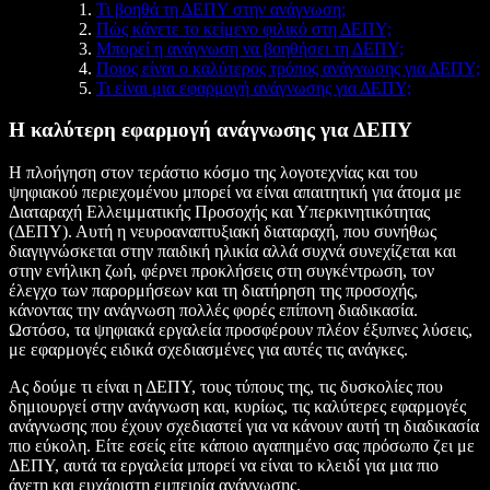
Τι βοηθά τη ΔΕΠΥ στην ανάγνωση;
Πώς κάνετε το κείμενο φιλικό στη ΔΕΠΥ;
Μπορεί η ανάγνωση να βοηθήσει τη ΔΕΠΥ;
Ποιος είναι ο καλύτερος τρόπος ανάγνωσης για ΔΕΠΥ;
Τι είναι μια εφαρμογή ανάγνωσης για ΔΕΠΥ;
Η καλύτερη εφαρμογή ανάγνωσης για ΔΕΠΥ
Η πλοήγηση στον τεράστιο κόσμο της λογοτεχνίας και του
ψηφιακού περιεχομένου μπορεί να είναι απαιτητική για άτομα με
Διαταραχή Ελλειμματικής Προσοχής και Υπερκινητικότητας
(ΔΕΠΥ). Αυτή η νευροαναπτυξιακή διαταραχή, που συνήθως
διαγιγνώσκεται στην παιδική ηλικία αλλά συχνά συνεχίζεται και
στην ενήλικη ζωή, φέρνει προκλήσεις στη συγκέντρωση, τον
έλεγχο των παρορμήσεων και τη διατήρηση της προσοχής,
κάνοντας την ανάγνωση πολλές φορές επίπονη διαδικασία.
Ωστόσο, τα ψηφιακά εργαλεία προσφέρουν πλέον έξυπνες λύσεις,
με εφαρμογές ειδικά σχεδιασμένες για αυτές τις ανάγκες.
Ας δούμε τι είναι η ΔΕΠΥ, τους τύπους της, τις δυσκολίες που
δημιουργεί στην ανάγνωση και, κυρίως, τις καλύτερες εφαρμογές
ανάγνωσης που έχουν σχεδιαστεί για να κάνουν αυτή τη διαδικασία
πιο εύκολη. Είτε εσείς είτε κάποιο αγαπημένο σας πρόσωπο ζει με
ΔΕΠΥ, αυτά τα εργαλεία μπορεί να είναι το κλειδί για μια πιο
άνετη και ευχάριστη εμπειρία ανάγνωσης.