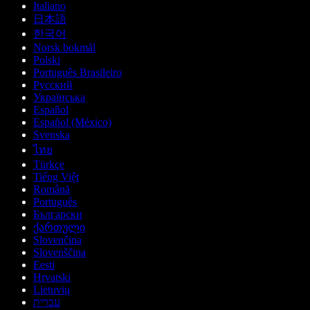
Italiano
日本語
한국어
Norsk bokmål
Polski
Português Brasileiro
Русский
Українська
Español
Español (México)
Svenska
ไทย
Türkçe
Tiếng Việt
Română
Português
Български
ქართული
Slovenčina
Slovenščina
Eesti
Hrvatski
Lietuvių
עברית