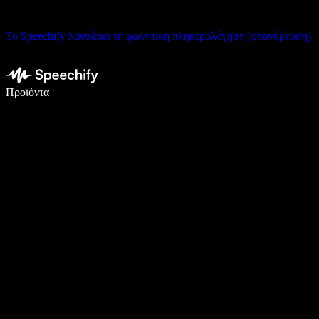
Το Speechify λανσάρει τη φωνητική πληκτρολόγηση (υπαγόρευση)
Γράψτε 5× πιο γρήγορα με φωνητική πληκτρολόγηση
Προϊόντα
Μάθετε περισσότερα