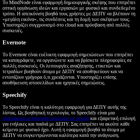
Το MindNode είναι εφαρμογή δημιουργικής σκέψης που επιτρέπει
οπτική οργάνωση ιδεών και εργασιών με φυσικό και συνδεδεμένο
τρόπο. Η απεικόνιση βοηθά τους χρήστες με ΔΕΠΥ να βλέπουν τη
«μεγάλη εικόνα», τις συνδέσεις και τη δομή των σκέψεων τους.
Υποστηρίζει συγχρονισμό στο cloud και πρόσβαση από πολλές
συσκευές.
Evernote
Το Evernote είναι ευέλικτη εφαρμογή σημειώσεων που επιτρέπει
να καταγράφετε, να οργανώνετε και να βρίσκετε πληροφορίες σε
πολλές συσκευές. Οι λειτουργίες αναζήτησης, ετικετών και
τετραδίων βοηθούν άτομα με ΔΕΠΥ να αποθηκεύουν και να
εντοπίζουν γρήγορα ό,τι χρειάζονται. Υποστηρίζει επίσης
αποθήκευση ιστοσελίδων και ηχητικές σημειώσεις.
Speechify
Το Speechify είναι η καλύτερη εφαρμογή για ΔΕΠΥ αυτής της
λίστας. Ως βοηθητική τεχνολογία, το Speechify είναι μια
πλατφόρμα μετατροπής κειμένου σε ομιλία
και εξαιρετική επιλογή
για ενήλικες και παιδιά με ΔΕΠΥ. Σας επιτρέπει να ακούτε κάθε
κείμενο με φυσικό ήχο. Αυτή η εφαρμογή βοηθά τα άτομα με
ΔΕΠΥ να συγκεντρώνονται καλύτερα κατά την ανάγνωση.