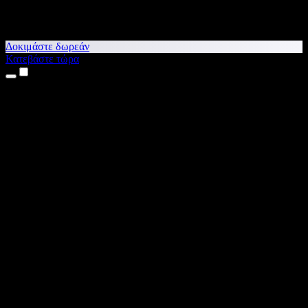
Δοκιμάστε δωρεάν
Κατεβάστε τώρα
Προϊόντα
Κείμενο σε Ομιλία
Εφαρμογές για iPhone & iPad
Εφαρμογή για Android
Επέκταση για Chrome
Επέκταση για Edge
Web εφαρμογή
Εφαρμογή για Mac
Εφαρμογή για Windows