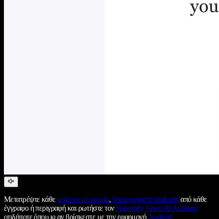
Μετατρέψτε κάθε
κείμενο σε ομιλία
,
δημιουργήστε podcasts
από κάθε
έγγραφο ή περιγραφή και ρωτήστε τον
Speechify Voice AI Assistant
οτιδήποτε όπου κι αν βρίσκεστε με την εφαρμογή
Android