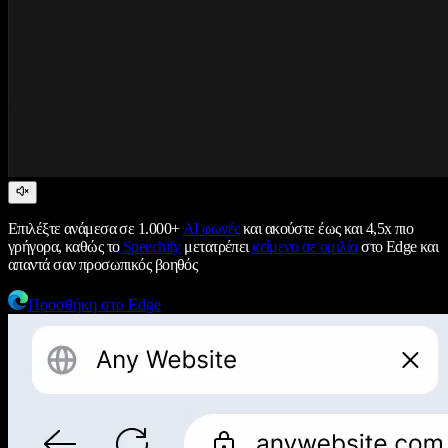
Επιλέξτε ανάμεσα σε 1.000+
AI φωνές
και ακούστε έως και 4,5x πιο
γρήγορα, καθώς το
Speechify
μετατρέπει
κείμενο σε ομιλία
στο Edge και
απαντά σαν προσωπικός βοηθός
Προσθήκη στο Edge