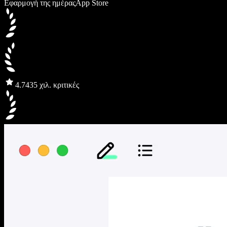
Εφαρμογή της ημέρας
App Store
4.7
435 χιλ. κριτικές