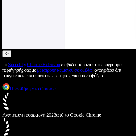
Το
Speechify
Chrome Extension
διαβάζει τα πάντα στο πρόγραμμα
περιήγησής σας με
μετατροπή κειμένου σε ομιλία
, καταγράφει ό,τι
υπαγορεύετε και απαντά σε ερωτήσεις για όσα διαβάζετε
Προσθήκη στο Chrome
Αγαπημένη εφαρμογή 2023
από το Google Chrome