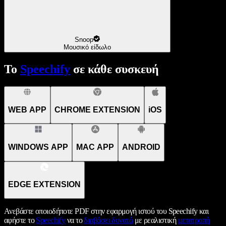
Snoop
Μουσικό είδωλο
Το
Speechify
σε κάθε συσκευή
WEB APP
CHROME EXTENSION
iOS
WINDOWS APP
MAC APP
ANDROID
EDGE EXTENSION
Ανεβάστε οποιοδήποτε PDF στην εφαρμογή ιστού του Speechify και
αφήστε το
Speechify
να το
διαβάσει δυνατά
με ρεαλιστική
μετατροπή