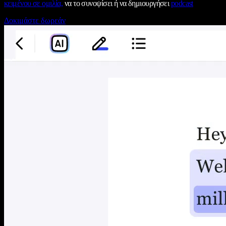
κειμένου σε ομιλία,
να το συνοψίσει ή να δημιουργήσει
podcast
Δοκιμάστε δωρεάν