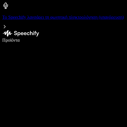
Το Speechify λανσάρει τη φωνητική πληκτρολόγηση (υπαγόρευση)
Γράψτε 5× πιο γρήγορα με φωνητική πληκτρολόγηση
Προϊόντα
Μάθετε περισσότερα