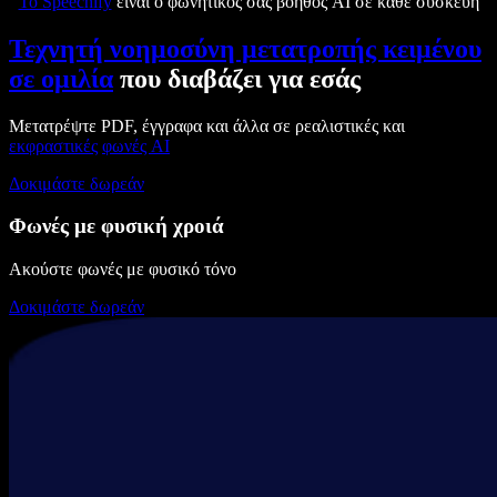
Το Speechify
είναι ο φωνητικός σας βοηθός AI σε κάθε συσκευή
Τεχνητή νοημοσύνη μετατροπής κειμένου
σε ομιλία
που διαβάζει για εσάς
Μετατρέψτε PDF, έγγραφα και άλλα σε ρεαλιστικές και
εκφραστικές
φωνές AI
Δοκιμάστε δωρεάν
Φωνές με φυσική χροιά
Ακούστε φωνές με φυσικό τόνο
Δοκιμάστε δωρεάν