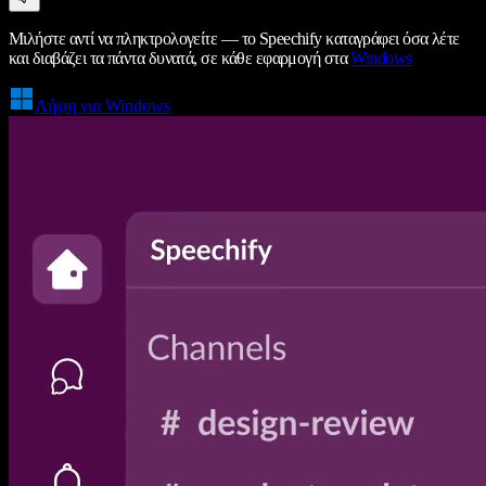
Μιλήστε αντί να πληκτρολογείτε — το Speechify καταγράφει όσα λέτε
και διαβάζει τα πάντα δυνατά, σε κάθε εφαρμογή στα
Windows
Λήψη για Windows