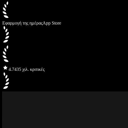
Εφαρμογή της ημέρας
App Store
4.7
435 χιλ. κριτικές