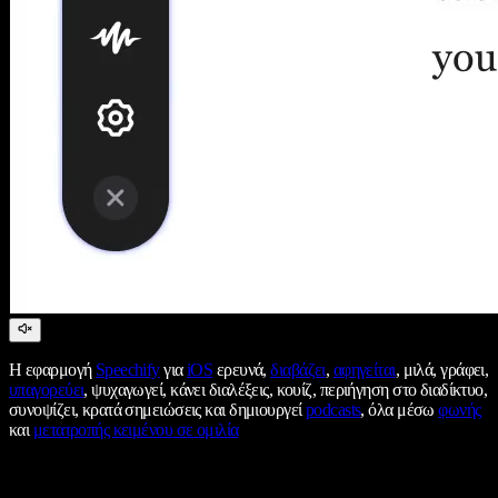
Η εφαρμογή
Speechify
για
iOS
ερευνά,
διαβάζει
,
αφηγείται
, μιλά, γράφει,
υπαγορεύει
, ψυχαγωγεί, κάνει διαλέξεις, κουίζ, περιήγηση στο διαδίκτυο,
συνοψίζει, κρατά σημειώσεις και δημιουργεί
podcasts
, όλα μέσω
φωνής
και
μετατροπής κειμένου σε ομιλία