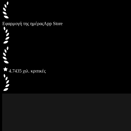
Εφαρμογή της ημέρας
App Store
4.7
435 χιλ. κριτικές