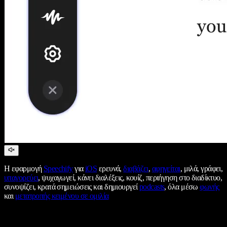
Η εφαρμογή
Speechify
για
iOS
ερευνά,
διαβάζει
,
αφηγείται
, μιλά, γράφει,
υπαγορεύει
, ψυχαγωγεί, κάνει διαλέξεις, κουίζ, περιήγηση στο διαδίκτυο,
συνοψίζει, κρατά σημειώσεις και δημιουργεί
podcasts
, όλα μέσω
φωνής
και
μετατροπής κειμένου σε ομιλία