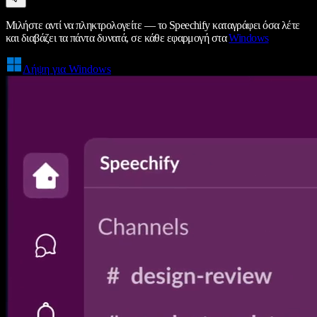
Μιλήστε αντί να πληκτρολογείτε — το Speechify καταγράφει όσα λέτε
και διαβάζει τα πάντα δυνατά, σε κάθε εφαρμογή στα
Windows
Λήψη για Windows