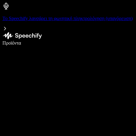
Το Speechify λανσάρει τη φωνητική πληκτρολόγηση (υπαγόρευση)
Γράψτε 5× πιο γρήγορα με φωνητική πληκτρολόγηση
Προϊόντα
Μάθετε περισσότερα