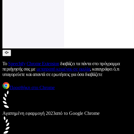
Το
Speechify
Chrome Extension
διαβάζει τα πάντα στο πρόγραμμα
περιήγησής σας με
μετατροπή κειμένου σε ομιλία
, καταγράφει ό,τι
υπαγορεύετε και απαντά σε ερωτήσεις για όσα διαβάζετε
Προσθήκη στο Chrome
Αγαπημένη εφαρμογή 2023
από το Google Chrome