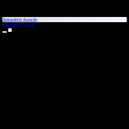
Δοκιμάστε δωρεάν
Κατεβάστε τώρα
Προϊόντα
Κείμενο σε Ομιλία
Εφαρμογές για iPhone & iPad
Εφαρμογή για Android
Επέκταση για Chrome
Επέκταση για Edge
Web εφαρμογή
Εφαρμογή για Mac
Εφαρμογή για Windows