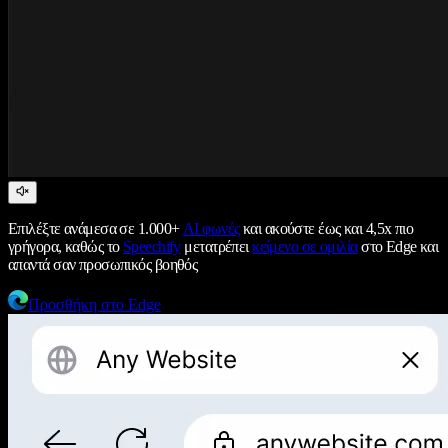
Επιλέξτε ανάμεσα σε 1.000+
AI φωνές
και ακούστε έως και 4,5x πιο
γρήγορα, καθώς το
Speechify
μετατρέπει
κείμενο σε ομιλία
στο Edge και
απαντά σαν προσωπικός βοηθός
Προσθήκη στο Edge