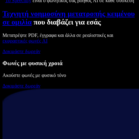
Το Speechify
είναι ο φωνητικός σας βοηθός AI σε κάθε συσκευή
Τεχνητή νοημοσύνη μετατροπής κειμένου
σε ομιλία
που διαβάζει για εσάς
Μετατρέψτε PDF, έγγραφα και άλλα σε ρεαλιστικές και
εκφραστικές
φωνές AI
Δοκιμάστε δωρεάν
Φωνές με φυσική χροιά
Ακούστε φωνές με φυσικό τόνο
Δοκιμάστε δωρεάν