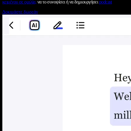
κειμένου σε ομιλία,
να το συνοψίσει ή να δημιουργήσει
podcast
Δοκιμάστε δωρεάν