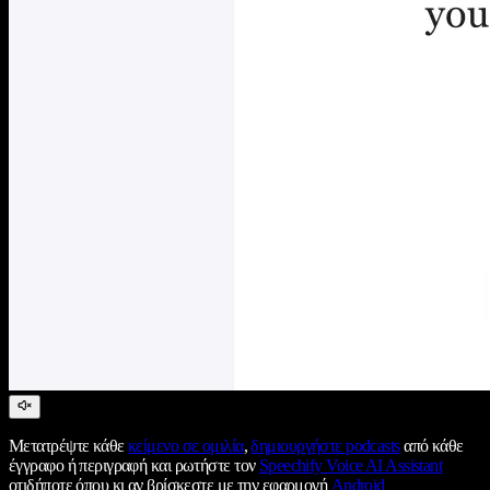
Μετατρέψτε κάθε
κείμενο σε ομιλία
,
δημιουργήστε podcasts
από κάθε
έγγραφο ή περιγραφή και ρωτήστε τον
Speechify Voice AI Assistant
οτιδήποτε όπου κι αν βρίσκεστε με την εφαρμογή
Android