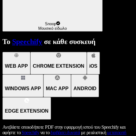
Snoop
Μουσικό είδωλο
Το
Speechify
σε κάθε συσκευή
WEB APP
CHROME EXTENSION
iOS
WINDOWS APP
MAC APP
ANDROID
EDGE EXTENSION
Ανεβάστε οποιοδήποτε PDF στην εφαρμογή ιστού του Speechify και
αφήστε το
Speechify
να το
διαβάσει δυνατά
με ρεαλιστική
μετατροπή