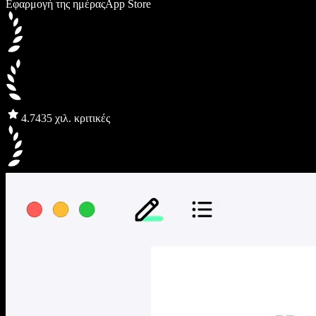
Εφαρμογή της ημέρας
App Store
4.7
435 χιλ. κριτικές